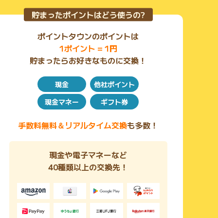
の貢献を両立させることができる投資手段です。
自らの利益追求をしながら、自分たちがより暮らしやす
貯まったポイントはどう使うの?
いまちづくりを促進することにも繋がります。
ポイントタウンのポイントは
《つくるファンドにかける想い》
フジケン株式会社を含むトグルホールディングスでは、
1ポイント = 1円
「つくる・かえる・かわる」というパーパスを掲げ、体
貯まったらお好きなものに交換！
現しようとしています。
つまり、今までの誰も成し得なかったことにチャレンジ
し、世の中の常識をアップデートしていくということで
現金
他社ポイント
す。
現金マネー
ギフト券
その一丁目一番地として、日本の最大市場規模を誇
る”不動産業界”の変革から取り組んでいます。
不動産業界を変えることこそが、日本全体を変えること
手数料無料＆リアルタイム交換
も多数！
に直結すると信じています。
不動産業界においてアップデートしたいことは、"まち
現金や電子マネーなど
づくりの仕組み"です。
40種類以上の交換先！
我々の事業を通じて、「"不動産開発（≒まちづく
り）”を誰でもできる」状態を目指します。
"まちづくりが誰でもできる状態"を作り上げるために
は、以下すべてを実現させる必要があります。
・すべての土地情報が1つのプラットフォームに集まっ
ている