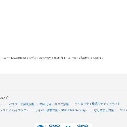
報
Point TownはGMOメディア株式会社（東証グロース上場）が運営しています。
ついて
セキュリティ相談AIチャットボット
4」
パスワード漏洩診断
Webサイトリスク診断
セキ
ュリティ byイエラエ）
サイバー攻撃対策（GMO Flatt Security）
なりすまし対策