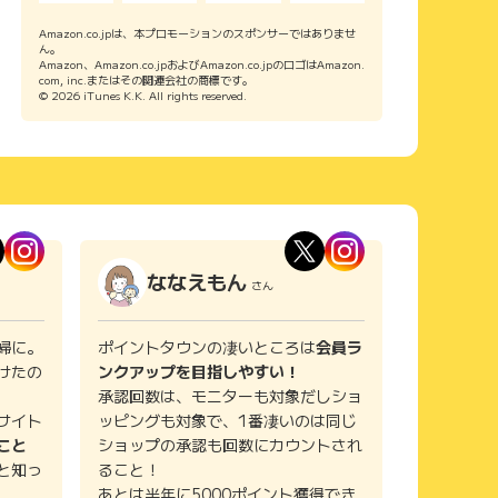
・地主が適正な不動産価格を知ることができる
・不動産価値（≒日本という土地の活用具合）を最大化
Amazon.co.jpは、本プロモーションのスポンサーではありませ
ん。
させる方法がわかる
Amazon、Amazon.co.jpおよびAmazon.co.jpのロゴはAmazon.
・不動産開発の資金調達を個人でも行うことができる
com, inc.またはその関連会社の商標です。
・ゼネコンや物件購入者を容易に見つける事ができる
© 2026 iTunes K.K. All rights reserved.
我々は、これらをたった1日で、1つのアプリケーショ
ン上で完結できる世界を作ります。
この構想の実現に向けて、我々はすでに動き始めていま
す。
グループ会社のつくるA株式会社では、賃料査定やボリ
ュームチェックの自動化など、
不動産開発における実務をすべてテクノロジーに置き換
ななえもん
えるプロダクトを開発しています。
さん
もう一つのグループ会社であるフジケン株式会社では、
婦に。
ポイントタウンの凄いところは
会員ラ
「すべての土地情報の集約」
「出口(機関投資家)ネットワークの構築」「不動産価値
けたの
ンクアップを目指しやすい！
最大化のアセットタイプ開発」を担っています。
承認回数は、モニターも対象だしショ
サイト
ッピングも対象で、1番凄いのは同じ
残すピースは「個人での資金調達手法の確立」だけで
こと
ショップの承認も回数にカウントされ
す。
と知っ
ること！
これを実現するのが、"つくるファンド"という不動産ク
あとは半年に5000ポイント獲得でき
ラウドファンディングです。