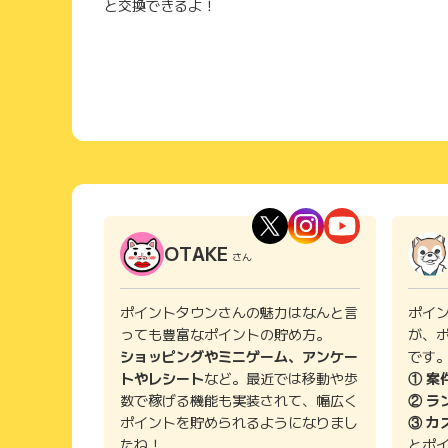
と交換できるよ！
OTAKE
さん
ポイントタウンさんの魅力はなんと言
ポイ
っても豊富なポイントの貯め方。
が、
ショッピングやミニゲーム、アンケー
です
トやレシート
など。最近では移動や歩
① 案
数で稼げる機能も実装されて、幅広く
② ラ
ポイントを貯められるようになりまし
③ カ
たね！
とポ