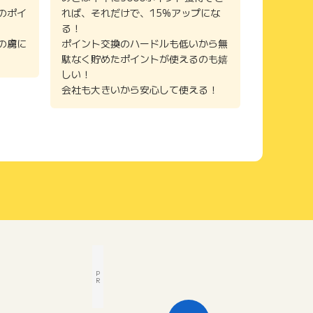
世の中にはすでに不動産クラウドファンディングサービ
のポイ
れば、それだけで、15%アップにな
スが存在しますが、
る！
我々は"まちづくりを誰でもできるようにする"という思
の虜に
ポイント交換のハードルも低いから無
想のもと立ち上げています。
駄なく貯めたポイントが使えるのも嬉
しい！
この思想を実現するためには、不動産投資を大衆化させ
会社も大きいから安心して使える！
ることが重要です。
「不動産投資」と聞くと、”なんとなく”怖い、騙されそ
う、面白くなさそう、という印象が先行するのではない
でしょうか。
この先入観を変えていくためには、「不動産投資って面
白い！」と世の中に広く思ってもらう必要があります。
だからこそ、「みんなでまちに”面白い”をつくりたい」
がモットーなのです。
我々が思い描く理想の世界の実現には、皆さんのお力が
必要です。
この想いに共感いただける方は、ぜひ"つくるファン
ド"をご紹介いただけますと幸いです。
P
R