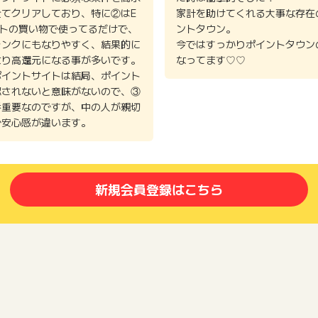
全てクリアしており、特に②はE
家計を助けてくれる大事な存在
イトの買い物で使ってるだけで、
ントタウン。
ランクにもなりやすく、結果的に
今ではすっかりポイントタウン
より高還元になる事が多いです。
なってます♡♡
ポイントサイトは結局、ポイント
認されないと意味がないので、③
番重要なのですが、中の人が親切
で安心感が違います。
新規会員登録はこちら