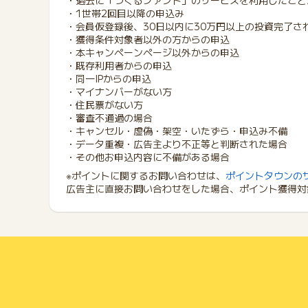
・過去に「つくるファンド」のサービスを利用したこと
・1世帯2回目以降の申込み
・会員仮登録後、30日以内に30万円以上の投資完了さ
・獲得条件対象者以外の方からの申込
・本キャンペーンページ以外からの申込
・既存利用者からの申込
・同一IPからの申込
・マイナンバーがない方
・住民票がない方
・審査不通過の場合
・キャンセル・虚偽・架空・いたずら・申込み不備
・データ重複・広告主より不正等と判断された場合
・その他お申込内容に不備がある場合
※ポイントに関するお問い合わせは、
ポイントタウンの
広告主に直接お問い合わせをした場合、ポイント獲得対