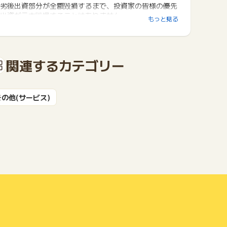
劣後出資部分が全額毀損するまで、投資家の皆様の優先
出資が元本毀損することはありません。
もっと見る
②投資家の配当収入を守る【アップサイド配当】
「投資対象物件が想定価格より高く売れた」「投資対象
物件が想定よりも早期に売れた」などの場合、
関連するカテゴリー
投資家の皆さまへ追加で配当を行うアップサイド配当を
採用しています。
③投資家の配当収入を守る【豊富な開発実績】
その他(サービス)
つくるファンドの運営会社であるフジケン株式会社は、
昭和53年設立。これまで多数の不動産投資・開発を行
ってまいりました。
大手不動産デベロッパー出身メンバーが多く在籍し、サ
ービス運営に携わっています。
不動産開発のプロによる確かな目利きにかなった物件の
みをファンド化することで、投資家の皆さまに安心して
投資活動をしていただけます。
④投資家の生活を守る【利益とまちづくりの両立】
株式投資やFX・仮想通貨など、利益追求のみの方法が
多くある中、
不動産クラウドファンディングは利益追求とまちづくり