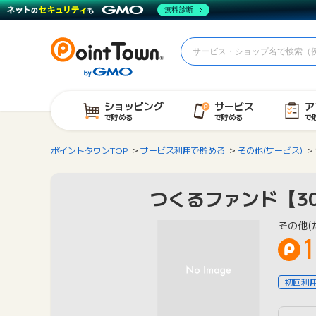
無料診断
ショッピング
サービス
ア
で貯める
で貯める
で
ポイントタウンTOP
サービス利用で貯める
その他(サービス)
つくるファンド【3
その他(
1
初回利