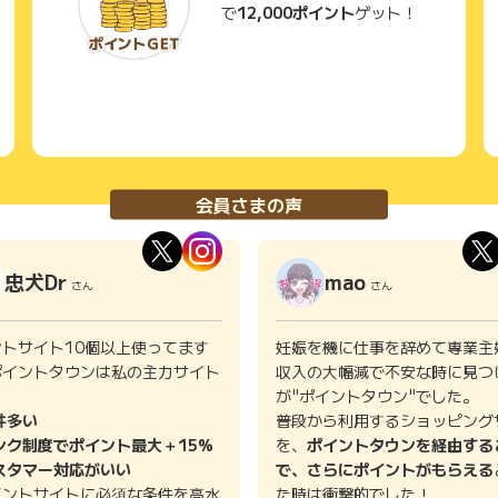
で
12,000ポイント
ゲット！
会員さまの声
忠犬Dr
mao
さん
さん
ントサイト10個以上使ってます
妊娠を機に仕事を辞めて専業主
ポイントタウンは私の主力サイト
収入の大幅減で不安な時に見つ
。
が"ポイントタウン"でした。
件多い
普段から利用するショッピング
ンク制度でポイント最大＋15%
を、
ポイントタウンを経由する
スタマー対応がいい
で、さらにポイントがもらえる
イントサイトに必須な条件を高水
た時は衝撃的でした！