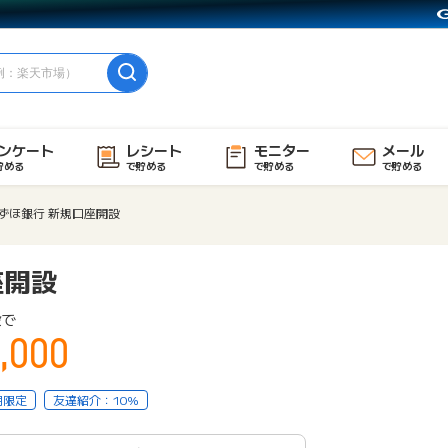
ンケート
レシート
モニター
メール
貯める
で貯める
で貯める
で貯める
ずほ銀行 新規口座開設
座開設
設で
,000
用限定
友達紹介：10%