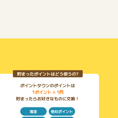
をされた場合、そのお申込みに係る符号（番号）を、こ
の広告に係るアフィリエイトサービスプロバイダ及び広
告代理店に提供し、また、この広告に係るアフィリエイ
トサービスプロバイダ及び広告代理店からこの広告に係
る閲覧履歴の提供を受けます。この広告を通じてお申込
みされることは、みずほ銀行に対し、この提供に同意す
ることを確認する趣旨を含むものとします。
貯まったポイントはどう使うの?
ポイントタウンのポイントは
1ポイント = 1円
貯まったらお好きなものに交換！
現金
他社ポイント