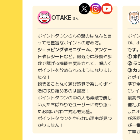
OTAKE
さん
ポイントタウンさんの魅力はなんと言
ポイ
っても豊富なポイントの貯め方。
が、
ショッピングやミニゲーム、アンケー
です
トやレシート
など。最近では移動や歩
① 案
数で稼げる機能も実装されて、幅広く
② ラ
ポイントを貯められるようになりまし
③ カ
たね！
とポ
飽きることなく遊び感覚で楽しくポイ
準で
活に取り組めるのは最高！
Cサ
ポイントタウンの中の人も素敵で優し
最高
い人たちばかりでユーザーに寄り添っ
他社
たお問い合わせ対応も完璧。
また
ポイントタウンをやらない理由が見つ
が承
かりません！
が一
丁寧