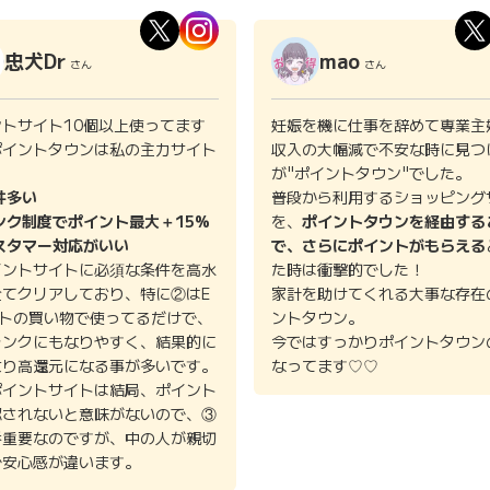
忠犬Dr
mao
さん
さん
ントサイト10個以上使ってます
妊娠を機に仕事を辞めて専業主
ポイントタウンは私の主力サイト
収入の大幅減で不安な時に見つ
。
が"ポイントタウン"でした。
件多い
普段から利用するショッピング
ンク制度でポイント最大＋15%
を、
ポイントタウンを経由する
スタマー対応がいい
で、さらにポイントがもらえる
イントサイトに必須な条件を高水
た時は衝撃的でした！
全てクリアしており、特に②はE
家計を助けてくれる大事な存在
イトの買い物で使ってるだけで、
ントタウン。
ランクにもなりやすく、結果的に
今ではすっかりポイントタウン
より高還元になる事が多いです。
なってます♡♡
ポイントサイトは結局、ポイント
認されないと意味がないので、③
番重要なのですが、中の人が親切
で安心感が違います。