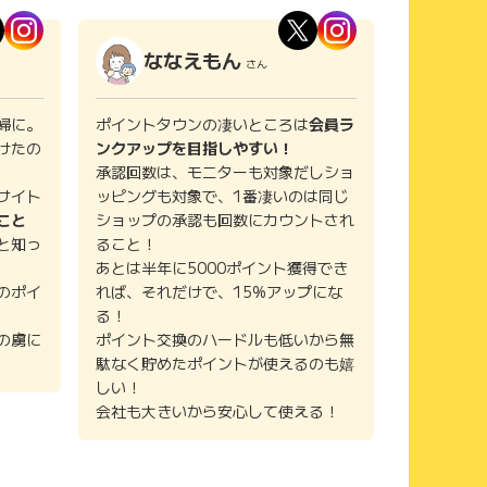
ななえもん
さん
婦に。
ポイントタウンの凄いところは
会員ラ
けたの
ンクアップを目指しやすい！
承認回数は、モニターも対象だしショ
サイト
ッピングも対象で、1番凄いのは同じ
こと
ショップの承認も回数にカウントされ
と知っ
ること！
あとは半年に5000ポイント獲得でき
のポイ
れば、それだけで、15%アップにな
る！
の虜に
ポイント交換のハードルも低いから無
駄なく貯めたポイントが使えるのも嬉
しい！
会社も大きいから安心して使える！