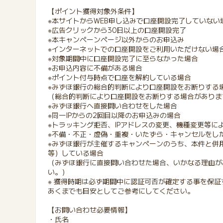
【ポイント獲得対象外条件】
※本サイトからWEB申し込みで口座開設完了していない
※広告クリックから30日以上の口座開設完了
※本キャンペーンページ以外からのお申込み
※インターネットでの口座開設をご利用いただけない場
※対象期間中に口座開設完了に至らなかった場合
※お申込内容に不備がある場合
※ポイント付与時点で口座を解約している場合
※みずほ銀行の総合的判断により口座開設をお断りする
（総合的判断により口座開設をお断りする場合がありま
※みずほ銀行へ直接問い合わせをした場合
※同一IPからの2回目以降のお申込みの場合
※トラッキング拒否、IPアドレスの変更、機種変更等に
※不備・不正・虚偽・重複・いたずら・キャンセルをし
※みずほ銀行が主催するキャンペーンのうち、本件と併
等）している場合
（みずほ銀行に直接問い合わせた場合、いかなる理由が
い。）
※ 獲得時期は必ず期間中に認証可否が確定する事を保
あくまでも目安としてご参考にしてください。
【お問い合わせ必要情報】
・氏名