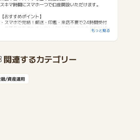
スキマ時間にスマホ一つで口座開設いただけます。
【おすすめポイント】
・スマホで完結！郵送・印鑑・来店不要で24時間受付
・各種条件を満たすとコンビニATMのご出金手数料ゼ
もっと見る
ロ！
・ご利用手数料無料のATM 平日8:45〜18:00
・各種条件達成で振込手数料０円！
・忙しくてもOK！24時間いつでも取引！
関連するカテゴリー
【みずほ銀行様の主催キャンペーンについて】
みずほ銀行様の主催キャンペーンと本サイトのキャンペ
ーンが異なる場合がございます。
金融/資産運用
最新のキャンペーンにつきましては、みずほ銀行様の公
式サイトよりご確認ください。
※みずほ銀行へ直接問い合わせする事を固く禁じます。
問い合わせた場合、いかなる理由があろうとポイント付
与対象外となりますのでご了承ください。
上記注意事項をご確認の上、ご利用ください。
当アフィリエイトサイトは、この広告に係るポイントの
付与をお客さまが受けられるようにするため、お客さま
がこの広告を通じてみずほ銀行の口座開設のお申し込み