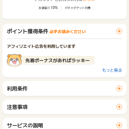
10%
友達紹介
ガチャチケット対象
ポイント獲得条件
必ずお読みください
アフィリエイト広告を利用しています
先着ボーナスがあればラッキー
もっと見る
先着ボーナス実施確認は
こちら
から
※ボーナス実施中の場合、ボーナス報酬と残り件数が表示されま
す※
利用条件
※ボーナスポイント分は友達紹介・キャンペーンのカウント対象
「 ショッピングでポイントGET 」ボタンから広告主サイトを
外です※
訪問し、ご利用ください。
サイトに移動してからお申し込みやお買い物が完了するまでの
注意事項
間に、同じブラウザ（※）で他のサイトに移動した場合はポイン
【ポイント獲得条件】
ポイントの獲得の対象となるのは、税抜き・送料抜き価格とな
ト獲得ができません。
新規定期購入
ります。
「 ショッピングでポイントGET 」ボタンを押した時とサービ
一部のサービスにつきましては、1商品につき10円単位の金額
サービスの説明
ス・お買い物利用時で、デバイス・ブラウザが異なる場合はポ
【ポイント獲得対象外条件】
は切り捨てとなります。