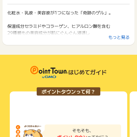
イント獲得ができません。
返品・キャンセル・虚偽・イタズラ・リピート顧客
ポイント獲得が1ポイント未満のものは切り捨てとなり、ポイ
※ポイントに関するお問い合わせは、
ポイントタウンのサポート
ント履歴には記載されません。
化粧水・乳液・美容液が1つになった「奇跡のゲル」。
2回以上同じお買い物・サービスをご利用される場合は、毎回
までお問い合わせください。ポイントについて、広告主に直接
原則として広告主側のポイント等を利用して支払われた金額分
ポイントタウンに戻り、「 ショッピングでポイントGET 」ボ
お問い合わせをした場合、ポイント獲得対象外となる場合がご
につきましては、ポイントタウンのポイント獲得の対象には含
タンを押してからご利用ください。
保湿成分セラミドやコラーゲン、ヒアルロン酸を含む
ざいます。
まれません。
29種類もの美容成分が肌にぐんぐん浸透し
広告主が運営しているサービスの都合もしくは会員様の都合で
下記の事項に該当する場合、広告主側で対象外とみなし、「獲
もっと見る
内側からもっちりとしたうるおいとハリを与えます。
商品の交換や一部でもキャンセルされた場合、ポイントが無効
得無効」となる可能性があります。
になる可能性もございます。
・同一端末や同一世帯で、繰り返し利用不可のサービス・お買
各サービス・お買い物の獲得ポイントや獲得条件、キャンペー
しみ・しわ・たるみにお悩みの方へのオールインワンゲル。
い物を複数回ご利用された場合
ン期間が予告なしに変更される場合がございますが、ご利用さ
・他のポイントサイトや比較サイト、検索サイトなどを経由し
化粧水・乳液・美容液の効果をこれ1本に凝縮。
れた時点の条件が適用されます。
て一度でも同サービス・お買い物を利用されたことがある場合
肌への優しさと効果を考えた結果、洗顔後1本でOKの｢シンプ
条件を達成しているかどうかは各広告主ではなく、代理店が行
はじめてガイド
ご利用前には、Cookieの削除をおこなっていただくことを推奨
ルケア｣にたどり着きました。
っているため、広告主はポイントに関する詳細を把握しており
します。
ません。
朝：2プッシュ 夜：3プッシュ顔全体に伸ばし、最後に両手で
そのため、ポイントタウンのポイントに関するお問い合わせを
サービス・お買い物利用時にお電話など2つ以上の申し込み方
ポイントタウンって何？
広告主様に直接行わないようお願いいたします。
包み込むように押さえれば、もっちりとしたうるったお肌に。
法がある場合、必ずサイト上のWEBフォームからお申し込みく
掲載中のプログラムの掲載終了日はあくまで予定となってお
ださい。
＊ 乳化剤を使っていないので、触り過ぎるとダマになります。
り、急遽終了となる場合がございます。
各サービス・お買い物に掲載されている獲得条件を必ずよくお
ご注意下さい。
広告に遷移しない場合は掲載が終了となっておりポイントが獲
読みください。
得できませんので、ご注意くださいませ。
※お肌に合わなければ30日間は全額返金保証いたします！
お申し込みやお買い物後、利用したサイトから送られる購入完
⇒【初回購入】で【商品到着後30日以内に電話にてご連絡】い
了などのメールは、ポイント獲得するまで必ず保管してくださ
そもそも、
い。
ただき、【お客様が送料負担】でお戻しいただいた方に限りま
ポイントタウン
ってなに？