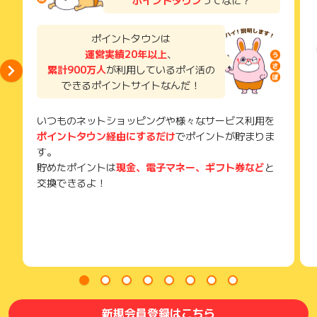
獲得待ち・獲得失敗の状態でお問い合わせされる際に、該当の
す（空き容器であっても返品が必要です）。
メールを送っていただく場合がございます。
そのため、紛失・破棄された場合は対応いたしかねますので、
ポイントタウンは
ご注意ください。
運営実績20年以上
、
累計900万人
が利用しているポイ活の
(※) SafariやChromeなどwebサイトを表示するアプリのこと
できるポイントサイトなんだ！
いつものネットショッピングや様々なサービス利用を
ポイントタウン経由にするだけ
でポイントが貯まりま
す。
貯めたポイントは
現金、電子マネー、ギフト券など
と
交換できるよ！
新規会員登録はこちら