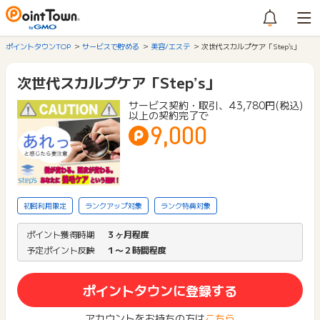
ポイントタウンTOP
サービスで貯める
美容/エステ
次世代スカルプケア「Step’s」
次世代スカルプケア「Step’s」
サービス契約・取引、43,780円(税込)
以上の契約完了で
9,000
初回利用限定
ランクアップ対象
ランク特典対象
ポイント獲得時期
３ヶ月程度
予定ポイント反映
１〜２時間程度
ポイントタウンに登録する
アカウントをお持ちの方は
こちら