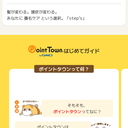
ざいます。
イント獲得ができません。
ポイント獲得が1ポイント未満のものは切り捨てとなり、ポイ
ント履歴には記載されません。
髪が変わる。頭皮が変わる。
2回以上同じお買い物・サービスをご利用される場合は、毎回
原則として広告主側のポイント等を利用して支払われた金額分
あなたに 養毛ケア という選択。「step's」
ポイントタウンに戻り、「 サイトへ行ってポイントGET 」ボ
につきましては、ポイントタウンのポイント獲得の対象には含
もっと見る
タンを押してからご利用ください。
まれません。
広告主が運営しているサービスの都合もしくは会員様の都合で
下記の事項に該当する場合、広告主側で対象外とみなし、「獲
商品の交換や一部でもキャンセルされた場合、ポイントが無効
得無効」となる可能性があります。
になる可能性もございます。
・同一端末や同一世帯で、繰り返し利用不可のサービス・お買
各サービス・お買い物の獲得ポイントや獲得条件、キャンペー
はじめてガイド
い物を複数回ご利用された場合
ン期間が予告なしに変更される場合がございますが、ご利用さ
・他のポイントサイトや比較サイト、検索サイトなどを経由し
れた時点の条件が適用されます。
て一度でも同サービス・お買い物を利用されたことがある場合
条件を達成しているかどうかは各広告主ではなく、代理店が行
ご利用前には、Cookieの削除をおこなっていただくことを推奨
ポイントタウンって何？
っているため、広告主はポイントに関する詳細を把握しており
します。
ません。
そのため、ポイントタウンのポイントに関するお問い合わせを
サービス・お買い物利用時にお電話など2つ以上の申し込み方
広告主様に直接行わないようお願いいたします。
法がある場合、必ずサイト上のWEBフォームからお申し込みく
掲載中のプログラムの掲載終了日はあくまで予定となってお
ださい。
り、急遽終了となる場合がございます。
各サービス・お買い物に掲載されている獲得条件を必ずよくお
広告に遷移しない場合は掲載が終了となっておりポイントが獲
読みください。
そもそも、
得できませんので、ご注意くださいませ。
ポイントタウン
ってなに？
お申し込みやお買い物後、利用したサイトから送られる購入完
了などのメールは、ポイント獲得するまで必ず保管してくださ
い。
ポイントタウンは