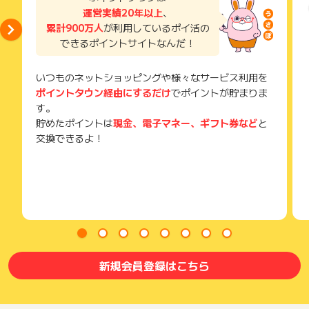
獲得待ち・獲得失敗の状態でお問い合わせされる際に、該当の
運営実績20年以上
、
メールを送っていただく場合がございます。
累計900万人
が利用しているポイ活の
そのため、紛失・破棄された場合は対応いたしかねますので、
できるポイントサイトなんだ！
ご注意ください。
(※) SafariやChromeなどwebサイトを表示するアプリのこと
いつものネットショッピングや様々なサービス利用を
ポイントタウン経由にするだけ
でポイントが貯まりま
す。
貯めたポイントは
現金、電子マネー、ギフト券など
と
交換できるよ！
新規会員登録はこちら