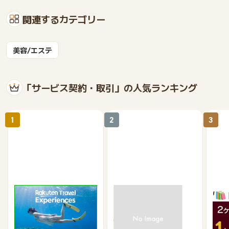
関連するカテゴリー
美容/エステ
「サービス契約・取引」の人気ランキング
1
2
3
楽天トラベル観光体験
高速バスドットコム
いつ
2.5%
1.3%