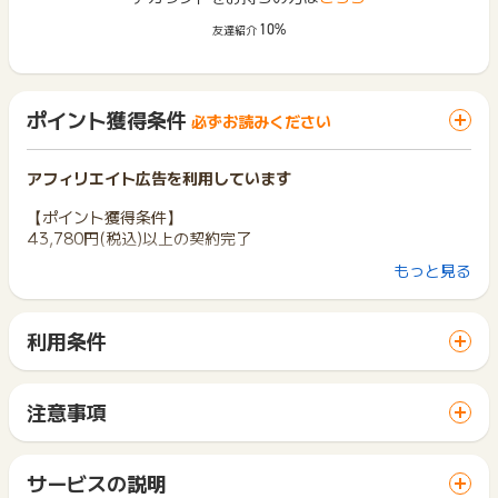
10%
友達紹介
ポイント獲得条件
必ずお読みください
アフィリエイト広告を利用しています
【ポイント獲得条件】
43,780円(税込)以上の契約完了
もっと見る
【ポイント獲得対象外条件】
・虚偽(いたずら・成りすまし)の申込
・同一ユーザーの重複した申込
利用条件
・データ不備
「 サイトへ行ってポイントGET 」ボタンから広告主サイトを
・非契約の場合
訪問し、ご利用ください。
・43,780円(税込)未満の金額での契約
サイトに移動してからお申し込みやお買い物が完了するまでの
・その他不正なご利用と判断した場合
注意事項
間に、同じブラウザ（※）で他のサイトに移動した場合はポイン
ポイントの獲得の対象となるのは、税抜き・送料抜き価格とな
※ポイントに関するお問い合わせは、
ポイントタウンのサポート
ト獲得ができません。
ります。
までお問い合わせください。ポイントについて、広告主に直接
「 サイトへ行ってポイントGET 」ボタンを押した時とサービ
一部のサービスにつきましては、1商品につき10円単位の金額
サービスの説明
お問い合わせをした場合、ポイント獲得対象外となる場合がご
ス・お買い物利用時で、デバイス・ブラウザが異なる場合はポ
は切り捨てとなります。