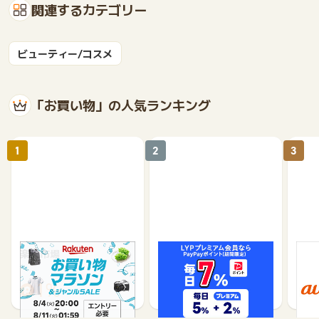
関連するカテゴリー
ビューティー/コスメ
「お買い物」の人気ランキング
1
2
3
楽天市場
Yahoo!ショッピング
au 
（旧：
1%
1%