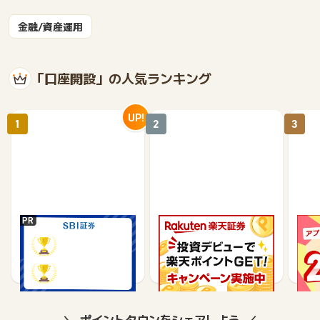
金融/資産運用
「口座開設」の人気ランキング
UP!
1
2
3
SBI証券【新規口座開設
楽天証券【総合口座開設
【P
完了】
完了】
行】
17,000
7,500
9,565
ポイントタウンをシェアしよう