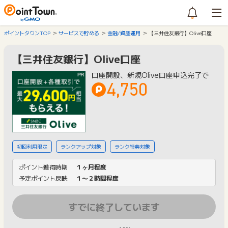
ポイントタウンTOP
サービスで貯める
金融/資産運用
【三井住友銀行】Olive口座
【三井住友銀行】Olive口座
口座開設、新規Olive口座申込完了で
4,750
初回利用限定
ランクアップ対象
ランク特典対象
ポイント獲得時期
１ヶ月程度
予定ポイント反映
１〜２時間程度
すでに終了しています