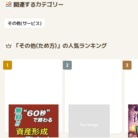
関連するカテゴリー
その他(サービス)
「その他(ため方)」の人気ランキング
1
2
3
【無料・60秒で終わる】
モニポ LINE会員登録
復縁
資産形成に関するアンケ
ケー
ート
540
64