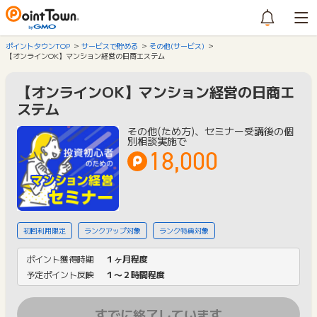
ポイントタウンTOP
サービスで貯める
その他(サービス)
【オンラインOK】マンション経営の日商エステム
【オンラインOK】マンション経営の日商エ
ステム
その他(ため方)、セミナー受講後の個
別相談実施で
18,000
初回利用限定
ランクアップ対象
ランク特典対象
ポイント獲得時期
１ヶ月程度
予定ポイント反映
１〜２時間程度
すでに終了しています