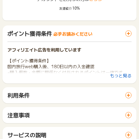
10%
友達紹介
ポイント獲得条件
必ずお読みください
アフィリエイト広告を利用しています
【ポイント獲得条件】
国内旅行web購入後、180日以内の入金確認
※購入個数・金額に関係なく付与されるポイントは一律です
もっと見る
※リピートOKですが、1日1回までとなります
【ポイント対象外条件】
利用条件
※不備・不正・虚偽・重複・いたずら・キャンセル
「 申込をしてポイントGET 」ボタンから広告主サイトを訪問
※海外からの購入の場合
し、ご利用ください。
※アプリ経由の申込の場合
サイトに移動してからお申し込みやお買い物が完了するまでの
注意事項
間に、同じブラウザ（※）で他のサイトに移動した場合はポイン
【お問い合わせ必要情報】
ポイントの獲得の対象となるのは、税抜き・送料抜き価格とな
ト獲得ができません。
注文番号、申し込み日時、購入金額
ります。
「 申込をしてポイントGET 」ボタンを押した時とサービス・
一部のサービスにつきましては、1商品につき10円単位の金額
サービスの説明
※ポイントに関するお問い合わせは、
ポイントタウンのサポート
お買い物利用時で、デバイス・ブラウザが異なる場合はポイン
は切り捨てとなります。