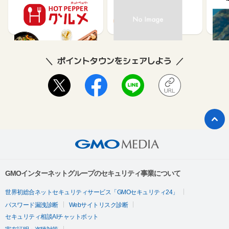
メ】レストラン予約
ット
ュー
85
80
ポイントタウンをシェアしよう
GMOインターネットグループのセキュリティ事業について
世界初総合ネットセキュリティサービス「GMOセキュリティ24」
パスワード漏洩診断
Webサイトリスク診断
セキュリティ相談AIチャットボット