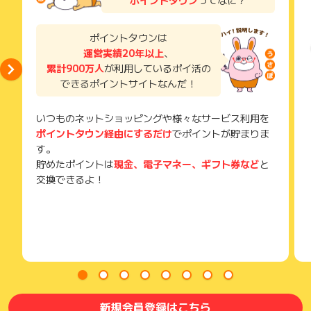
獲得待ち・獲得失敗の状態でお問い合わせされる際に、該当の
メールを送っていただく場合がございます。
そのため、紛失・破棄された場合は対応いたしかねますので、
ポイントタウンは
ご注意ください。
運営実績20年以上
、
累計900万人
が利用しているポイ活の
(※) SafariやChromeなどwebサイトを表示するアプリのこと
できるポイントサイトなんだ！
いつものネットショッピングや様々なサービス利用を
ポイントタウン経由にするだけ
でポイントが貯まりま
す。
貯めたポイントは
現金、電子マネー、ギフト券など
と
交換できるよ！
新規会員登録はこちら