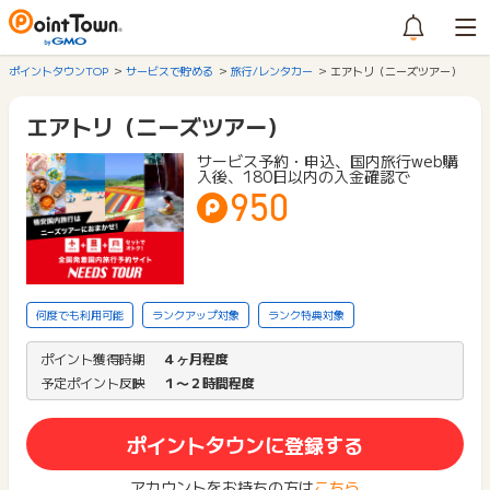
ポイントタウンTOP
サービスで貯める
旅行/レンタカー
エアトリ（ニーズツアー）
エアトリ（ニーズツアー）
サービス予約・申込、国内旅行web購
入後、180日以内の入金確認で
950
何度でも利用可能
ランクアップ対象
ランク特典対象
ポイント獲得時期
４ヶ月程度
予定ポイント反映
１〜２時間程度
ポイントタウンに登録する
アカウントをお持ちの方は
こちら