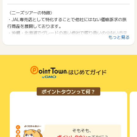
までお問い合わせください。ポイントについて、広告主に直接
ト獲得ができません。
ポイント獲得が1ポイント未満のものは切り捨てとなり、ポイ
お問い合わせをした場合、ポイント獲得対象外となる場合がご
ント履歴には記載されません。
《ニーズツアーの特徴》
2回以上同じお買い物・サービスをご利用される場合は、毎回
ざいます。
原則として広告主側のポイント等を利用して支払われた金額分
・JAL専売店として特化することで他社にはない価格訴求の旅
ポイントタウンに戻り、「 申込をしてポイントGET 」ボタン
につきましては、ポイントタウンのポイント獲得の対象には含
を押してからご利用ください。
行商品を展開しております。
まれません。
・沖縄・北海道でグレードの高い他社で取り扱いの少ないホテ
広告主が運営しているサービスの都合もしくは会員様の都合で
下記の事項に該当する場合、広告主側で対象外とみなし、「獲
もっと見る
ルも多数販売。
商品の交換や一部でもキャンセルされた場合、ポイントが無効
得無効」となる可能性があります。
になる可能性もございます。
・全商品２４時間完全オンライン予約を実現。予約確定もオン
・同一端末や同一世帯で、繰り返し利用不可のサービス・お買
各サービス・お買い物の獲得ポイントや獲得条件、キャンペー
ラインで即時対応。
い物を複数回ご利用された場合
ン期間が予告なしに変更される場合がございますが、ご利用さ
・他のポイントサイトや比較サイト、検索サイトなどを経由し
・旅行内容のこだわりに応える。「部屋タイプ」まで細かく指
れた時点の条件が適用されます。
て一度でも同サービス・お買い物を利用されたことがある場合
定できる。リピーターのこだわりへも対応。
条件を達成しているかどうかは各広告主ではなく、代理店が行
はじめてガイド
ご利用前には、Cookieの削除をおこなっていただくことを推奨
っているため、広告主はポイントに関する詳細を把握しており
します。
ません。
そのため、ポイントタウンのポイントに関するお問い合わせを
サービス・お買い物利用時にお電話など2つ以上の申し込み方
ポイントタウンって何？
広告主様に直接行わないようお願いいたします。
法がある場合、必ずサイト上のWEBフォームからお申し込みく
掲載中のプログラムの掲載終了日はあくまで予定となってお
ださい。
り、急遽終了となる場合がございます。
各サービス・お買い物に掲載されている獲得条件を必ずよくお
広告に遷移しない場合は掲載が終了となっておりポイントが獲
読みください。
得できませんので、ご注意くださいませ。
お申し込みやお買い物後、利用したサイトから送られる購入完
了などのメールは、ポイント獲得するまで必ず保管してくださ
そもそも、
い。
ポイントタウン
ってなに？