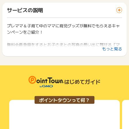
ト獲得ができません。
き」がもらえるプレゼントキャンペーン！」以外での応募完了
ります。
「 無料会員登録でポイントGET 」ボタンを押した時とサービ
・過去登録があるユーザー
一部のサービスにつきましては、1商品につき10円単位の金額
サービスの説明
ス・お買い物利用時で、デバイス・ブラウザが異なる場合はポ
・登録情報に誤りがある
は切り捨てとなります。
イント獲得ができません。
・虚偽・不正・架空・いたずら・申込み不備・キャンセル・デ
ポイント獲得が1ポイント未満のものは切り捨てとなり、ポイ
ータ重複
ント履歴には記載されません。
プレママ＆子育て中のママに育児グッズが無料でもらえるキャ
2回以上同じお買い物・サービスをご利用される場合は、毎回
原則として広告主側のポイント等を利用して支払われた金額分
ンペーンをご紹介！
ポイントタウンに戻り、「 無料会員登録でポイントGET 」ボ
【お問い合わせ必要情報】
につきましては、ポイントタウンのポイント獲得の対象には含
タンを押してからご利用ください。
調査時は申込完了ページのスクリーンショット、会員ID、登録
まれません。
無料会員登録をするとお子さまとの写真の思い出に残せる「マ
e-mailアドレス
広告主が運営しているサービスの都合もしくは会員様の都合で
下記の事項に該当する場合、広告主側で対象外とみなし、「獲
もっと見る
※お申込完了から65日以内のお問い合わせのみ対応可能
ンスリーカード」などのもれなくもらえるダウンロード版デザ
商品の交換や一部でもキャンセルされた場合、ポイントが無効
得無効」となる可能性があります。
になる可能性もございます。
インテンプレート合計100種類もご用意！
・同一端末や同一世帯で、繰り返し利用不可のサービス・お買
※ポイントに関するお問い合わせは、
ポイントタウンのサポート
各サービス・お買い物の獲得ポイントや獲得条件、キャンペー
い物を複数回ご利用された場合
までお問い合わせください。ポイントについて、広告主に直接
ン期間が予告なしに変更される場合がございますが、ご利用さ
・他のポイントサイトや比較サイト、検索サイトなどを経由し
コズレマガジンは累計100万会員以上のママパパが利用する
お問い合わせをした場合、ポイント獲得対象外となる場合がご
れた時点の条件が適用されます。
て一度でも同サービス・お買い物を利用されたことがある場合
「子育て情報メディア」。妊娠～出産後の欲しかった子育て情
ざいます。
条件を達成しているかどうかは各広告主ではなく、代理店が行
はじめてガイド
ご利用前には、Cookieの削除をおこなっていただくことを推奨
報がいつでも取得できちゃう♪
っているため、広告主はポイントに関する詳細を把握しており
します。
無料のメルマガ会員になると、登録情報に合わせて同時期のマ
ません。
マパパに人気のコンテンツ、無料で参加できるプレゼントキャ
そのため、ポイントタウンのポイントに関するお問い合わせを
サービス・お買い物利用時にお電話など2つ以上の申し込み方
ポイントタウンって何？
広告主様に直接行わないようお願いいたします。
ンペーン情報をご紹介しております。
法がある場合、必ずサイト上のWEBフォームからお申し込みく
掲載中のプログラムの掲載終了日はあくまで予定となってお
ださい。
り、急遽終了となる場合がございます。
各サービス・お買い物に掲載されている獲得条件を必ずよくお
ぜひ、このお得なこの機会に無料会員登録をお済ませくださ
広告に遷移しない場合は掲載が終了となっておりポイントが獲
読みください。
い！
得できませんので、ご注意くださいませ。
お申し込みやお買い物後、利用したサイトから送られる購入完