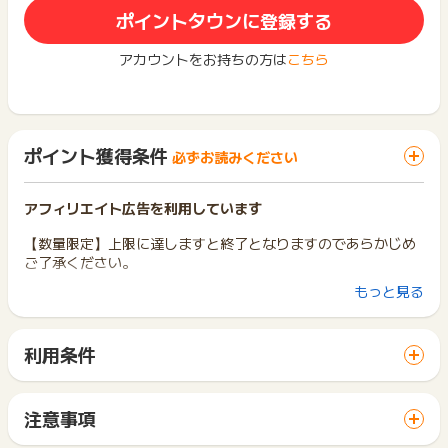
ポイントタウンに登録する
アカウントをお持ちの方は
こちら
ポイント獲得条件
必ずお読みください
アフィリエイト広告を利用しています
【数量限定】上限に達しますと終了となりますのであらかじめ
ご了承ください。
もっと見る
【ポイント獲得条件】
新規無料会員登録完了+無料プレゼントキャンペーン応募完了
「コズレマガジン」を初めてご利用される方が対象です。
利用条件
「 無料会員登録でポイントGET 」ボタンから広告主サイトを
【ポイント却下条件】
訪問し、ご利用ください。
・新規の無料会員登録後、3日間以内にキャンペーン応募完了
サイトに移動してからお申し込みやお買い物が完了するまでの
まで至っていない方
注意事項
間に、同じブラウザ（※）で他のサイトに移動した場合はポイン
・該当広告の対象キャンペーン「「無料で「Disneyのおしりふ
ポイントの獲得の対象となるのは、税抜き・送料抜き価格とな