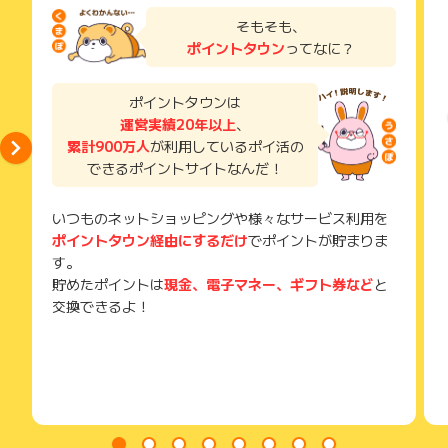
了などのメールは、ポイント獲得するまで必ず保管してくださ
そもそも、
い。
ポイントタウン
ってなに？
獲得待ち・獲得失敗の状態でお問い合わせされる際に、該当の
メールを送っていただく場合がございます。
そのため、紛失・破棄された場合は対応いたしかねますので、
ポイントタウンは
ご注意ください。
運営実績20年以上
、
累計900万人
が利用しているポイ活の
(※) SafariやChromeなどwebサイトを表示するアプリのこと
できるポイントサイトなんだ！
いつものネットショッピングや様々なサービス利用を
ポイントタウン経由にするだけ
でポイントが貯まりま
す。
貯めたポイントは
現金、電子マネー、ギフト券など
と
交換できるよ！