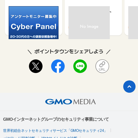
サイバーパネル
京急プレミアポイント
【無
（新規会員登録）
（キ
750
650
500
370
ポイントタウンをシェアしよう
GMOインターネットグループのセキュリティ事業について
世界初総合ネットセキュリティサービス「GMOセキュリティ24」