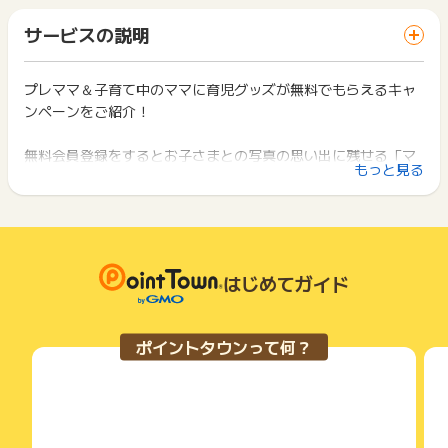
ト獲得ができません。
き」がもらえるプレゼントキャンペーン！」以外での応募完了
ります。
「 無料会員登録でポイントGET 」ボタンを押した時とサービ
・過去登録があるユーザー
一部のサービスにつきましては、1商品につき10円単位の金額
サービスの説明
ス・お買い物利用時で、デバイス・ブラウザが異なる場合はポ
・登録情報に誤りがある
は切り捨てとなります。
イント獲得ができません。
・虚偽・不正・架空・いたずら・申込み不備・キャンセル・デ
ポイント獲得が1ポイント未満のものは切り捨てとなり、ポイ
ータ重複
ント履歴には記載されません。
プレママ＆子育て中のママに育児グッズが無料でもらえるキャ
2回以上同じお買い物・サービスをご利用される場合は、毎回
原則として広告主側のポイント等を利用して支払われた金額分
ンペーンをご紹介！
ポイントタウンに戻り、「 無料会員登録でポイントGET 」ボ
【お問い合わせ必要情報】
につきましては、ポイントタウンのポイント獲得の対象には含
タンを押してからご利用ください。
調査時は申込完了ページのスクリーンショット、会員ID、登録
まれません。
無料会員登録をするとお子さまとの写真の思い出に残せる「マ
e-mailアドレス
広告主が運営しているサービスの都合もしくは会員様の都合で
下記の事項に該当する場合、広告主側で対象外とみなし、「獲
もっと見る
※お申込完了から65日以内のお問い合わせのみ対応可能
ンスリーカード」などのもれなくもらえるダウンロード版デザ
商品の交換や一部でもキャンセルされた場合、ポイントが無効
得無効」となる可能性があります。
になる可能性もございます。
インテンプレート合計100種類もご用意！
・同一端末や同一世帯で、繰り返し利用不可のサービス・お買
※ポイントに関するお問い合わせは、
ポイントタウンのサポート
各サービス・お買い物の獲得ポイントや獲得条件、キャンペー
い物を複数回ご利用された場合
までお問い合わせください。ポイントについて、広告主に直接
ン期間が予告なしに変更される場合がございますが、ご利用さ
・他のポイントサイトや比較サイト、検索サイトなどを経由し
コズレマガジンは累計100万会員以上のママパパが利用する
お問い合わせをした場合、ポイント獲得対象外となる場合がご
れた時点の条件が適用されます。
て一度でも同サービス・お買い物を利用されたことがある場合
「子育て情報メディア」。妊娠～出産後の欲しかった子育て情
ざいます。
条件を達成しているかどうかは各広告主ではなく、代理店が行
はじめてガイド
ご利用前には、Cookieの削除をおこなっていただくことを推奨
報がいつでも取得できちゃう♪
っているため、広告主はポイントに関する詳細を把握しており
します。
無料のメルマガ会員になると、登録情報に合わせて同時期のマ
ません。
マパパに人気のコンテンツ、無料で参加できるプレゼントキャ
そのため、ポイントタウンのポイントに関するお問い合わせを
サービス・お買い物利用時にお電話など2つ以上の申し込み方
ポイントタウンって何？
広告主様に直接行わないようお願いいたします。
ンペーン情報をご紹介しております。
法がある場合、必ずサイト上のWEBフォームからお申し込みく
掲載中のプログラムの掲載終了日はあくまで予定となってお
ださい。
り、急遽終了となる場合がございます。
各サービス・お買い物に掲載されている獲得条件を必ずよくお
ぜひ、このお得なこの機会に無料会員登録をお済ませくださ
広告に遷移しない場合は掲載が終了となっておりポイントが獲
読みください。
い！
得できませんので、ご注意くださいませ。
お申し込みやお買い物後、利用したサイトから送られる購入完