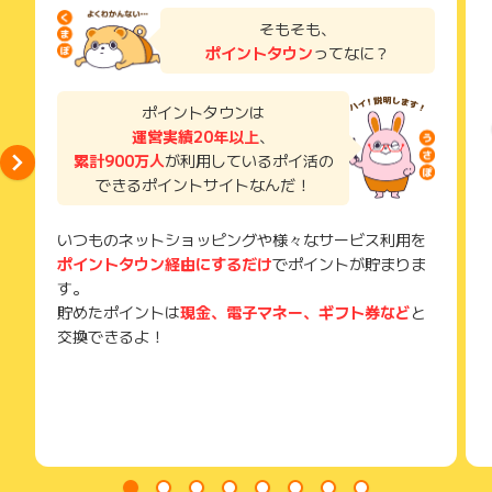
了などのメールは、ポイント獲得するまで必ず保管してくださ
そもそも、
い。
ポイントタウン
ってなに？
獲得待ち・獲得失敗の状態でお問い合わせされる際に、該当の
メールを送っていただく場合がございます。
そのため、紛失・破棄された場合は対応いたしかねますので、
ポイントタウンは
ご注意ください。
運営実績20年以上
、
累計900万人
が利用しているポイ活の
(※) SafariやChromeなどwebサイトを表示するアプリのこと
できるポイントサイトなんだ！
いつものネットショッピングや様々なサービス利用を
ポイントタウン経由にするだけ
でポイントが貯まりま
す。
貯めたポイントは
現金、電子マネー、ギフト券など
と
交換できるよ！