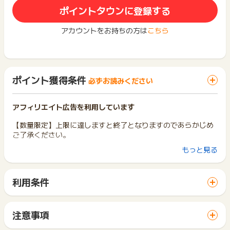
ポイントタウンに登録する
アカウントをお持ちの方は
こちら
ポイント獲得条件
必ずお読みください
アフィリエイト広告を利用しています
【数量限定】上限に達しますと終了となりますのであらかじめ
ご了承ください。
もっと見る
【ポイント獲得条件】
新規無料会員登録完了+無料プレゼントキャンペーン応募完了
「コズレマガジン」を初めてご利用される方が対象です。
利用条件
「 無料会員登録でポイントGET 」ボタンから広告主サイトを
【ポイント却下条件】
訪問し、ご利用ください。
・新規の無料会員登録後、3日間以内にキャンペーン応募完了
サイトに移動してからお申し込みやお買い物が完了するまでの
まで至っていない方
注意事項
間に、同じブラウザ（※）で他のサイトに移動した場合はポイン
・該当広告の対象キャンペーン「「無料で「Disneyのおしりふ
ポイントの獲得の対象となるのは、税抜き・送料抜き価格とな