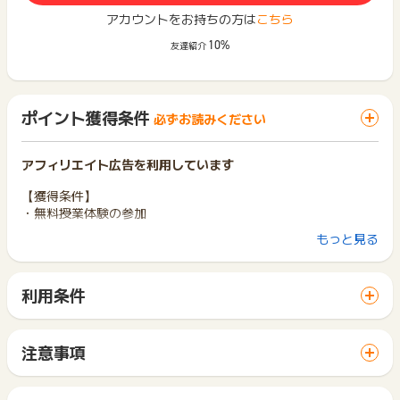
アカウントをお持ちの方は
こちら
10%
友達紹介
ポイント獲得条件
必ずお読みください
アフィリエイト広告を利用しています
【獲得条件】
・無料授業体験の参加
もっと見る
【獲得対象外】
・空申込、虚偽申込
・1世帯2回以上の申込
利用条件
・不正やいたずら、重複、過去にお問合わせされた方からのお
「 サイトへ行ってポイントGET 」ボタンから広告主サイトを
問合わせ
訪問し、ご利用ください。
・校舎のない都道府県（神奈川、埼玉、千葉、東京以外）、海
サイトに移動してからお申し込みやお買い物が完了するまでの
外からの申込
注意事項
間に、同じブラウザ（※）で他のサイトに移動した場合はポイン
ポイントの獲得の対象となるのは、税抜き・送料抜き価格とな
※ポイントに関するお問い合わせは、
ポイントタウンのサポート
ト獲得ができません。
ります。
までお問い合わせください。ポイントについて、広告主に直接
「 サイトへ行ってポイントGET 」ボタンを押した時とサービ