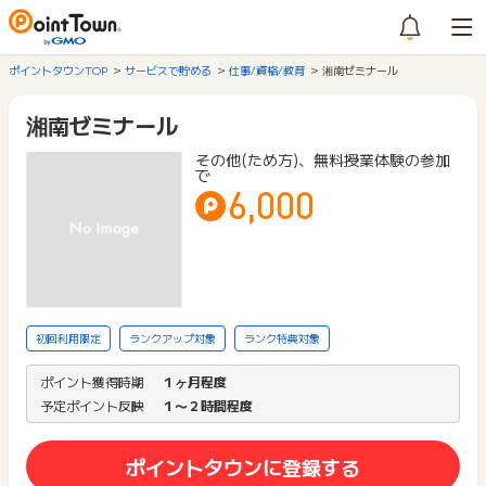
ポイントタウンTOP
サービスで貯める
仕事/資格/教育
湘南ゼミナール
湘南ゼミナール
その他(ため方)、無料授業体験の参加
で
6,000
初回利用限定
ランクアップ対象
ランク特典対象
ポイント獲得時期
１ヶ月程度
予定ポイント反映
１〜２時間程度
ポイントタウンに登録する