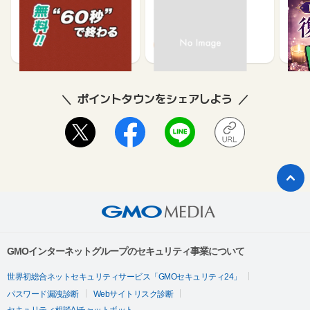
【無料・60秒で終わる】
モニポ LINE会員登録
復縁
資産形成に関するアンケ
ケー
ート
540
64
ポイントタウンをシェアしよう
GMOインターネットグループのセキュリティ事業について
世界初総合ネットセキュリティサービス「GMOセキュリティ24」
パスワード漏洩診断
Webサイトリスク診断