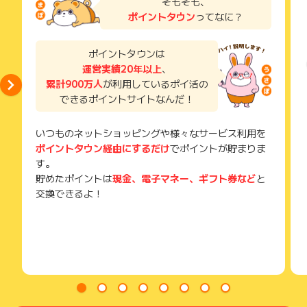
そもそも、
い。
学習プラン」をお渡しし、
ポイントタウン
ってなに？
獲得待ち・獲得失敗の状態でお問い合わせされる際に、該当の
テスト結果を元に講師が個別でアドバイスを行います。
メールを送っていただく場合がございます。
そのため、紛失・破棄された場合は対応いたしかねますので、
ポイントタウンは
ご注意ください。
運営実績20年以上
、
累計900万人
が利用しているポイ活の
(※) SafariやChromeなどwebサイトを表示するアプリのこと
できるポイントサイトなんだ！
いつものネットショッピングや様々なサービス利用を
ポイントタウン経由にするだけ
でポイントが貯まりま
す。
貯めたポイントは
現金、電子マネー、ギフト券など
と
交換できるよ！