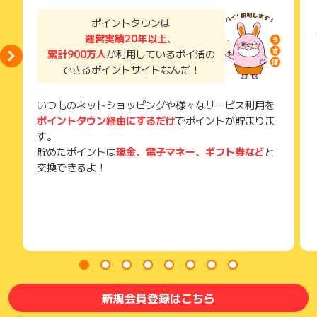
い。
獲得待ち・獲得失敗の状態でお問い合わせされる際に、該当の
ポイントタウンは
メールを送っていただく場合がございます。
運営実績20年以上
、
そのため、紛失・破棄された場合は対応いたしかねますので、
累計900万人
が利用しているポイ活の
ご注意ください。
できるポイントサイトなんだ！
(※) SafariやChromeなどwebサイトを表示するアプリのこと
いつものネットショッピングや様々なサービス利用を
ポイントタウン経由にするだけ
でポイントが貯まりま
す。
貯めたポイントは
現金、電子マネー、ギフト券など
と
交換できるよ！
新規会員登録はこちら