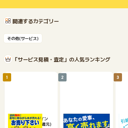
関連するカテゴリー
その他(サービス)
「サービス見積・査定」の人気ランキング
1
2
3
ブックオフオンライン
車買取のチョージン
DO
【宅配買取】(料率還元)