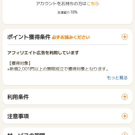
アカウントをお持ちの方は
こちら
10%
友達紹介
ポイント獲得条件
必ずお読みください
アフィリエイト広告を利用しています
【獲得対象】
※新規2,001円以上の買取成立で獲得対象となります。
もっと見る
【獲得対象外】
※申込不備・重複・いたずら・不正・キャンセル 、買取金額20
00円以下、法人からの申込み
利用条件
※ポイントに関するお問い合わせは、
ポイントタウンのサポート
「 サイトへ行ってポイントGET 」ボタンから広告主サイトを
までお問い合わせください。ポイントについて、広告主に直接
訪問し、ご利用ください。
お問い合わせをした場合、ポイント獲得対象外となる場合がご
サイトに移動してからお申し込みやお買い物が完了するまでの
注意事項
ざいます。
間に、同じブラウザ（※）で他のサイトに移動した場合はポイン
ポイントの獲得の対象となるのは、税抜き・送料抜き価格とな
ト獲得ができません。
ります。
「 サイトへ行ってポイントGET 」ボタンを押した時とサービ
一部のサービスにつきましては、1商品につき10円単位の金額
サービスの説明