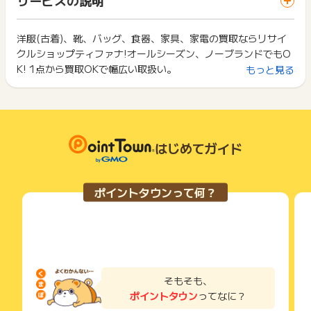
ス・お買い物利用時で、デバイス・ブラウザが異なる場合はポ
は切り捨てとなります。
イント獲得ができません。
ポイント獲得が1ポイント未満のものは切り捨てとなり、ポイ
ント履歴には記載されません。
洋服(古着)、靴、バッグ、食器、家具、家電の買取ならリサイ
2回以上同じお買い物・サービスをご利用される場合は、毎回
原則として広告主側のポイント等を利用して支払われた金額分
クルショップティファナ!オールシーズン、ノーブランドでもO
ポイントタウンに戻り、「 サイトへ行ってポイントGET 」ボ
につきましては、ポイントタウンのポイント獲得の対象には含
タンを押してからご利用ください。
K! 1点から買取OKで幅広い取扱い。
もっと見る
まれません。
広告主が運営しているサービスの都合もしくは会員様の都合で
下記の事項に該当する場合、広告主側で対象外とみなし、「獲
商品の交換や一部でもキャンセルされた場合、ポイントが無効
得無効」となる可能性があります。
になる可能性もございます。
・同一端末や同一世帯で、繰り返し利用不可のサービス・お買
各サービス・お買い物の獲得ポイントや獲得条件、キャンペー
い物を複数回ご利用された場合
ン期間が予告なしに変更される場合がございますが、ご利用さ
・他のポイントサイトや比較サイト、検索サイトなどを経由し
はじめてガイド
れた時点の条件が適用されます。
て一度でも同サービス・お買い物を利用されたことがある場合
条件を達成しているかどうかは各広告主ではなく、代理店が行
ご利用前には、Cookieの削除をおこなっていただくことを推奨
っているため、広告主はポイントに関する詳細を把握しており
します。
ポイントタウンって何？
ません。
そのため、ポイントタウンのポイントに関するお問い合わせを
サービス・お買い物利用時にお電話など2つ以上の申し込み方
広告主様に直接行わないようお願いいたします。
法がある場合、必ずサイト上のWEBフォームからお申し込みく
掲載中のプログラムの掲載終了日はあくまで予定となってお
ださい。
り、急遽終了となる場合がございます。
各サービス・お買い物に掲載されている獲得条件を必ずよくお
広告に遷移しない場合は掲載が終了となっておりポイントが獲
読みください。
得できませんので、ご注意くださいませ。
そもそも、
お申し込みやお買い物後、利用したサイトから送られる購入完
ポイントタウン
ってなに？
了などのメールは、ポイント獲得するまで必ず保管してくださ