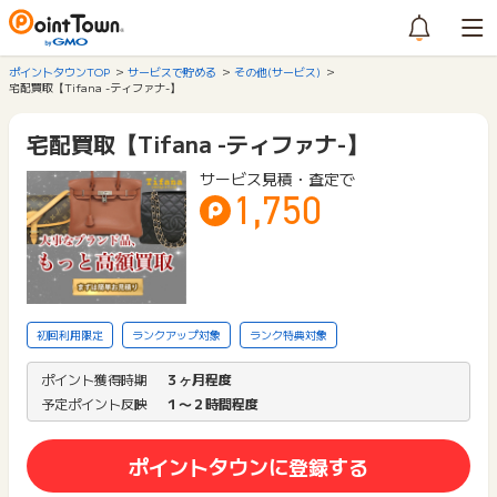
ポイントタウンTOP
サービスで貯める
その他(サービス)
宅配買取【Tifana -ティファナ-】
宅配買取【Tifana -ティファナ-】
サービス見積・査定で
1,750
初回利用限定
ランクアップ対象
ランク特典対象
ポイント獲得時期
３ヶ月程度
予定ポイント反映
１〜２時間程度
ポイントタウンに登録する