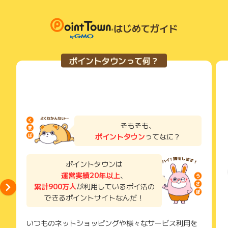
い。
獲得待ち・獲得失敗の状態でお問い合わせされる際に、該当の
メールを送っていただく場合がございます。
はじめてガイド
そのため、紛失・破棄された場合は対応いたしかねますので、
ご注意ください。
ポイントタウンって何？
(※) SafariやChromeなどwebサイトを表示するアプリのこと
そもそも、
ポイントタウン
ってなに？
ポイントタウンは
運営実績20年以上
、
累計900万人
が利用しているポイ活の
できるポイントサイトなんだ！
いつものネットショッピングや様々なサービス利用を