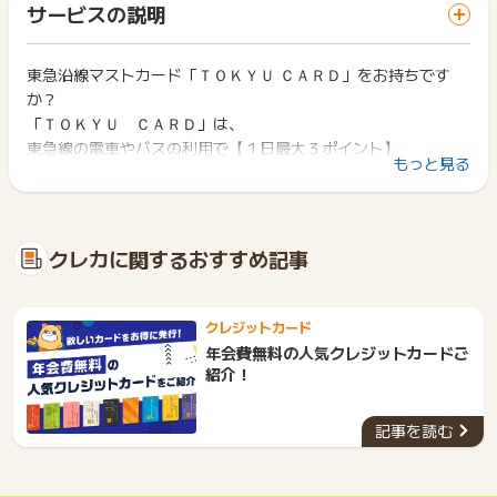
一部のサービスにつきましては、1商品につき10円単位の金額
サービスの説明
までお問い合わせください。ポイントについて、広告主に直接
ス・お買い物利用時で、デバイス・ブラウザが異なる場合はポ
は切り捨てとなります。
お問い合わせをした場合、ポイント獲得対象外となる場合がご
イント獲得ができません。
ポイント獲得が1ポイント未満のものは切り捨てとなり、ポイ
ざいます。
ント履歴には記載されません。
東急沿線マストカード「ＴＯＫＹＵ ＣＡＲＤ」をお持ちです
2回以上同じお買い物・サービスをご利用される場合は、毎回
原則として広告主側のポイント等を利用して支払われた金額分
か？
ポイントタウンに戻り、「 カード発行でポイントGET 」ボタ
につきましては、ポイントタウンのポイント獲得の対象には含
ンを押してからご利用ください。
「ＴＯＫＹＵ ＣＡＲＤ」は、
まれません。
東急線の電車やバスの利用で【１日最大３ポイント】
広告主が運営しているサービスの都合もしくは会員様の都合で
下記の事項に該当する場合、広告主側で対象外とみなし、「獲
もっと見る
東急系のお店の利用でも【最大１０％】
商品の交換や一部でもキャンセルされた場合、ポイントが無効
得無効」となる可能性があります。
になる可能性もございます。
ＴＯＫＹＵポイントが貯まる東急沿線ユーザーが持つべきカー
・同一端末や同一世帯で、繰り返し利用不可のサービス・お買
各サービス・お買い物の獲得ポイントや獲得条件、キャンペー
ドです。
い物を複数回ご利用された場合
ン期間が予告なしに変更される場合がございますが、ご利用さ
・他のポイントサイトや比較サイト、検索サイトなどを経由し
しかも、東急系以外でも世界中でポイントが【１％以上】貯ま
クレカに関するおすすめ記事
れた時点の条件が適用されます。
て一度でも同サービス・お買い物を利用されたことがある場合
るんです♪
条件を達成しているかどうかは各広告主ではなく、代理店が行
ご利用前には、Cookieの削除をおこなっていただくことを推奨
っているため、広告主はポイントに関する詳細を把握しており
します。
貯まったＴＯＫＹＵポイントは、
ません。
クレジットカード
【東急ストア】や【東急の商業施設】で１ポイント１円として
そのため、ポイントタウンのポイントに関するお問い合わせを
サービス・お買い物利用時にお電話など2つ以上の申し込み方
年会費無料の人気クレジットカードご
広告主様に直接行わないようお願いいたします。
買物に使えます♪
法がある場合、必ずサイト上のWEBフォームからお申し込みく
紹介！
掲載中のプログラムの掲載終了日はあくまで予定となってお
ださい。
し・か・も
り、急遽終了となる場合がございます。
各サービス・お買い物に掲載されている獲得条件を必ずよくお
東急の駅でポイントを【ＰＡＳＭＯにチャージ】できるのは
広告に遷移しない場合は掲載が終了となっておりポイントが獲
記事を読む
読みください。
ＴＯＫＹＵポイントだけ！
得できませんので、ご注意くださいませ。
お申し込みやお買い物後、利用したサイトから送られる購入完
了などのメールは、ポイント獲得するまで必ず保管してくださ