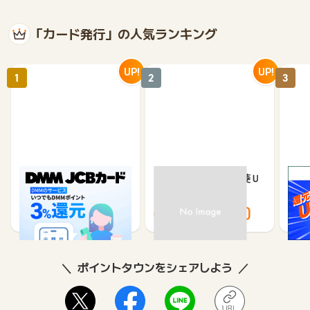
「カード発行」の人気ランキング
UP!
UP!
1
2
3
DMM JCBカード（発
【過去最高還元】三菱Ｕ
※合
券）
ＦＪカード
※【S
シブ
5,500
12,000
3,000
8,000
8
ポイントタウンをシェアしよう