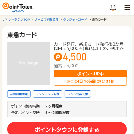
ポイントタウンTOP
サービスで貯める
クレジットカード
東急カード
東急カード
カード発行、新規カード発行後2か月
以内に3,000円(税込)以上のご利用で
4,500
通常：3,000
ポイントUP中
あと
24
日
16
時間
29
分
30
秒
初回利用限定
ランクアップ対象
ランク特典対象
ポイント獲得時期
２ヶ月程度
予定ポイント反映
１〜２時間程度
ポイントタウンに登録する