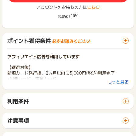
アカウントをお持ちの方は
こちら
10%
友達紹介
ポイント獲得条件
必ずお読みください
アフィリエイト広告を利用しています
【獲得対象】
新規カード発行後、2ヵ月以内に3,000円(税込)利用完了
※対象カード：東急カード
もっと見る
※初めて「東急カード」を申込みされる方のみ対象
※申込後、60日以内にカードを発行された方のみ対象
利用条件
【獲得対象外】
「 カード発行でポイントGET 」ボタンから広告主サイトを訪
※不備・不正・虚偽・重複・いたずら・キャンセル
問し、ご利用ください。
※カード切替えの場合
サイトに移動してからお申し込みやお買い物が完了するまでの
※同一ユーザーの二回目以降の発券の場合
注意事項
間に、同じブラウザ（※）で他のサイトに移動した場合はポイン
※その他お申込内容に不備がある場合
ポイントの獲得の対象となるのは、税抜き・送料抜き価格とな
ト獲得ができません。
ります。
※ポイントに関するお問い合わせは、
ポイントタウンのサポート
「 カード発行でポイントGET 」ボタンを押した時とサービ