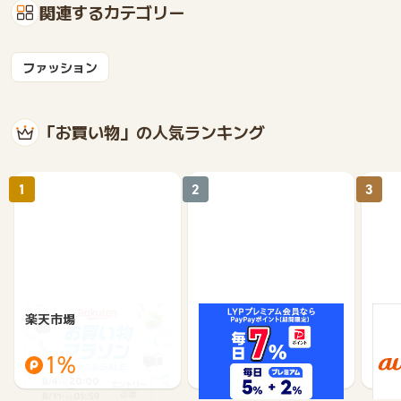
関連するカテゴリー
ファッション
「お買い物」の人気ランキング
1
2
3
楽天市場
Yahoo!ショッピング
au 
（旧：
1%
1%