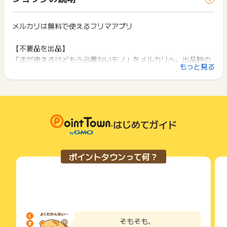
ス・お買い物利用時で、デバイス・ブラウザが異なる場合はポ
※もしメルカリアプリ以外に遷移した場合は、再度広告をクリ
は切り捨てとなります。
イント獲得ができません。
ックしたのちに購入を行ってください。
ポイント獲得が1ポイント未満のものは切り捨てとなり、ポイ
ント履歴には記載されません。
メルカリは無料で使えるフリマアプリ
2回以上同じお買い物・サービスをご利用される場合は、毎回
・広告クリック後、1時間以上経過した場合は、再度広告をク
原則として広告主側のポイント等を利用して支払われた金額分
ポイントタウンに戻り、「 ショッピングでポイントGET 」ボ
リックした後購入までお進みください。
につきましては、ポイントタウンのポイント獲得の対象には含
タンを押してからご利用ください。
【不要品を出品】
・バッチ処理により、管理画面の成果反映がリアルタイムで表
まれません。
「まだ使えるけどもう必要ないモノ」をメルカリへ。出品時の
示されず、発生日より1～2週間遅れて成果管理画面上へ反映さ
広告主が運営しているサービスの都合もしくは会員様の都合で
下記の事項に該当する場合、広告主側で対象外とみなし、「獲
もっと見る
れます。予めご了承下さい。
登録は３ステップでOK
商品の交換や一部でもキャンセルされた場合、ポイントが無効
得無効」となる可能性があります。
※現在、クライアント都合により、管理画面への成果反映まで4
になる可能性もございます。
売りたい商品を撮影し、案内にそって商品の状態や価格、配送
・同一端末や同一世帯で、繰り返し利用不可のサービス・お買
週間ほど要する見込みです。
各サービス・お買い物の獲得ポイントや獲得条件、キャンペー
方法を設定するだけ完了
い物を複数回ご利用された場合
成果反映可能となり次第順次反映を行ってまいります。
ン期間が予告なしに変更される場合がございますが、ご利用さ
・他のポイントサイトや比較サイト、検索サイトなどを経由し
・パートナー報酬が1円未満となる場合は成果対象外となりま
れた時点の条件が適用されます。
て一度でも同サービス・お買い物を利用されたことがある場合
【欲しい物を買う】
す。
条件を達成しているかどうかは各広告主ではなく、代理店が行
はじめてガイド
ご利用前には、Cookieの削除をおこなっていただくことを推奨
欲しいものが見つかったら購入ボタンを押し、支払い方法を選
・メルカリ内のオークション形式で商品を購入された場合は成
っているため、広告主はポイントに関する詳細を把握しており
します。
果対象となります。
択。あとは商品到着を待つだけ。
ません。
いま出品されている1億品のなかから欲しい物を、探してみま
そのため、ポイントタウンのポイントに関するお問い合わせを
サービス・お買い物利用時にお電話など2つ以上の申し込み方
ポイントタウンって何？
【獲得対象外条件】
広告主様に直接行わないようお願いいたします。
しょう
法がある場合、必ずサイト上のWEBフォームからお申し込みく
・虚偽、入力内容不備、悪戯、不正、購入後のキャンセル
掲載中のプログラムの掲載終了日はあくまで予定となってお
ださい。
・購入後、取引完了まで至らなかった場合・成果確定前に商品
り、急遽終了となる場合がございます。
各サービス・お買い物に掲載されている獲得条件を必ずよくお
【売れたお金を使う】
データを削除している場合
広告に遷移しない場合は掲載が終了となっておりポイントが獲
読みください。
メルカリで売れたお金はそのまま全国のコンビニエンススト
・ブラウザ上で購入完了した場合
得できませんので、ご注意くださいませ。
ア・飲食店・ドラッグストアなど、
・サイトに遷移した段階でアプリインストール・アプリ上での
お申し込みやお買い物後、利用したサイトから送られる購入完
会員登録（登録済みのユーザーはログイン）を行っていない場
さまざまなお店で利用でき、銀行口座からのチャージも可能。
了などのメールは、ポイント獲得するまで必ず保管してくださ
そもそも、
合
い。
メルカリのアプリでかんたんに決済ができます。もちろん、メ