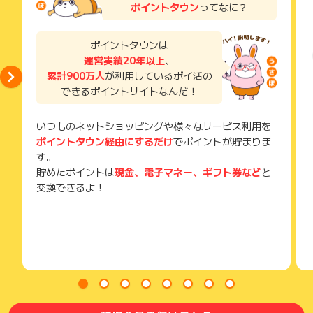
ポイントタウン
ってなに？
⇒事前にアプリインストール、会員登録（ログイン）を行っ
獲得待ち・獲得失敗の状態でお問い合わせされる際に、該当の
ルカリでの買い物にも使えます。
たうえでメルカリ公式サイトへのリンクをクリックし購入して
メールを送っていただく場合がございます。
ください
そのため、紛失・破棄された場合は対応いたしかねますので、
ポイントタウンは
#メルカリ #フリマ #オークション #雑貨 #家電
ご注意ください。
運営実績20年以上
、
【お問い合わせについて】
◆ご利用日から90日以内
累計900万人
が利用しているポイ活の
(※) SafariやChromeなどwebサイトを表示するアプリのこと
※ご利用日は購入・申込みをした日を指します
できるポイントサイトなんだ！
◆調査必須項目
メルカリユーザーID、商品ID
いつものネットショッピングや様々なサービス利用を
※ポイントに関するお問い合わせは、
ポイントタウンのサポート
ポイントタウン経由にするだけ
でポイントが貯まりま
までお問い合わせください。ポイントについて、広告主に直接
す。
お問い合わせをした場合、ポイント獲得対象外となる場合がご
貯めたポイントは
現金、電子マネー、ギフト券など
と
ざいます。
交換できるよ！