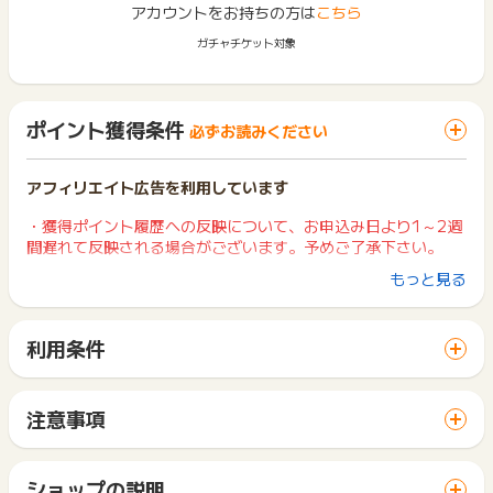
アカウントをお持ちの方は
こちら
ガチャチケット対象
ポイント獲得条件
必ずお読みください
アフィリエイト広告を利用しています
・獲得ポイント履歴への反映について、お申込み日より1～2週
間遅れて反映される場合がございます。予めご了承下さい。
もっと見る
【獲得対象条件】
・アプリ上での購入後、30日以内の取引完了した成果が対象と
なります。
利用条件
・メルカリ公式サイトに遷移する前に、アプリインストール・
「 ショッピングでポイントGET 」ボタンから広告主サイトを
アプリ上での会員登録（登録済みのユーザーはログイン）を行
訪問し、ご利用ください。
ってください。
サイトに移動してからお申し込みやお買い物が完了するまでの
・クーポンやポイント使用の場合は使用後の金額での算出とな
注意事項
間に、同じブラウザ（※）で他のサイトに移動した場合はポイン
ります。
ポイントの獲得の対象となるのは、税抜き・送料抜き価格とな
ト獲得ができません。
・広告クリック後、他サイトへ遷移せずそのまま購入までお進
ります。
「 ショッピングでポイントGET 」ボタンを押した時とサービ
みください。
一部のサービスにつきましては、1商品につき10円単位の金額
ショップの説明