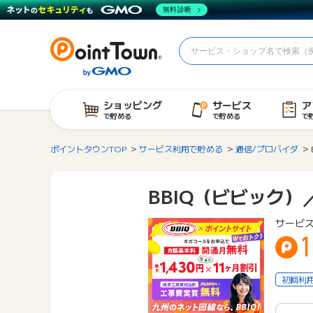
無料診断
ショッピング
サービス
ア
で貯める
で貯める
で
ポイントタウンTOP
サービス利用で貯める
通信/プロバイダ
BBIQ（ビビック）
サービ
1
初回利