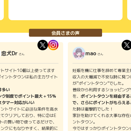
会員さまの声
忠犬Dr
mao
さん
さん
ントサイト10個以上使ってます
妊娠を機に仕事を辞めて専業主
ポイントタウンは私の主力サイト
収入の大幅減で不安な時に見つ
。
が"ポイントタウン"でした。
件多い
普段から利用するショッピング
ンク制度でポイント最大＋15%
を、
ポイントタウンを経由する
スタマー対応がいい
で、さらにポイントがもらえる
イントサイトに必須な条件を高水
た時は衝撃的でした！
全てクリアしており、特に②はE
家計を助けてくれる大事な存在
イトの買い物で使ってるだけで、
ントタウン。
ランクにもなりやすく、結果的に
今ではすっかりポイントタウン