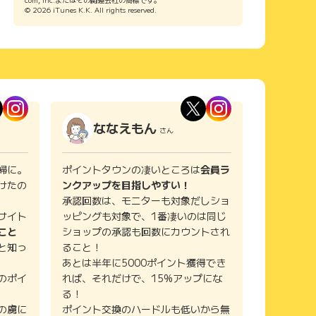
© 2026 iTunes K.K. All rights reserved.
ななえもん
さん
婦に。
ポイントタウンの凄いところは
会員ラ
けたの
ンクアップを目指しやすい！
承認回数は、モニターも対象だしショ
サイト
ッピングも対象で、1番凄いのは同じ
こと
ショップの承認も回数にカウントされ
と知っ
ること！
あとは半年に5000ポイント獲得でき
のポイ
れば、それだけで、15%アップにな
る！
の虜に
ポイント交換のハードルも低いから無