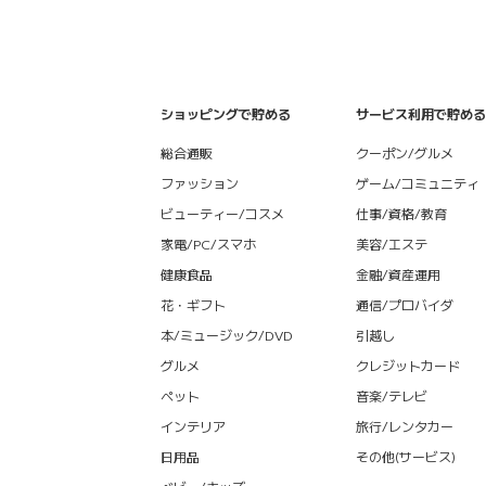
ショッピングで貯める
サービス利用で貯める
総合通販
クーポン/グルメ
ファッション
ゲーム/コミュニティ
ビューティー/コスメ
仕事/資格/教育
家電/PC/スマホ
美容/エステ
健康食品
金融/資産運用
花・ギフト
通信/プロバイダ
本/ミュージック/DVD
引越し
グルメ
クレジットカード
ペット
音楽/テレビ
インテリア
旅行/レンタカー
日用品
その他(サービス)