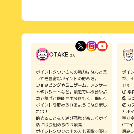
OTAKE
さん
ポイントタウンさんの魅力はなんと言
ポイ
っても豊富なポイントの貯め方。
が、
ショッピングやミニゲーム、アンケー
です
トやレシート
など。最近では移動や歩
① 案
数で稼げる機能も実装されて、幅広く
② ラ
ポイントを貯められるようになりまし
③ カ
たね！
とポ
飽きることなく遊び感覚で楽しくポイ
準で
活に取り組めるのは最高！
Cサ
ポイントタウンの中の人も素敵で優し
最高