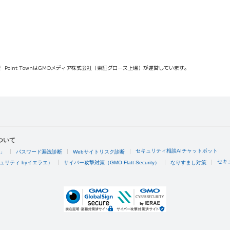
報
Point TownはGMOメディア株式会社（東証グロース上場）が運営しています。
ついて
セキュリティ相談AIチャットボット
4」
パスワード漏洩診断
Webサイトリスク診断
セキ
ュリティ byイエラエ）
サイバー攻撃対策（GMO Flatt Security）
なりすまし対策