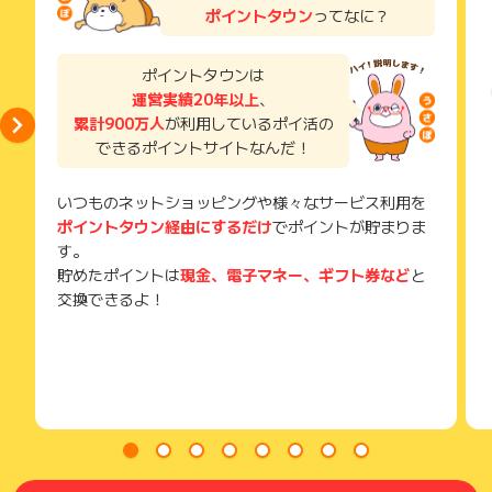
い。
ポイントタウン
ってなに？
獲得待ち・獲得失敗の状態でお問い合わせされる際に、該当の
メールを送っていただく場合がございます。
そのため、紛失・破棄された場合は対応いたしかねますので、
ポイントタウンは
ご注意ください。
運営実績20年以上
、
累計900万人
が利用しているポイ活の
(※) SafariやChromeなどwebサイトを表示するアプリのこと
できるポイントサイトなんだ！
いつものネットショッピングや様々なサービス利用を
ポイントタウン経由にするだけ
でポイントが貯まりま
す。
貯めたポイントは
現金、電子マネー、ギフト券など
と
交換できるよ！