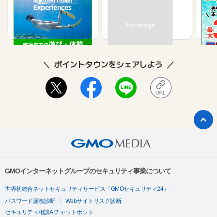
楽天トラベル観光体験
高速バスドットコム
【ネ
買取
2.5%
1.3%
ポイントタウンをシェアしよう
GMOインターネットグループのセキュリティ事業について
世界初総合ネットセキュリティサービス「GMOセキュリティ24」
パスワード漏洩診断
Webサイトリスク診断
セキュリティ相談AIチャットボット