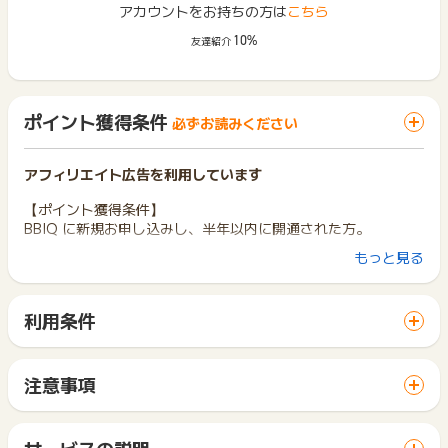
アカウントをお持ちの方は
こちら
10%
友達紹介
ポイント獲得条件
必ずお読みください
アフィリエイト広告を利用しています
【ポイント獲得条件】
BBIQ に新規お申し込みし、半年以内に開通された方。
もっと見る
【ポイント獲得対象外条件】
不正、虚偽、いたずら、登録不備、キャンセル、該当サイト以
外からの申し込み、同一IPからの申し込み
利用条件
※ポイントに関するお問い合わせは、
ポイントタウンのサポート
「 サイトへ行ってポイントGET 」ボタンから広告主サイトを
までお問い合わせください。ポイントについて、広告主に直接
訪問し、ご利用ください。
お問い合わせをした場合、ポイント獲得対象外となる場合がご
サイトに移動してからお申し込みやお買い物が完了するまでの
注意事項
ざいます。
間に、同じブラウザ（※）で他のサイトに移動した場合はポイン
ポイントの獲得の対象となるのは、税抜き・送料抜き価格とな
ト獲得ができません。
ります。
「 サイトへ行ってポイントGET 」ボタンを押した時とサービ
一部のサービスにつきましては、1商品につき10円単位の金額
サービスの説明