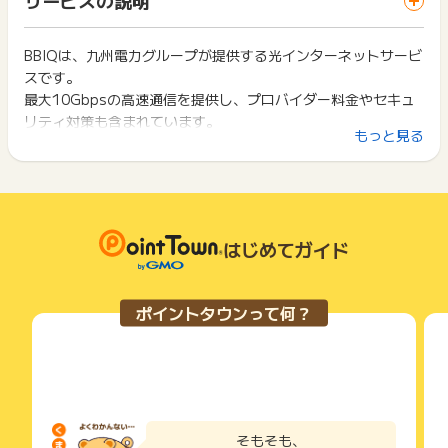
ス・お買い物利用時で、デバイス・ブラウザが異なる場合はポ
は切り捨てとなります。
イント獲得ができません。
ポイント獲得が1ポイント未満のものは切り捨てとなり、ポイ
ント履歴には記載されません。
BBIQは、九州電力グループが提供する光インターネットサービ
2回以上同じお買い物・サービスをご利用される場合は、毎回
原則として広告主側のポイント等を利用して支払われた金額分
スです。
ポイントタウンに戻り、「 サイトへ行ってポイントGET 」ボ
につきましては、ポイントタウンのポイント獲得の対象には含
タンを押してからご利用ください。
最大10Gbpsの高速通信を提供し、プロバイダー料金やセキュ
まれません。
リティ対策も含まれています。
広告主が運営しているサービスの都合もしくは会員様の都合で
下記の事項に該当する場合、広告主側で対象外とみなし、「獲
もっと見る
新規加入者には最大30,000円のキャッシュバックや11ヶ月間
商品の交換や一部でもキャンセルされた場合、ポイントが無効
得無効」となる可能性があります。
になる可能性もございます。
の月額割引など、豊富なキャンペーンが用意されています。
・同一端末や同一世帯で、繰り返し利用不可のサービス・お買
各サービス・お買い物の獲得ポイントや獲得条件、キャンペー
九州エリアで高い顧客満足度を誇り、光電話や光テレビなどの
い物を複数回ご利用された場合
ン期間が予告なしに変更される場合がございますが、ご利用さ
・他のポイントサイトや比較サイト、検索サイトなどを経由し
オプションも充実しています。
れた時点の条件が適用されます。
て一度でも同サービス・お買い物を利用されたことがある場合
条件を達成しているかどうかは各広告主ではなく、代理店が行
はじめてガイド
ご利用前には、Cookieの削除をおこなっていただくことを推奨
っているため、広告主はポイントに関する詳細を把握しており
します。
ません。
そのため、ポイントタウンのポイントに関するお問い合わせを
サービス・お買い物利用時にお電話など2つ以上の申し込み方
ポイントタウンって何？
広告主様に直接行わないようお願いいたします。
法がある場合、必ずサイト上のWEBフォームからお申し込みく
掲載中のプログラムの掲載終了日はあくまで予定となってお
ださい。
り、急遽終了となる場合がございます。
各サービス・お買い物に掲載されている獲得条件を必ずよくお
広告に遷移しない場合は掲載が終了となっておりポイントが獲
読みください。
得できませんので、ご注意くださいませ。
お申し込みやお買い物後、利用したサイトから送られる購入完
了などのメールは、ポイント獲得するまで必ず保管してくださ
そもそも、