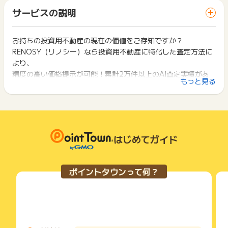
「 サイトへ行ってポイントGET 」ボタンを押した時とサービ
※同一IPからの2回目以降のお申込み
一部のサービスにつきましては、1商品につき10円単位の金額
サービスの説明
ス・お買い物利用時で、デバイス・ブラウザが異なる場合はポ
※その他お申込内容に不備がある場合
は切り捨てとなります。
イント獲得ができません。
ポイント獲得が1ポイント未満のものは切り捨てとなり、ポイ
※ポイントに関するお問い合わせは、
ポイントタウンのサポート
ント履歴には記載されません。
お持ちの投資用不動産の現在の価値をご存知ですか？
2回以上同じお買い物・サービスをご利用される場合は、毎回
までお問い合わせください。ポイントについて、広告主に直接
原則として広告主側のポイント等を利用して支払われた金額分
RENOSY（リノシー）なら投資用不動産に特化した査定方法に
ポイントタウンに戻り、「 サイトへ行ってポイントGET 」ボ
お問い合わせをした場合、ポイント獲得対象外となる場合がご
につきましては、ポイントタウンのポイント獲得の対象には含
タンを押してからご利用ください。
より、
ざいます。
まれません。
精度の高い価格提示が可能！累計2万件以上のAI査定実績があ
広告主が運営しているサービスの都合もしくは会員様の都合で
下記の事項に該当する場合、広告主側で対象外とみなし、「獲
もっと見る
ります。
商品の交換や一部でもキャンセルされた場合、ポイントが無効
得無効」となる可能性があります。
になる可能性もございます。
今なら投資用不動産をAI査定していただいた方に3,000Pプレゼ
・同一端末や同一世帯で、繰り返し利用不可のサービス・お買
各サービス・お買い物の獲得ポイントや獲得条件、キャンペー
ント中！
い物を複数回ご利用された場合
ン期間が予告なしに変更される場合がございますが、ご利用さ
・他のポイントサイトや比較サイト、検索サイトなどを経由し
査定額は毎月更新。全ての機能を無料でご利用いただけます。
れた時点の条件が適用されます。
て一度でも同サービス・お買い物を利用されたことがある場合
条件を達成しているかどうかは各広告主ではなく、代理店が行
はじめてガイド
ご利用前には、Cookieの削除をおこなっていただくことを推奨
っているため、広告主はポイントに関する詳細を把握しており
します。
ません。
そのため、ポイントタウンのポイントに関するお問い合わせを
サービス・お買い物利用時にお電話など2つ以上の申し込み方
ポイントタウンって何？
広告主様に直接行わないようお願いいたします。
法がある場合、必ずサイト上のWEBフォームからお申し込みく
掲載中のプログラムの掲載終了日はあくまで予定となってお
ださい。
り、急遽終了となる場合がございます。
各サービス・お買い物に掲載されている獲得条件を必ずよくお
広告に遷移しない場合は掲載が終了となっておりポイントが獲
読みください。
得できませんので、ご注意くださいませ。
お申し込みやお買い物後、利用したサイトから送られる購入完