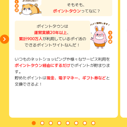
了などのメールは、ポイント獲得するまで必ず保管してくださ
そもそも、
い。
ポイントタウン
ってなに？
獲得待ち・獲得失敗の状態でお問い合わせされる際に、該当の
メールを送っていただく場合がございます。
そのため、紛失・破棄された場合は対応いたしかねますので、
ポイントタウンは
ご注意ください。
運営実績20年以上
、
累計900万人
が利用しているポイ活の
(※) SafariやChromeなどwebサイトを表示するアプリのこと
できるポイントサイトなんだ！
いつものネットショッピングや様々なサービス利用を
ポイントタウン経由にするだけ
でポイントが貯まりま
す。
貯めたポイントは
現金、電子マネー、ギフト券など
と
交換できるよ！