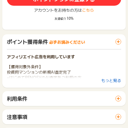
アカウントをお持ちの方は
こちら
10%
友達紹介
ポイント獲得条件
必ずお読みください
アフィリエイト広告を利用しています
【獲得対象外条件】
投資用マンションの新規AI査定完了
※はじめてRENOSYのAI査定をご利用の方
もっと見る
【獲得対象外条件】
※AI査定のマンション登録ができなかった方（一部対象外となる
利用条件
マンションがございます。予めご了承ください。）
「 サイトへ行ってポイントGET 」ボタンから広告主サイトを
※既に登録済みの方、過去にAI査定で登録特典を贈呈された方
訪問し、ご利用ください。
※登録の投資用マンションを所有していないことが判明した場
サイトに移動してからお申し込みやお買い物が完了するまでの
合、又は広告主が判断した場合
注意事項
間に、同じブラウザ（※）で他のサイトに移動した場合はポイン
※不備・不正・虚偽・重複・いたずら・キャンセル
ポイントの獲得の対象となるのは、税抜き・送料抜き価格とな
ト獲得ができません。
※本キャンペーンページ以外からのお申込み
ります。