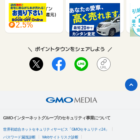
ブックオフオンライン
車買取のチョージン
DO
【宅配買取】(料率還元)
2.5%
18,000
ポイントタウンをシェアしよう
GMOインターネットグループのセキュリティ事業について
世界初総合ネットセキュリティサービス「GMOセキュリティ24」
パスワード漏洩診断
Webサイトリスク診断