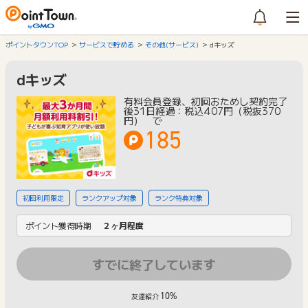
ポイントタウンTOP
サービスで貯める
その他(サービス)
dキッズ
dキッズ
有料会員登録、初回おためし契約完了
後31日経過：税込407円（税抜370
円） で
185
初回利用限定
ランクアップ対象
ランク特典対象
ポイント獲得時期
２ヶ月程度
すでに終了しています
10%
友達紹介