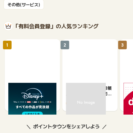
その他(サービス)
「有料会員登録」の人気ランキング
1
2
3
Disney+ (ディズニープ
TSUTAYADISCAS月額
【初
ラス)<月額プラン>
見放題フルプラン（初月
ITI
有料）
ーパ
974
1,650
4
ポイントタウンをシェアしよう