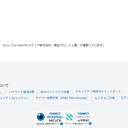
報
Point TownはGMOメディア株式会社（東証グロース上場）が運営しています。
ついて
セキュリティ相談AIチャットボット
4」
パスワード漏洩診断
Webサイトリスク診断
セキ
ュリティ byイエラエ）
サイバー攻撃対策（GMO Flatt Security）
なりすまし対策