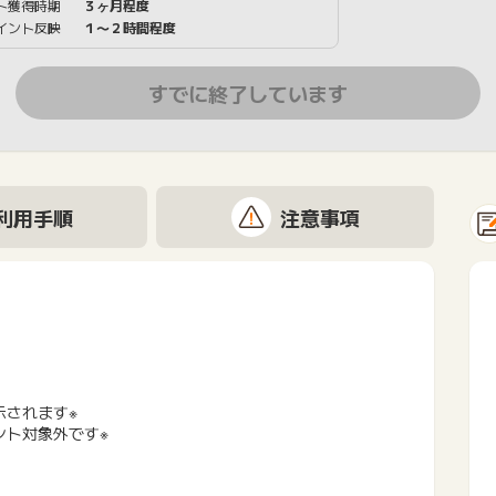
ト獲得時期
３ヶ月程度
イント反映
１〜２時間程度
すでに終了しています
利用手順
注意事項
示されます※
ント対象外です※