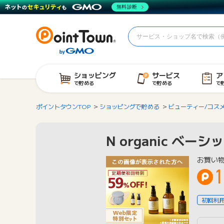
無料診断
ショッピング
サービス
ア
で貯める
で貯める
で
ポイントタウンTOP
ショッピングで貯める
ビューティー/コス
N organic ベー
お買い
1
初回利