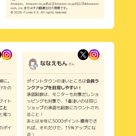
Amazon、Amazon.co.jpおよびAmazon.co.jpのロゴはAmazon.
com, inc.またはその関連会社の商標です。
© 2026 iTunes K.K. All rights reserved.
ななえもん
さん
婦に。
ポイントタウンの凄いところは
会員ラ
けたの
ンクアップを目指しやすい！
承認回数は、モニターも対象だしショ
サイト
ッピングも対象で、1番凄いのは同じ
こと
ショップの承認も回数にカウントされ
と知っ
ること！
あとは半年に5000ポイント獲得でき
のポイ
れば、それだけで、15%アップにな
る！