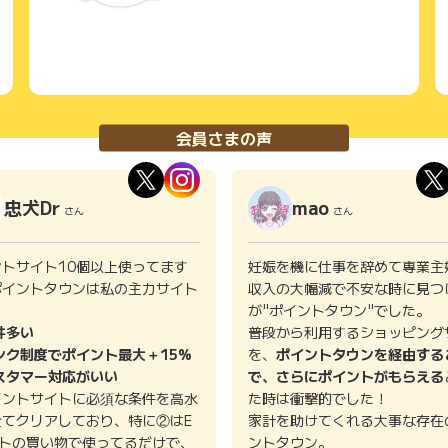
会員さまの声
忠犬Dr
mao
さん
さん
ントサイト10個以上使ってます
妊娠を機に仕事を辞めて専業主
ポイントタウンは私の主力サイト
収入の大幅減で不安な時に見つ
。
が"ポイントタウン"でした。
件多い
普段から利用するショッピング
ンク制度でポイント最大＋15%
を、
ポイントタウンを経由する
スタマー対応がいい
で、さらにポイントがもらえる
イントサイトに必須な条件を高水
た時は衝撃的でした！
全てクリアしており、特に②はE
家計を助けてくれる大事な存在
イトの買い物で使ってるだけで、
ントタウン。