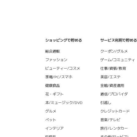
ショッピングで貯める
サービス利用で貯める
総合通販
クーポン/グルメ
ファッション
ゲーム/コミュニティ
ビューティー/コスメ
仕事/資格/教育
家電/PC/スマホ
美容/エステ
健康食品
金融/資産運用
花・ギフト
通信/プロバイダ
本/ミュージック/DVD
引越し
グルメ
クレジットカード
ペット
音楽/テレビ
インテリア
旅行/レンタカー
日用品
その他(サービス)