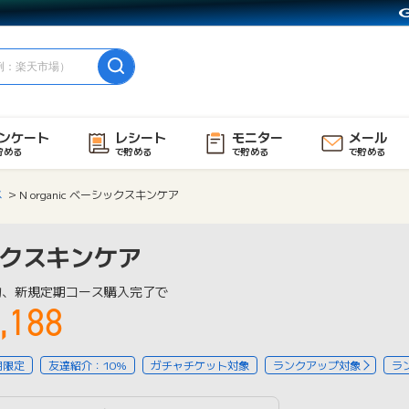
ンケート
レシート
モニター
メール
貯める
で貯める
で貯める
で貯める
メ
N organic ベーシックスキンケア
シックスキンケア
物、新規定期コース購入完了で
,188
用限定
友達紹介：10%
ガチャチケット対象
ランクアップ対象
ラ