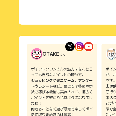
OTAKE
さん
ポイントタウンさんの魅力はなんと言
ポイ
っても豊富なポイントの貯め方。
が、
ショッピングやミニゲーム、アンケー
です
トやレシート
など。最近では移動や歩
① 案
数で稼げる機能も実装されて、幅広く
② ラ
ポイントを貯められるようになりまし
③ カ
たね！
とポ
飽きることなく遊び感覚で楽しくポイ
準で
活に取り組めるのは最高！
Cサ