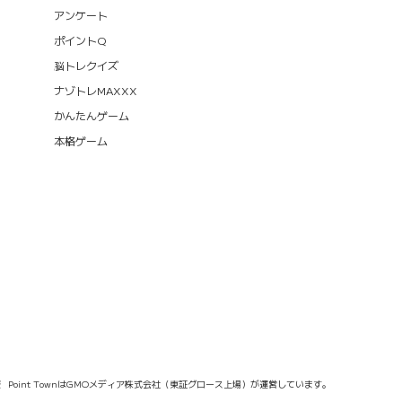
アンケート
ポイントQ
脳トレクイズ
ナゾトレMAXXX
かんたんゲーム
本格ゲーム
報
Point TownはGMOメディア株式会社（東証グロース上場）が運営しています。