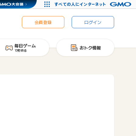
会員登録
ログイン
毎日ゲーム
おトク情報
で貯める
）