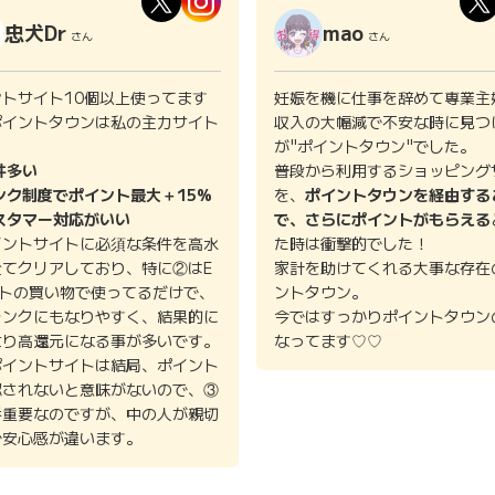
忠犬Dr
mao
さん
さん
ントサイト10個以上使ってます
妊娠を機に仕事を辞めて専業主
ポイントタウンは私の主力サイト
収入の大幅減で不安な時に見つ
。
が"ポイントタウン"でした。
件多い
普段から利用するショッピング
ンク制度でポイント最大＋15%
を、
ポイントタウンを経由する
スタマー対応がいい
で、さらにポイントがもらえる
イントサイトに必須な条件を高水
た時は衝撃的でした！
全てクリアしており、特に②はE
家計を助けてくれる大事な存在
イトの買い物で使ってるだけで、
ントタウン。
ランクにもなりやすく、結果的に
今ではすっかりポイントタウン
より高還元になる事が多いです。
なってます♡♡
ポイントサイトは結局、ポイント
認されないと意味がないので、③
番重要なのですが、中の人が親切
で安心感が違います。