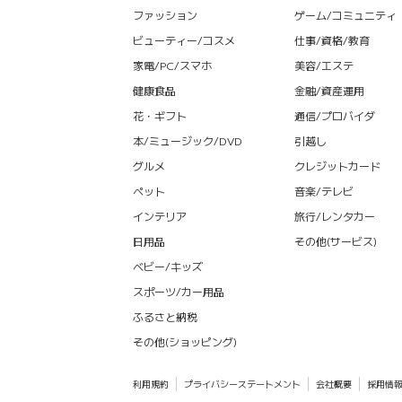
ファッション
ゲーム/コミュニティ
ビューティー/コスメ
仕事/資格/教育
家電/PC/スマホ
美容/エステ
健康食品
金融/資産運用
花・ギフト
通信/プロバイダ
本/ミュージック/DVD
引越し
グルメ
クレジットカード
ペット
音楽/テレビ
インテリア
旅行/レンタカー
日用品
その他(サービス)
ベビー/キッズ
スポーツ/カー用品
ふるさと納税
その他(ショッピング)
利用規約
プライバシーステートメント
会社概要
採用情