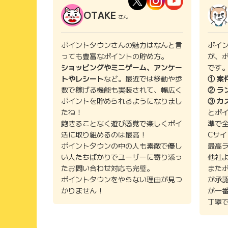
OTAKE
さん
ポイントタウンさんの魅力はなんと言
ポイ
っても豊富なポイントの貯め方。
が、
ショッピングやミニゲーム、アンケー
です
トやレシート
など。最近では移動や歩
① 案
数で稼げる機能も実装されて、幅広く
② ラ
ポイントを貯められるようになりまし
③ カ
たね！
とポ
飽きることなく遊び感覚で楽しくポイ
準で
活に取り組めるのは最高！
Cサ
ポイントタウンの中の人も素敵で優し
最高
い人たちばかりでユーザーに寄り添っ
他社
たお問い合わせ対応も完璧。
また
ポイントタウンをやらない理由が見つ
が承
かりません！
が一
丁寧