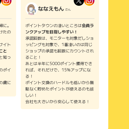
ななえもん
さん
婦に。
ポイントタウンの凄いところは
会員ラ
けたの
ンクアップを目指しやすい！
承認回数は、モニターも対象だしショ
サイト
ッピングも対象で、1番凄いのは同じ
こと
ショップの承認も回数にカウントされ
と知っ
ること！
あとは半年に5000ポイント獲得でき
のポイ
れば、それだけで、15%アップにな
る！
の虜に
ポイント交換のハードルも低いから無
駄なく貯めたポイントが使えるのも嬉
しい！
会社も大きいから安心して使える！