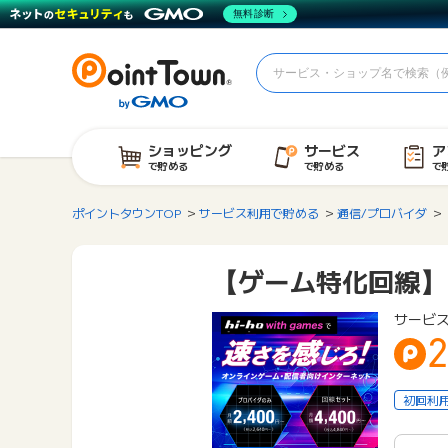
無料診断
ショッピング
サービス
ア
で貯める
で貯める
で
ポイントタウンTOP
サービス利用で貯める
通信/プロバイダ
【ゲーム特化回線】hi
サービ
2
初回利