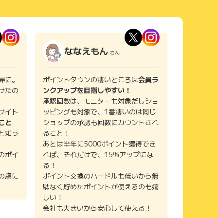
ななえもん
さん
婦に。
ポイントタウンの凄いところは
会員ラ
けたの
ンクアップを目指しやすい！
承認回数は、モニターも対象だしショ
サイト
ッピングも対象で、1番凄いのは同じ
こと
ショップの承認も回数にカウントされ
と知っ
ること！
あとは半年に5000ポイント獲得でき
のポイ
れば、それだけで、15%アップにな
る！
の虜に
ポイント交換のハードルも低いから無
駄なく貯めたポイントが使えるのも嬉
しい！
会社も大きいから安心して使える！