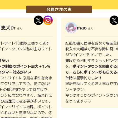
会員さまの声
忠犬Dr
mao
さん
さん
ントサイト10個以上使ってます
妊娠を機に仕事を辞めて専業主
ポイントタウンは私の主力サイト
収入の大幅減で不安な時に見つ
。
が"ポイントタウン"でした。
件多い
普段から利用するショッピング
ンク制度でポイント最大＋15%
を、
ポイントタウンを経由する
スタマー対応がいい
で、さらにポイントがもらえる
イントサイトに必須な条件を高水
た時は衝撃的でした！
全てクリアしており、特に②はE
家計を助けてくれる大事な存在
イトの買い物で使ってるだけで、
ントタウン。
ランクにもなりやすく、結果的に
今ではすっかりポイントタウン
より高還元になる事が多いです。
なってます♡♡
ポイントサイトは結局、ポイント
認されないと意味がないので、③