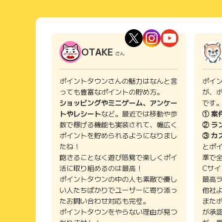
OTAKE
さん
ポイントタウンさんの魅力はなんと言
ポイ
っても豊富なポイントの貯め方。
が、
ショッピングやミニゲーム、アンケー
です
トやレシート
など。最近では移動や歩
① 案
数で稼げる機能も実装されて、幅広く
② ラ
ポイントを貯められるようになりまし
③ カ
たね！
とポ
飽きることなく遊び感覚で楽しくポイ
準で
活に取り組めるのは最高！
Cサ
ポイントタウンの中の人も素敵で優し
最高
い人たちばかりでユーザーに寄り添っ
他社
たお問い合わせ対応も完璧。
また
ポイントタウンをやらない理由が見つ
が承