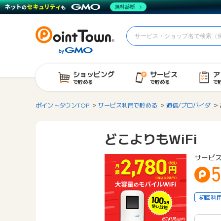
無料診断
ショッピング
サービス
ア
で貯める
で貯める
で
ポイントタウンTOP
サービス利用で貯める
通信/プロバイダ
どこよりもWiFi
サービ
5
初回利