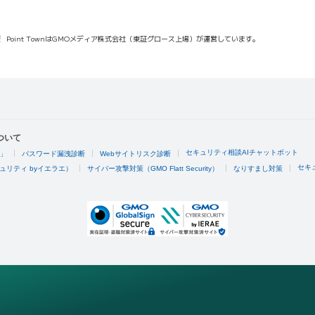
報
Point TownはGMOメディア株式会社（東証グロース上場）が運営しています。
ついて
セキュリティ相談AIチャットボット
4」
パスワード漏洩診断
Webサイトリスク診断
セキ
ュリティ byイエラエ）
サイバー攻撃対策（GMO Flatt Security）
なりすまし対策