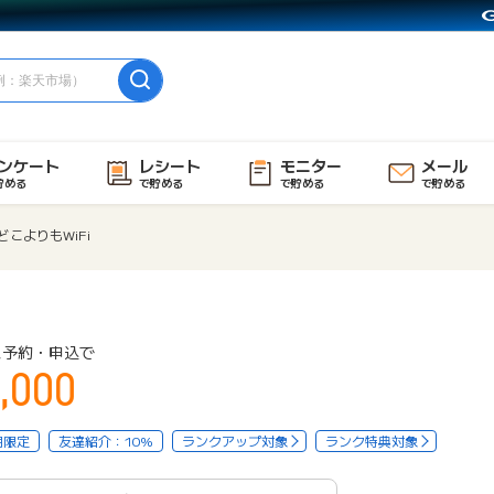
ンケート
レシート
モニター
メール
貯める
で貯める
で貯める
で貯める
どこよりもWiFi
ス予約・申込で
,000
用限定
友達紹介：10%
ランクアップ対象
ランク特典対象