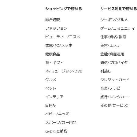
ショッピングで貯める
サービス利用で貯める
総合通販
クーポン/グルメ
ファッション
ゲーム/コミュニティ
ビューティー/コスメ
仕事/資格/教育
家電/PC/スマホ
美容/エステ
健康食品
金融/資産運用
花・ギフト
通信/プロバイダ
本/ミュージック/DVD
引越し
グルメ
クレジットカード
ペット
音楽/テレビ
インテリア
旅行/レンタカー
日用品
その他(サービス)
ベビー/キッズ
スポーツ/カー用品
ふるさと納税