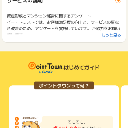
ス・お買い物利用時で、デバイス・ブラウザが異なる場合はポ
・WEBアンケート回答後、本人確認のお電話にお答えいただけ
は切り捨てとなります。
イント獲得ができません。
た方
ポイント獲得が1ポイント未満のものは切り捨てとなり、ポイ
・日商エステムグループ（イー・トラスト、日商エステム、東
ント履歴には記載されません。
資産形成とマンション経営に関するアンケート
2回以上同じお買い物・サービスをご利用される場合は、毎回
京日商エステム）へ、初めてのお申込で、資料請求や面談経験
原則として広告主側のポイント等を利用して支払われた金額分
イー・トラストでは、お客様満足度の向上と、サービスの更な
ポイントタウンに戻り、「 サイトへ行ってポイントGET 」ボ
がない方（一人一回、一世帯一回）
につきましては、ポイントタウンのポイント獲得の対象には含
タンを押してからご利用ください。
る改善のため、アンケートを実施しています。 ご協力をお願い
・昨年の個人年収が500万円以上の方
まれません。
致します。
もっと見る
・満28歳以上の方
広告主が運営しているサービスの都合もしくは会員様の都合で
下記の事項に該当する場合、広告主側で対象外とみなし、「獲
・資本金 5,000万円以上会社の正社員
商品の交換や一部でもキャンセルされた場合、ポイントが無効
得無効」となる可能性があります。
・お申込フォームに必要情報をすべて虚偽なくご入力いただけ
になる可能性もございます。
・同一端末や同一世帯で、繰り返し利用不可のサービス・お買
た方）
各サービス・お買い物の獲得ポイントや獲得条件、キャンペー
い物を複数回ご利用された場合
ン期間が予告なしに変更される場合がございますが、ご利用さ
・他のポイントサイトや比較サイト、検索サイトなどを経由し
【ポイント獲得対象外条件】
れた時点の条件が適用されます。
て一度でも同サービス・お買い物を利用されたことがある場合
はじめてガイド
・アンケート回答後に、内容確認のお電話をさせていただきま
条件を達成しているかどうかは各広告主ではなく、代理店が行
ご利用前には、Cookieの削除をおこなっていただくことを推奨
す。その際に、ご登録者様以外の方がお出になった場合や電話
っているため、広告主はポイントに関する詳細を把握しており
します。
番号が未使用の場合、期間内にお電話がつながらない場合は却
ません。
下となります。
ポイントタウンって何？
そのため、ポイントタウンのポイントに関するお問い合わせを
サービス・お買い物利用時にお電話など2つ以上の申し込み方
・本キャンペーンページ以外からのお問い合わせ
広告主様に直接行わないようお願いいたします。
法がある場合、必ずサイト上のWEBフォームからお申し込みく
・スポンサーに正常な申込ではないと判断された方
掲載中のプログラムの掲載終了日はあくまで予定となってお
ださい。
・いたずら・不正・不備・虚偽・重複・キャンセル等が確認さ
り、急遽終了となる場合がございます。
各サービス・お買い物に掲載されている獲得条件を必ずよくお
れた方
広告に遷移しない場合は掲載が終了となっておりポイントが獲
読みください。
・自営・アルバイト・パート・派遣・学生・無職・同業他社の
得できませんので、ご注意くださいませ。
方
お申し込みやお買い物後、利用したサイトから送られる購入完
そもそも、
・ポイントに関する発言が一回でもあるなど、ポイント目当て
了などのメールは、ポイント獲得するまで必ず保管してくださ
と判断した場合