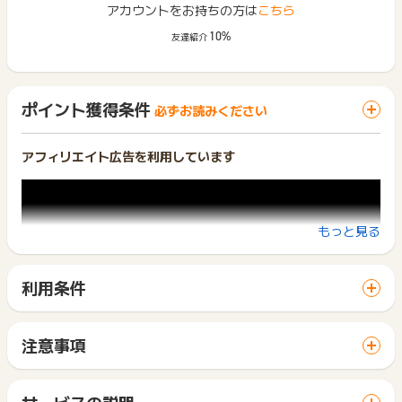
アカウントをお持ちの方は
こちら
10%
友達紹介
ポイント獲得条件
必ずお読みください
アフィリエイト広告を利用しています
もっと見る
利用条件
「 サイトへ行ってポイントGET 」ボタンから広告主サイトを
訪問し、ご利用ください。
※Youtube経由でのお申し込みは対象外となりますので、ご注
サイトに移動してからお申し込みやお買い物が完了するまでの
注意事項
意ください。
間に、同じブラウザ（※）で他のサイトに移動した場合はポイン
ポイントの獲得の対象となるのは、税抜き・送料抜き価格とな
ト獲得ができません。
【ポイント獲得条件】
ります。
「 サイトへ行ってポイントGET 」ボタンを押した時とサービ
アンケート回答後の電話確認完了
一部のサービスにつきましては、1商品につき10円単位の金額
サービスの説明