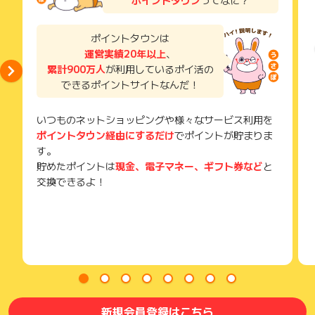
ポイントタウン
ってなに？
い。
獲得待ち・獲得失敗の状態でお問い合わせされる際に、該当の
※ポイントに関するお問い合わせは、
ポイントタウンのサポート
メールを送っていただく場合がございます。
までお問い合わせください。ポイントについて、広告主に直接
ポイントタウンは
そのため、紛失・破棄された場合は対応いたしかねますので、
お問い合わせをした場合、ポイント獲得対象外となる場合がご
運営実績20年以上
、
ご注意ください。
ざいます。
累計900万人
が利用しているポイ活の
(※) SafariやChromeなどwebサイトを表示するアプリのこと
できるポイントサイトなんだ！
いつものネットショッピングや様々なサービス利用を
ポイントタウン経由にするだけ
でポイントが貯まりま
す。
貯めたポイントは
現金、電子マネー、ギフト券など
と
交換できるよ！
新規会員登録はこちら