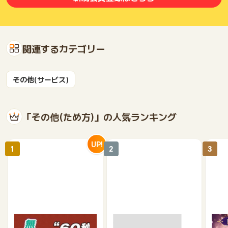
関連するカテゴリー
その他(サービス)
「その他(ため方)」の人気ランキング
UP!
1
2
3
【無料・60秒で終わる】
モニポ LINE会員登録
復縁