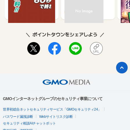
資産形成に関するアンケ
ケー
ート
1,200
64
675
ポイントタウンをシェアしよう
GMOインターネットグループのセキュリティ事業について
世界初総合ネットセキュリティサービス「GMOセキュリティ24」
パスワード漏洩診断
Webサイトリスク診断
セキュリティ相談AIチャットボット