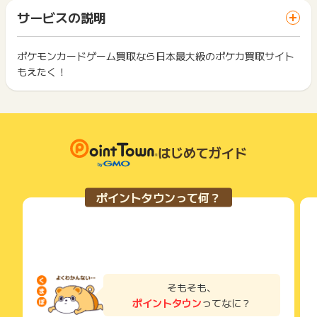
までお問い合わせください。ポイントについて、広告主に直接
「 申込をしてポイントGET 」ボタンを押した時とサービス・
一部のサービスにつきましては、1商品につき10円単位の金額
サービスの説明
お問い合わせをした場合、ポイント獲得対象外となる場合がご
お買い物利用時で、デバイス・ブラウザが異なる場合はポイン
は切り捨てとなります。
ざいます。
ト獲得ができません。
ポイント獲得が1ポイント未満のものは切り捨てとなり、ポイ
ント履歴には記載されません。
ポケモンカードゲーム買取なら日本最大級のポケカ買取サイト
2回以上同じお買い物・サービスをご利用される場合は、毎回
原則として広告主側のポイント等を利用して支払われた金額分
もえたく！
ポイントタウンに戻り、「 申込をしてポイントGET 」ボタン
につきましては、ポイントタウンのポイント獲得の対象には含
もっと見る
を押してからご利用ください。
まれません。
広告主が運営しているサービスの都合もしくは会員様の都合で
下記の事項に該当する場合、広告主側で対象外とみなし、「獲
商品の交換や一部でもキャンセルされた場合、ポイントが無効
得無効」となる可能性があります。
になる可能性もございます。
・同一端末や同一世帯で、繰り返し利用不可のサービス・お買
各サービス・お買い物の獲得ポイントや獲得条件、キャンペー
はじめてガイド
い物を複数回ご利用された場合
ン期間が予告なしに変更される場合がございますが、ご利用さ
・他のポイントサイトや比較サイト、検索サイトなどを経由し
れた時点の条件が適用されます。
て一度でも同サービス・お買い物を利用されたことがある場合
条件を達成しているかどうかは各広告主ではなく、代理店が行
ご利用前には、Cookieの削除をおこなっていただくことを推奨
ポイントタウンって何？
っているため、広告主はポイントに関する詳細を把握しており
します。
ません。
そのため、ポイントタウンのポイントに関するお問い合わせを
サービス・お買い物利用時にお電話など2つ以上の申し込み方
広告主様に直接行わないようお願いいたします。
法がある場合、必ずサイト上のWEBフォームからお申し込みく
掲載中のプログラムの掲載終了日はあくまで予定となってお
ださい。
り、急遽終了となる場合がございます。
各サービス・お買い物に掲載されている獲得条件を必ずよくお
広告に遷移しない場合は掲載が終了となっておりポイントが獲
読みください。
そもそも、
得できませんので、ご注意くださいませ。
ポイントタウン
ってなに？
お申し込みやお買い物後、利用したサイトから送られる購入完