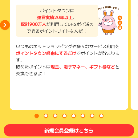
了などのメールは、ポイント獲得するまで必ず保管してくださ
い。
ポイントタウンは
獲得待ち・獲得失敗の状態でお問い合わせされる際に、該当の
運営実績20年以上
、
メールを送っていただく場合がございます。
累計900万人
が利用しているポイ活の
そのため、紛失・破棄された場合は対応いたしかねますので、
できるポイントサイトなんだ！
ご注意ください。
(※) SafariやChromeなどwebサイトを表示するアプリのこと
いつものネットショッピングや様々なサービス利用を
ポイントタウン経由にするだけ
でポイントが貯まりま
す。
貯めたポイントは
現金、電子マネー、ギフト券など
と
交換できるよ！
新規会員登録はこちら