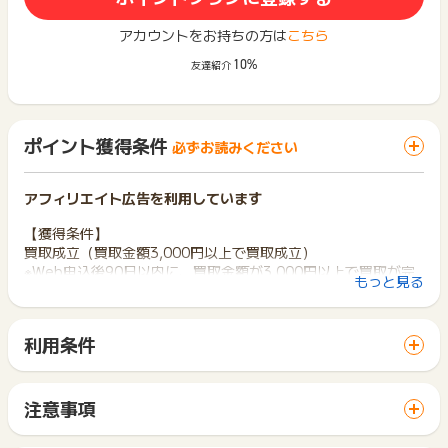
アカウントをお持ちの方は
こちら
10%
友達紹介
ポイント獲得条件
必ずお読みください
アフィリエイト広告を利用しています
【獲得条件】
買取成立（買取金額3,000円以上で買取成立）
※Web申込後90日以内に、買取金額が3,000円以上で買取が完
もっと見る
全に成立した場合
※キャンペーンなどによるボーナス適用前の金額となります
※月5回までは同一ユーザーからの申込も対象です。
利用条件
「 申込をしてポイントGET 」ボタンから広告主サイトを訪問
【獲得対象外条件】
し、ご利用ください。
買取不成立、キャンセル。
サイトに移動してからお申し込みやお買い物が完了するまでの
同一ユーザーからの申込は月5回まで、同月6回目以降の申込
注意事項
間に、同じブラウザ（※）で他のサイトに移動した場合はポイン
ポイントの獲得の対象となるのは、税抜き・送料抜き価格とな
※ポイントに関するお問い合わせは、
ポイントタウンのサポート
ト獲得ができません。
ります。