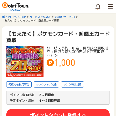
ポイントタウンTOP
サービスで貯める
その他(サービス)
【もえたく】ポケモンカード・遊戯王カード買取
【もえたく】ポケモンカード・遊戯王カード
買取
サービス予約・申込、買取成立買取成
立（買取金額3,000円以上で買取成
立）で
1,000
何度でも利用可能
ランクアップ対象
ランク特典対象
ポイント獲得時期
２ヶ月程度
予定ポイント反映
１〜２時間程度
ポイントタウンに登録する