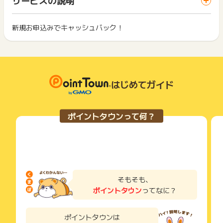
ス・お買い物利用時で、デバイス・ブラウザが異なる場合はポ
い合わせを受け付けることが出来かねます。
は切り捨てとなります。
イント獲得ができません。
※また、獲得予定ポイントに反映されないお問い合わせにつきま
ポイント獲得が1ポイント未満のものは切り捨てとなり、ポイ
してはお申込みから６０日を経過したお問い合わせの受付はい
ント履歴には記載されません。
新規お申込みでキャッシュバック！
2回以上同じお買い物・サービスをご利用される場合は、毎回
たしかねます。
原則として広告主側のポイント等を利用して支払われた金額分
ポイントタウンに戻り、「 サイトへ行ってポイントGET 」ボ
につきましては、ポイントタウンのポイント獲得の対象には含
もっと見る
タンを押してからご利用ください。
※ポイントに関するお問い合わせは、
ポイントタウンのサポート
まれません。
までお問い合わせください。ポイントについて、広告主に直接
広告主が運営しているサービスの都合もしくは会員様の都合で
下記の事項に該当する場合、広告主側で対象外とみなし、「獲
お問い合わせをした場合、ポイント獲得対象外となる場合がご
商品の交換や一部でもキャンセルされた場合、ポイントが無効
得無効」となる可能性があります。
ざいます。
になる可能性もございます。
はじめてガイド
・同一端末や同一世帯で、繰り返し利用不可のサービス・お買
各サービス・お買い物の獲得ポイントや獲得条件、キャンペー
い物を複数回ご利用された場合
ン期間が予告なしに変更される場合がございますが、ご利用さ
・他のポイントサイトや比較サイト、検索サイトなどを経由し
れた時点の条件が適用されます。
て一度でも同サービス・お買い物を利用されたことがある場合
ポイントタウンって何？
条件を達成しているかどうかは各広告主ではなく、代理店が行
ご利用前には、Cookieの削除をおこなっていただくことを推奨
っているため、広告主はポイントに関する詳細を把握しており
します。
ません。
そのため、ポイントタウンのポイントに関するお問い合わせを
サービス・お買い物利用時にお電話など2つ以上の申し込み方
広告主様に直接行わないようお願いいたします。
法がある場合、必ずサイト上のWEBフォームからお申し込みく
掲載中のプログラムの掲載終了日はあくまで予定となってお
ださい。
り、急遽終了となる場合がございます。
各サービス・お買い物に掲載されている獲得条件を必ずよくお
そもそも、
広告に遷移しない場合は掲載が終了となっておりポイントが獲
読みください。
ポイントタウン
ってなに？
得できませんので、ご注意くださいませ。
お申し込みやお買い物後、利用したサイトから送られる購入完
了などのメールは、ポイント獲得するまで必ず保管してくださ
ポイントタウンは