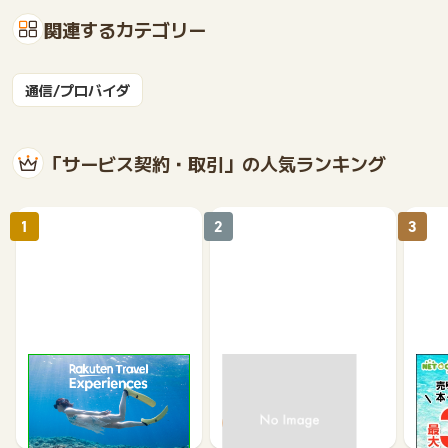
関連するカテゴリー
通信/プロバイダ
「サービス契約・取引」の人気ランキング
1
2
3
楽天トラベル観光体験
高速バスドットコム
【ネ
買取
2.5%
1.3%