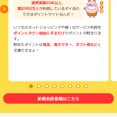
い。
運営実績20年以上
、
獲得待ち・獲得失敗の状態でお問い合わせされる際に、該当の
累計900万人
が利用しているポイ活の
メールを送っていただく場合がございます。
できるポイントサイトなんだ！
そのため、紛失・破棄された場合は対応いたしかねますので、
ご注意ください。
いつものネットショッピングや様々なサービス利用を
(※) SafariやChromeなどwebサイトを表示するアプリのこと
ポイントタウン経由にするだけ
でポイントが貯まりま
す。
貯めたポイントは
現金、電子マネー、ギフト券など
と
交換できるよ！
新規会員登録はこちら