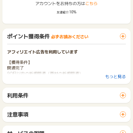
アカウントをお持ちの方は
こちら
10%
友達紹介
ポイント獲得条件
必ずお読みください
アフィリエイト広告を利用しています
【獲得条件】
開通完了
90日以内の新規開通（商材の新規開通）
もっと見る
【獲得対象外条件】
キャンセル・いたずら・重複・虚偽・1世帯2回以上の申込
利用条件
「 サイトへ行ってポイントGET 」ボタンから広告主サイトを
※ポイントに関するお問い合わせは、
ポイントタウンサポート
ま
訪問し、ご利用ください。
でお問い合わせください。
サイトに移動してからお申し込みやお買い物が完了するまでの
ポイントについて、広告主に直接お問い合わせをした場合、ポ
注意事項
間に、同じブラウザ（※）で他のサイトに移動した場合はポイン
イント獲得対象外となる場合がございます。
ポイントの獲得の対象となるのは、税抜き・送料抜き価格とな
ト獲得ができません。
ります。
「 サイトへ行ってポイントGET 」ボタンを押した時とサービ
※お申込みから獲得反映期間＋３０日以上経過している場合お問
一部のサービスにつきましては、1商品につき10円単位の金額
サービスの説明