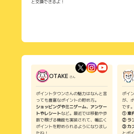
と交換できるよ！
OTAKE
さん
ポイントタウンさんの魅力はなんと言
ポイ
っても豊富なポイントの貯め方。
が、
ショッピングやミニゲーム、アンケー
です
トやレシート
など。最近では移動や歩
① 案
数で稼げる機能も実装されて、幅広く
② ラ
ポイントを貯められるようになりまし
③ カ
たね！
とポ