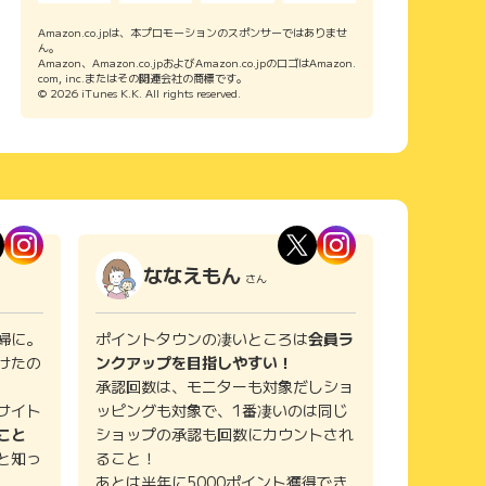
Amazon.co.jpは、本プロモーションのスポンサーではありませ
ん。
Amazon、Amazon.co.jpおよびAmazon.co.jpのロゴはAmazon.
com, inc.またはその関連会社の商標です。
© 2026 iTunes K.K. All rights reserved.
ななえもん
さん
婦に。
ポイントタウンの凄いところは
会員ラ
けたの
ンクアップを目指しやすい！
承認回数は、モニターも対象だしショ
サイト
ッピングも対象で、1番凄いのは同じ
こと
ショップの承認も回数にカウントされ
と知っ
ること！
あとは半年に5000ポイント獲得でき