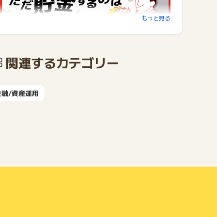
もっと見る
関連するカテゴリー
■実績平均利回り6.01%※2
※2 2025年3月末までの1年間に運用終了した税引前の
ファンド実績値。
金融/資産運用
なお、2025年3月末までの3年間に運用終了したファン
ドの税引前実績平均利回りは5.89％となっておりま
す。
また、将来の運用成果を保証するものではなく、運用中
のファンドや償還が遅延しているファンドは含まれてお
りません。
■ファンドの多様性
その1 海外不動産ファンド・国内不動産ファンド・再生
可能エネルギー事業ファンド等分散投資が可能！
その2 日本円以外に米ドル・豪ドルの資産へ分散して投
資できる！