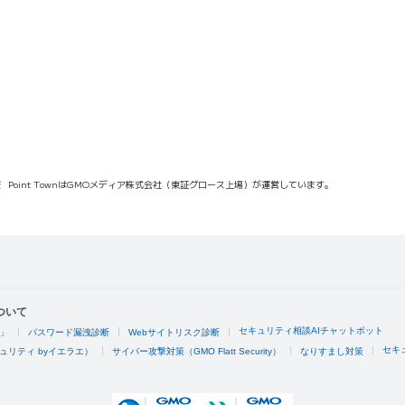
報
Point TownはGMOメディア株式会社（東証グロース上場）が運営しています。
ついて
セキュリティ相談AIチャットボット
4」
パスワード漏洩診断
Webサイトリスク診断
セキ
ュリティ byイエラエ）
サイバー攻撃対策（GMO Flatt Security）
なりすまし対策