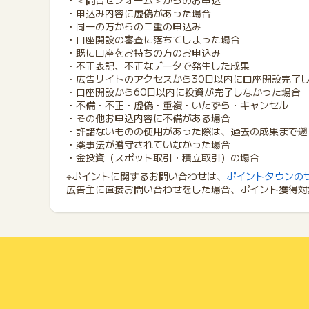
・＜問合せフォーム＞からのお申込
・申込み内容に虚偽があった場合
・同一の方からの二重の申込み
・口座開設の審査に落ちてしまった場合
・既に口座をお持ちの方のお申込み
・不正表記、不正なデータで発生した成果
・広告サイトのアクセスから30日以内に口座開設完了
・口座開設から60日以内に投資が完了しなかった場合
・不備・不正・虚偽・重複・いたずら・キャンセル
・その他お申込内容に不備がある場合
・許諾ないものの使用があった際は、過去の成果まで遡
・薬事法が遵守されていなかった場合
・金投資（スポット取引・積立取引）の場合
※ポイントに関するお問い合わせは、
ポイントタウンの
広告主に直接お問い合わせをした場合、ポイント獲得対