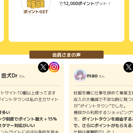
で
12,000ポイント
ゲット！
会員さまの声
忠犬Dr
mao
さん
さん
ントサイト10個以上使ってます
妊娠を機に仕事を辞めて専業主
ポイントタウンは私の主力サイト
収入の大幅減で不安な時に見つ
。
が"ポイントタウン"でした。
件多い
普段から利用するショッピング
ンク制度でポイント最大＋15%
を、
ポイントタウンを経由する
スタマー対応がいい
で、さらにポイントがもらえる
イントサイトに必須な条件を高水
た時は衝撃的でした！