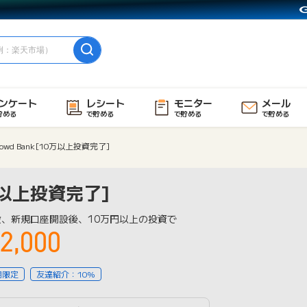
ンケート
レシート
モニター
メール
貯める
で貯める
で貯める
で貯める
rowd Bank[10万以上投資完了]
0万以上投資完了]
設、新規口座開設後、10万円以上の投資で
2,000
用限定
友達紹介：10%