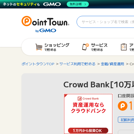
無料診断
ショッピング
サービス
ア
で貯める
で貯める
で
ポイントタウンTOP
サービス利用で貯める
金融/資産運用
C
Crowd Bank[1
口座開
1
初回利