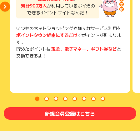
獲得待ち・獲得失敗の状態でお問い合わせされる際に、該当の
累計900万人
が利用しているポイ活の
メールを送っていただく場合がございます。
できるポイントサイトなんだ！
そのため、紛失・破棄された場合は対応いたしかねますので、
ご注意ください。
いつものネットショッピングや様々なサービス利用を
(※) SafariやChromeなどwebサイトを表示するアプリのこと
ポイントタウン経由にするだけ
でポイントが貯まりま
す。
貯めたポイントは
現金、電子マネー、ギフト券など
と
交換できるよ！
新規会員登録はこちら