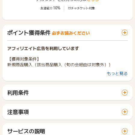
10%
友達紹介
ガチャチケット対象
ポイント獲得条件
必ずお読みください
アフィリエイト広告を利用しています
【獲得対象条件】
新規商品購入（該当商品購入（旬の会経由は対象外））
もっと見る
【獲得対象外条件】
いたずら、重複、キャンセル、旬の会経由の購入
利用条件
【お問い合わせの際の注意事項】
「 ショッピングでポイントGET 」ボタンから広告主サイトを
ポイントタウンへお問い合わせの際には、「氏名・注文番号・
訪問し、ご利用ください。
アドレス・日時」をお知らせください
サイトに移動してからお申し込みやお買い物が完了するまでの
注意事項
※ポイントに関するお問い合わせは、
ポイントタウンのサポート
間に、同じブラウザ（※）で他のサイトに移動した場合はポイン
ポイントの獲得の対象となるのは、税抜き・送料抜き価格とな
までお問い合わせください。ポイントについて、広告主に直接
ト獲得ができません。
ります。
お問い合わせをした場合、ポイント獲得対象外となる場合がご
「 ショッピングでポイントGET 」ボタンを押した時とサービ
一部のサービスにつきましては、1商品につき10円単位の金額
サービスの説明
ざいます。
ス・お買い物利用時で、デバイス・ブラウザが異なる場合はポ
は切り捨てとなります。