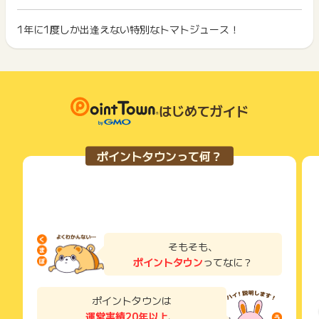
イント獲得ができません。
ポイント獲得が1ポイント未満のものは切り捨てとなり、ポイ
ント履歴には記載されません。
1年に1度しか出逢えない特別なトマトジュース！
2回以上同じお買い物・サービスをご利用される場合は、毎回
原則として広告主側のポイント等を利用して支払われた金額分
ポイントタウンに戻り、「 ショッピングでポイントGET 」ボ
につきましては、ポイントタウンのポイント獲得の対象には含
もっと見る
タンを押してからご利用ください。
まれません。
広告主が運営しているサービスの都合もしくは会員様の都合で
下記の事項に該当する場合、広告主側で対象外とみなし、「獲
商品の交換や一部でもキャンセルされた場合、ポイントが無効
得無効」となる可能性があります。
になる可能性もございます。
はじめてガイド
・同一端末や同一世帯で、繰り返し利用不可のサービス・お買
各サービス・お買い物の獲得ポイントや獲得条件、キャンペー
い物を複数回ご利用された場合
ン期間が予告なしに変更される場合がございますが、ご利用さ
・他のポイントサイトや比較サイト、検索サイトなどを経由し
れた時点の条件が適用されます。
て一度でも同サービス・お買い物を利用されたことがある場合
ポイントタウンって何？
条件を達成しているかどうかは各広告主ではなく、代理店が行
ご利用前には、Cookieの削除をおこなっていただくことを推奨
っているため、広告主はポイントに関する詳細を把握しており
します。
ません。
そのため、ポイントタウンのポイントに関するお問い合わせを
サービス・お買い物利用時にお電話など2つ以上の申し込み方
広告主様に直接行わないようお願いいたします。
法がある場合、必ずサイト上のWEBフォームからお申し込みく
掲載中のプログラムの掲載終了日はあくまで予定となってお
ださい。
り、急遽終了となる場合がございます。
各サービス・お買い物に掲載されている獲得条件を必ずよくお
そもそも、
広告に遷移しない場合は掲載が終了となっておりポイントが獲
読みください。
ポイントタウン
ってなに？
得できませんので、ご注意くださいませ。
お申し込みやお買い物後、利用したサイトから送られる購入完
了などのメールは、ポイント獲得するまで必ず保管してくださ
ポイントタウンは
い。
運営実績20年以上
、