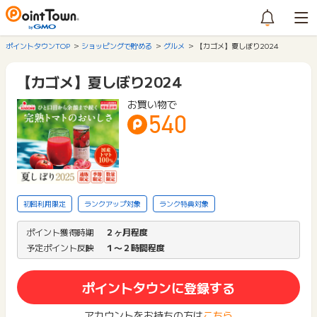
ポイントタウンTOP
ショッピングで貯める
グルメ
【カゴメ】夏しぼり2024
【カゴメ】夏しぼり2024
お買い物で
540
初回利用限定
ランクアップ対象
ランク特典対象
ポイント獲得時期
２ヶ月程度
予定ポイント反映
１〜２時間程度
ポイントタウンに登録する
アカウントをお持ちの方は
こちら