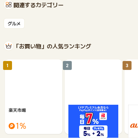
関連するカテゴリー
グルメ
「お買い物」の人気ランキング
1
2
3
楽天市場
Yahoo!ショッピング
au 
（旧：
1%
1%