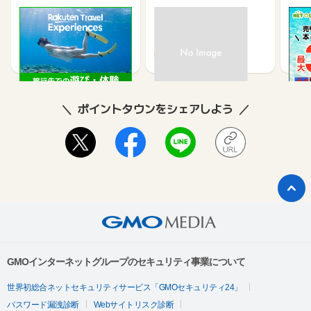
楽天トラベル観光体験
高速バスドットコム
【ネ
買取
2.5%
1.3%
ポイントタウンをシェアしよう
GMOインターネットグループのセキュリティ事業について
世界初総合ネットセキュリティサービス「GMOセキュリティ24」
パスワード漏洩診断
Webサイトリスク診断