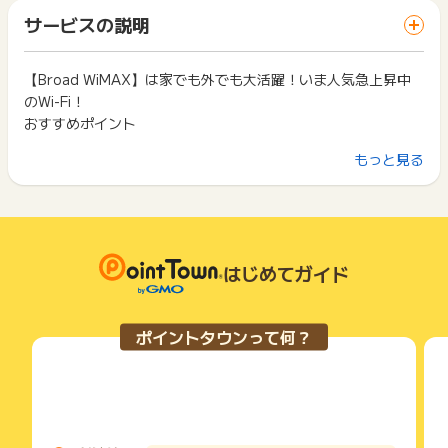
「 サイトへ行ってポイントGET 」ボタンを押した時とサービ
・虚偽記載/いたずら/重複申込/口座やクレカ情報に不備がある
一部のサービスにつきましては、1商品につき10円単位の金額
サービスの説明
ス・お買い物利用時で、デバイス・ブラウザが異なる場合はポ
場合/本人確認が取れないお申込
は切り捨てとなります。
イント獲得ができません。
・当広告主を利用したことがある方
ポイント獲得が1ポイント未満のものは切り捨てとなり、ポイ
・他広告経由での申込 (最終クリックが他広告の場合)
ント履歴には記載されません。
【Broad WiMAX】は家でも外でも大活躍！いま人気急上昇中
2回以上同じお買い物・サービスをご利用される場合は、毎回
・Web申込み後、30日以上経過しても開通に至らない場合（た
原則として広告主側のポイント等を利用して支払われた金額分
のWi-Fi！
ポイントタウンに戻り、「 サイトへ行ってポイントGET 」ボ
だし広告主都合で発送が遅延する場合にはその限りではござい
につきましては、ポイントタウンのポイント獲得の対象には含
タンを押してからご利用ください。
おすすめポイント
ません）
まれません。
・WEB申し込み前にお電話で問い合わせをした場合
広告主が運営しているサービスの都合もしくは会員様の都合で
下記の事項に該当する場合、広告主側で対象外とみなし、「獲
もっと見る
・その他、広告主が不正申込み・正常な申込では無いと判断し
① 工事不要！カンタン接続＆最短当日発送ですぐ使える。
商品の交換や一部でもキャンセルされた場合、ポイントが無効
得無効」となる可能性があります。
た場合
になる可能性もございます。
届いたその日からスグにインターネットが楽しめます。
・同一端末や同一世帯で、繰り返し利用不可のサービス・お買
各サービス・お買い物の獲得ポイントや獲得条件、キャンペー
い物を複数回ご利用された場合
※電話番号の入力間違いが発生しております。お電話番号に入力
ン期間が予告なしに変更される場合がございますが、ご利用さ
・他のポイントサイトや比較サイト、検索サイトなどを経由し
② 月額料金がずーっとおトク！
不備がある場合ポイント対象外となりますので入力の際お間違
れた時点の条件が適用されます。
て一度でも同サービス・お買い物を利用されたことがある場合
初月880円！2ヶ月目以降もずっと 4,785円（税込）。業界
いがないかご注意くださいませ。
条件を達成しているかどうかは各広告主ではなく、代理店が行
はじめてガイド
ご利用前には、Cookieの削除をおこなっていただくことを推奨
最安級の料金プランです。
っているため、広告主はポイントに関する詳細を把握しており
します。
※ポイントに関するお問い合わせは、
ポイントタウンのサポート
ません。
までお問い合わせください。ポイントについて、広告主に直接
③ 端末代は実質無料！
そのため、ポイントタウンのポイントに関するお問い合わせを
サービス・お買い物利用時にお電話など2つ以上の申し込み方
お問い合わせをした場合、ポイント獲得対象外となる場合がご
ポイントタウンって何？
広告主様に直接行わないようお願いいたします。
割引で端末代金が相殺されるから安心。
法がある場合、必ずサイト上のWEBフォームからお申し込みく
ざいます。
掲載中のプログラムの掲載終了日はあくまで予定となってお
ださい。
り、急遽終了となる場合がございます。
各サービス・お買い物に掲載されている獲得条件を必ずよくお
④ 最大下り速度 4.2Gbps！
広告に遷移しない場合は掲載が終了となっておりポイントが獲
読みください。
動画もSNSもストレスなくサクサク快適。
得できませんので、ご注意くださいませ。
お申し込みやお買い物後、利用したサイトから送られる購入完