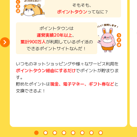
⑤ データ容量は無制限！
了などのメールは、ポイント獲得するまで必ず保管してくださ
そもそも、
い。
月間データ量の制限がないから使い放題。
ポイントタウン
ってなに？
獲得待ち・獲得失敗の状態でお問い合わせされる際に、該当の
メールを送っていただく場合がございます。
⑥ 乗り換えサポート充実！
そのため、紛失・破棄された場合は対応いたしかねますので、
ポイントタウンは
他社からのお乗り換えで最大40,000円キャッシュバック！
ご注意ください。
運営実績20年以上
、
累計900万人
が利用しているポイ活の
(※) SafariやChromeなどwebサイトを表示するアプリのこと
⑦ 安心サポートで長く快適に
できるポイントサイトなんだ！
トラブル時も安心のサポート体制。
いつものネットショッピングや様々なサービス利用を
ポイントタウン経由にするだけ
でポイントが貯まりま
す。
貯めたポイントは
現金、電子マネー、ギフト券など
と
交換できるよ！