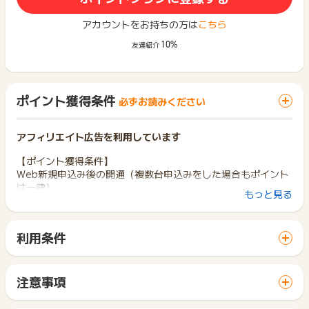
アカウントをお持ちの方は
こちら
10%
友達紹介
ポイント獲得条件
必ずお読みください
アフィリエイト広告を利用しています
【ポイント獲得条件】
Web新規申込み後の開通（複数台申込みをした場合もポイント
は一律）
もっと見る
【ポイント獲得対象外条件】
※下記の場合ポイント獲得対象外となります。
利用条件
・Web新規申込ボタン以外からの申し込み（問い合わせフォー
「 サイトへ行ってポイントGET 」ボタンから広告主サイトを
ム、法人専用窓口等）
訪問し、ご利用ください。
・複数台申込みフォームからの申込み
サイトに移動してからお申し込みやお買い物が完了するまでの
・申込後の端末受け取り拒否、申込後の詳細調査エリア外など
注意事項
間に、同じブラウザ（※）で他のサイトに移動した場合はポイン
によるキャンセル
ポイントの獲得の対象となるのは、税抜き・送料抜き価格とな
ト獲得ができません。
・初期契約解除制度による短期解約
ります。