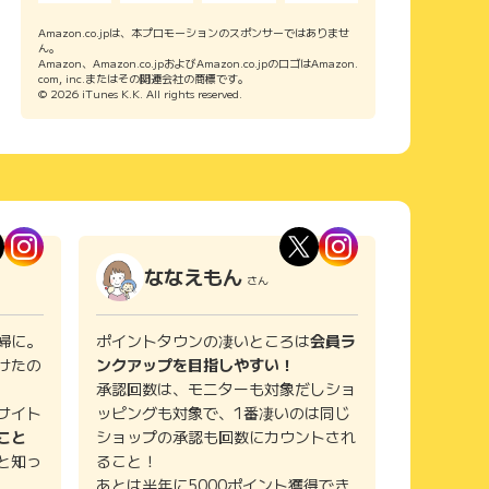
Amazon.co.jpは、本プロモーションのスポンサーではありませ
ん。
Amazon、Amazon.co.jpおよびAmazon.co.jpのロゴはAmazon.
com, inc.またはその関連会社の商標です。
© 2026 iTunes K.K. All rights reserved.
ななえもん
さん
婦に。
ポイントタウンの凄いところは
会員ラ
けたの
ンクアップを目指しやすい！
承認回数は、モニターも対象だしショ
サイト
ッピングも対象で、1番凄いのは同じ
こと
ショップの承認も回数にカウントされ
と知っ
ること！
あとは半年に5000ポイント獲得でき