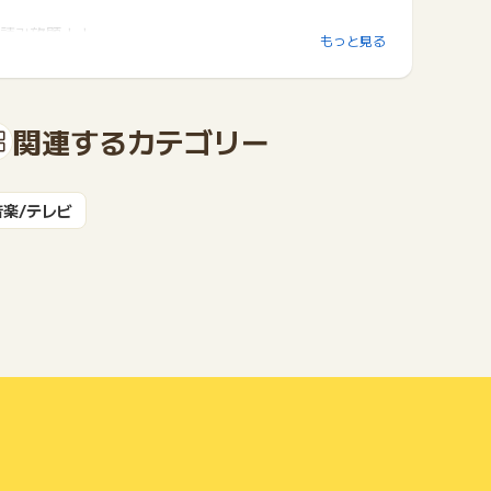
読み放題！！
もっと見る
人気の雑誌180誌が読み放題。マンガもラノベも小説も
充実。
マンガ / ラノベ / 書籍 / 雑誌も豊富にラインアップ。
ファッション、週刊誌、ビジネス、グルメ、趣味、スポ
関連するカテゴリー
ーツ等の
人気170誌が読み放題。
つなぎ放題！！
音楽/テレビ
つなぎ放題 公衆Wi-Fi使い放題。外出先でもデータ容
量を気にせず楽しめる。
ショップ / ホテル / 公共施設 / 観光地 / カフェ等、15
万以上のスポットが利用できます。
これでデータ容量を気にせず動画を思う存分楽しめま
す。
ファミリーアカウントでお得！！
最大4つのアカウントがつくれるから、家族4人の利用
なら1人あたり実質約500円。
しかも、視聴のプライバシーが守られるので安心です。