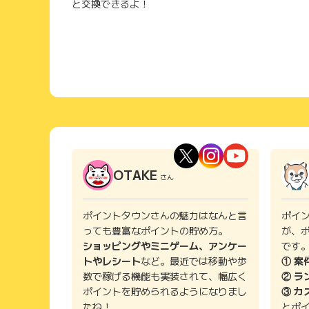
と交換できるよ！
OTAKE
さん
ポイントタウンさんの魅力はなんと言
ポイ
っても豊富なポイントの貯め方。
が、
ショッピングやミニゲーム、アンケー
です
トやレシート
など。最近では移動や歩
① 案
数で稼げる機能も実装されて、幅広く
② ラ
ポイントを貯められるようになりまし
③ カ
たね！
とポ