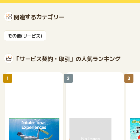
関連するカテゴリー
その他(サービス)
「サービス契約・取引」の人気ランキング
1
2
3
楽天トラベル観光体験
高速バスドットコム
【ネ
買取
2.5%
1.3%