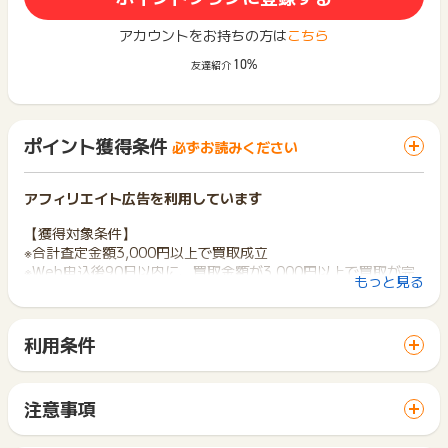
アカウントをお持ちの方は
こちら
10%
友達紹介
ポイント獲得条件
必ずお読みください
アフィリエイト広告を利用しています
【獲得対象条件】
※合計査定金額3,000円以上で買取成立
※Web申込後90日以内に、買取金額が3,000円以上で買取が完
もっと見る
全に成立した場合
※キャンペーンなどによるボーナス適用前の金額となります。
※月5回までポイント獲得対象です。
利用条件
「 サイトへ行ってポイントGET 」ボタンから広告主サイトを
【獲得対象外条件】
訪問し、ご利用ください。
※買取不成立
サイトに移動してからお申し込みやお買い物が完了するまでの
※キャンセル
注意事項
間に、同じブラウザ（※）で他のサイトに移動した場合はポイン
※同一ユーザーからの同月6回目以降の申込、買取が成立しない
ポイントの獲得の対象となるのは、税抜き・送料抜き価格とな
ト獲得ができません。
場合、その他不正・不備・悪戯とみなされた場合はポイント獲
ります。