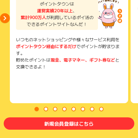
了などのメールは、ポイント獲得するまで必ず保管してくださ
ポイントタウンは
い。
運営実績20年以上
、
獲得待ち・獲得失敗の状態でお問い合わせされる際に、該当の
累計900万人
が利用しているポイ活の
メールを送っていただく場合がございます。
できるポイントサイトなんだ！
そのため、紛失・破棄された場合は対応いたしかねますので、
ご注意ください。
いつものネットショッピングや様々なサービス利用を
(※) SafariやChromeなどwebサイトを表示するアプリのこと
ポイントタウン経由にするだけ
でポイントが貯まりま
す。
貯めたポイントは
現金、電子マネー、ギフト券など
と
交換できるよ！
新規会員登録はこちら