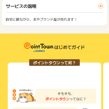
「 サイトへ行ってポイントGET 」ボタンを押した時とサービ
得対象外となります。
一部のサービスにつきましては、1商品につき10円単位の金額
サービスの説明
ス・お買い物利用時で、デバイス・ブラウザが異なる場合はポ
は切り捨てとなります。
※ポイントに関するお問い合わせは、
ポイントタウンのサポート
イント獲得ができません。
ポイント獲得が1ポイント未満のものは切り捨てとなり、ポイ
までお問い合わせください。ポイントについて、広告主に直接
ント履歴には記載されません。
自宅に居ながら、本やブランド品が売れます！
2回以上同じお買い物・サービスをご利用される場合は、毎回
お問い合わせをした場合、ポイント獲得対象外となる場合がご
原則として広告主側のポイント等を利用して支払われた金額分
ポイントタウンに戻り、「 サイトへ行ってポイントGET 」ボ
ざいます。
につきましては、ポイントタウンのポイント獲得の対象には含
もっと見る
タンを押してからご利用ください。
まれません。
広告主が運営しているサービスの都合もしくは会員様の都合で
下記の事項に該当する場合、広告主側で対象外とみなし、「獲
商品の交換や一部でもキャンセルされた場合、ポイントが無効
得無効」となる可能性があります。
になる可能性もございます。
はじめてガイド
・同一端末や同一世帯で、繰り返し利用不可のサービス・お買
各サービス・お買い物の獲得ポイントや獲得条件、キャンペー
い物を複数回ご利用された場合
ン期間が予告なしに変更される場合がございますが、ご利用さ
・他のポイントサイトや比較サイト、検索サイトなどを経由し
れた時点の条件が適用されます。
て一度でも同サービス・お買い物を利用されたことがある場合
ポイントタウンって何？
条件を達成しているかどうかは各広告主ではなく、代理店が行
ご利用前には、Cookieの削除をおこなっていただくことを推奨
っているため、広告主はポイントに関する詳細を把握しており
します。
ません。
そのため、ポイントタウンのポイントに関するお問い合わせを
サービス・お買い物利用時にお電話など2つ以上の申し込み方
広告主様に直接行わないようお願いいたします。
法がある場合、必ずサイト上のWEBフォームからお申し込みく
掲載中のプログラムの掲載終了日はあくまで予定となってお
ださい。
り、急遽終了となる場合がございます。
各サービス・お買い物に掲載されている獲得条件を必ずよくお
そもそも、
広告に遷移しない場合は掲載が終了となっておりポイントが獲
読みください。
ポイントタウン
ってなに？
得できませんので、ご注意くださいませ。
お申し込みやお買い物後、利用したサイトから送られる購入完