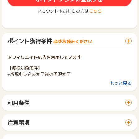
アカウントをお持ちの方は
こちら
ポイント獲得条件
必ずお読みください
アフィリエイト広告を利用しています
【獲得対象条件】
※新規申し込み完了後の開通完了
もっと見る
【獲得対象外条件】
※不正入会、申込キャンセル、他サイトからの最終申込、未納、
申込から60日経過しても開通しなかった場合はポイント対象外
利用条件
となります。
「 サイトへ行ってポイントGET 」ボタンから広告主サイトを
※電話からのお申込みの場合はポイント対象外となります。
訪問し、ご利用ください。
サイトに移動してからお申し込みやお買い物が完了するまでの
※電話番号の入力間違いが発生しております。お電話番号に入力
注意事項
間に、同じブラウザ（※）で他のサイトに移動した場合はポイン
不備がある場合ポイント対象外となりますので入力の際お間違
ポイントの獲得の対象となるのは、税抜き・送料抜き価格とな
ト獲得ができません。
いがないかご注意くださいませ。
ります。
「 サイトへ行ってポイントGET 」ボタンを押した時とサービ