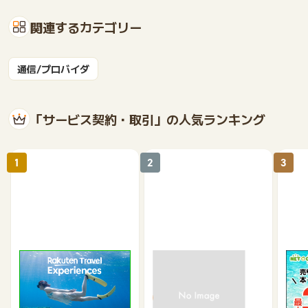
関連するカテゴリー
通信/プロバイダ
「サービス契約・取引」の人気ランキング
1
2
3
楽天トラベル観光体験
高速バスドットコム
【ネ
買取
2.5%
1.3%