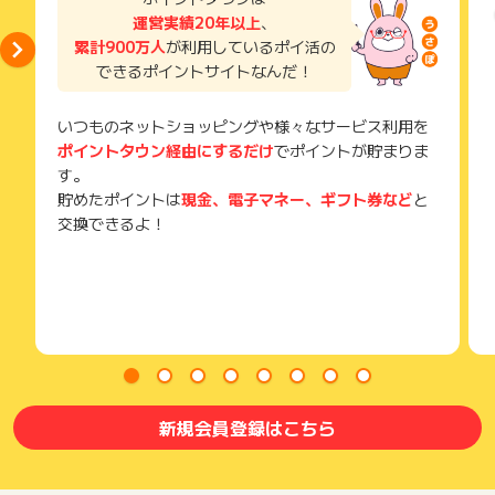
い。
運営実績20年以上
、
獲得待ち・獲得失敗の状態でお問い合わせされる際に、該当の
累計900万人
が利用しているポイ活の
メールを送っていただく場合がございます。
できるポイントサイトなんだ！
そのため、紛失・破棄された場合は対応いたしかねますので、
ご注意ください。
いつものネットショッピングや様々なサービス利用を
(※) SafariやChromeなどwebサイトを表示するアプリのこと
ポイントタウン経由にするだけ
でポイントが貯まりま
す。
貯めたポイントは
現金、電子マネー、ギフト券など
と
交換できるよ！
新規会員登録はこちら