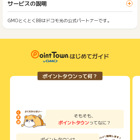
一部のサービスにつきましては、1商品につき10円単位の金額
サービスの説明
※ポイントに関するお問い合わせは、
ポイントタウンのサポート
ス・お買い物利用時で、デバイス・ブラウザが異なる場合はポ
は切り捨てとなります。
までお問い合わせください。ポイントについて、広告主に直接
イント獲得ができません。
ポイント獲得が1ポイント未満のものは切り捨てとなり、ポイ
お問い合わせをした場合、ポイント獲得対象外となる場合がご
ント履歴には記載されません。
GMOとくとくBBはドコモ光の公式パートナーです。
2回以上同じお買い物・サービスをご利用される場合は、毎回
ざいます。
原則として広告主側のポイント等を利用して支払われた金額分
ポイントタウンに戻り、「 サイトへ行ってポイントGET 」ボ
につきましては、ポイントタウンのポイント獲得の対象には含
もっと見る
タンを押してからご利用ください。
まれません。
広告主が運営しているサービスの都合もしくは会員様の都合で
下記の事項に該当する場合、広告主側で対象外とみなし、「獲
商品の交換や一部でもキャンセルされた場合、ポイントが無効
得無効」となる可能性があります。
になる可能性もございます。
はじめてガイド
・同一端末や同一世帯で、繰り返し利用不可のサービス・お買
各サービス・お買い物の獲得ポイントや獲得条件、キャンペー
い物を複数回ご利用された場合
ン期間が予告なしに変更される場合がございますが、ご利用さ
・他のポイントサイトや比較サイト、検索サイトなどを経由し
れた時点の条件が適用されます。
て一度でも同サービス・お買い物を利用されたことがある場合
ポイントタウンって何？
条件を達成しているかどうかは各広告主ではなく、代理店が行
ご利用前には、Cookieの削除をおこなっていただくことを推奨
っているため、広告主はポイントに関する詳細を把握しており
します。
ません。
そのため、ポイントタウンのポイントに関するお問い合わせを
サービス・お買い物利用時にお電話など2つ以上の申し込み方
広告主様に直接行わないようお願いいたします。
法がある場合、必ずサイト上のWEBフォームからお申し込みく
掲載中のプログラムの掲載終了日はあくまで予定となってお
ださい。
り、急遽終了となる場合がございます。
各サービス・お買い物に掲載されている獲得条件を必ずよくお
そもそも、
広告に遷移しない場合は掲載が終了となっておりポイントが獲
読みください。
ポイントタウン
ってなに？
得できませんので、ご注意くださいませ。
お申し込みやお買い物後、利用したサイトから送られる購入完
了などのメールは、ポイント獲得するまで必ず保管してくださ
ポイントタウンは