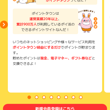
獲得待ち・獲得失敗の状態でお問い合わせされる際に、該当の
５、「SoftBank あんしん乗り換えキャンペーン」もお見逃し
メールを送っていただく場合がございます。
なく
そのため、紛失・破棄された場合は対応いたしかねますので、
ポイントタウンは
ご注意ください。
運営実績20年以上
、
累計900万人
が利用しているポイ活の
(※) SafariやChromeなどwebサイトを表示するアプリのこと
できるポイントサイトなんだ！
いつものネットショッピングや様々なサービス利用を
ポイントタウン経由にするだけ
でポイントが貯まりま
す。
貯めたポイントは
現金、電子マネー、ギフト券など
と
交換できるよ！
新規会員登録はこちら