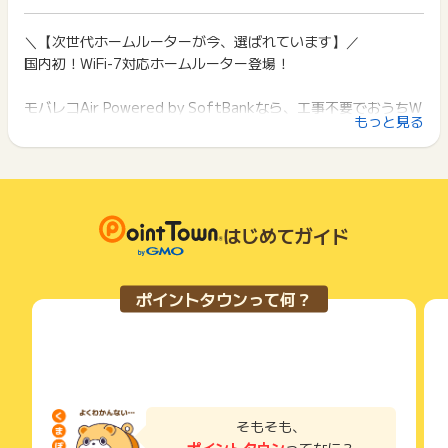
イント獲得ができません。
・発生日から60日以上経過しても開通してない場合
ポイント獲得が1ポイント未満のものは切り捨てとなり、ポイ
・広告サイト内の「ご利用エリアを確認」および「電話で相
ント履歴には記載されません。
＼【次世代ホームルーターが今、選ばれています】／
2回以上同じお買い物・サービスをご利用される場合は、毎回
談」からお問い合わせした場合
原則として広告主側のポイント等を利用して支払われた金額分
国内初！WiFi-7対応ホームルーター登場！
ポイントタウンに戻り、「 サイトへ行ってポイントGET 」ボ
・本キャンペーンページ以外からのお申込み
につきましては、ポイントタウンのポイント獲得の対象には含
タンを押してからご利用ください。
・ソフトバンクAirからの乗り換えの場合
まれません。
モバレコAir Powered by SoftBankなら、工事不要でおうちW
・初期契約解除（8日間キャンセル）を行った場合は対象外
広告主が運営しているサービスの都合もしくは会員様の都合で
下記の事項に該当する場合、広告主側で対象外とみなし、「獲
もっと見る
iFiがすぐに使える！
商品の交換や一部でもキャンセルされた場合、ポイントが無効
得無効」となる可能性があります。
※ポイントに関するお問い合わせは、
ポイントタウンサポート
ま
になる可能性もございます。
これまで20代以上の方々から長くご支持いただいている、信頼
・同一端末や同一世帯で、繰り返し利用不可のサービス・お買
でお問い合わせください。
各サービス・お買い物の獲得ポイントや獲得条件、キャンペー
のWiFiサービス。
い物を複数回ご利用された場合
ポイントについて、広告主に直接お問い合わせをした場合、ポ
ン期間が予告なしに変更される場合がございますが、ご利用さ
・他のポイントサイトや比較サイト、検索サイトなどを経由し
イント獲得対象外となる場合がございます。
れた時点の条件が適用されます。
て一度でも同サービス・お買い物を利用されたことがある場合
✅今なら最大125,000円キャッシュバックのチャンスも！
条件を達成しているかどうかは各広告主ではなく、代理店が行
はじめてガイド
ご利用前には、Cookieの削除をおこなっていただくことを推奨
今なら、超お得なキャンペーン中！
※お申込みから獲得反映期間＋３０日以上経過している場合お問
っているため、広告主はポイントに関する詳細を把握しており
します。
い合わせを受け付けることが出来かねます。
✅初月わずか770円（税込）でスタート！
ません。
※また、獲得予定ポイントに反映されないお問い合わせにつきま
✅ 2〜36ヵ月目も月額4,180円（税込）でずっとおトク！
そのため、ポイントタウンのポイントに関するお問い合わせを
サービス・お買い物利用時にお電話など2つ以上の申し込み方
ポイントタウンって何？
してはお申込みから６０日を経過したお問い合わせの受付はい
広告主様に直接行わないようお願いいたします。
✅ さらに月月割が48ヵ月続くから、長期利用も安心！
法がある場合、必ずサイト上のWEBフォームからお申し込みく
たしかねます。
掲載中のプログラムの掲載終了日はあくまで予定となってお
ださい。
あらかじめご了承ください。
り、急遽終了となる場合がございます。
各サービス・お買い物に掲載されている獲得条件を必ずよくお
モバレコAirが選ばれる5つの理由
広告に遷移しない場合は掲載が終了となっておりポイントが獲
読みください。
１、WiFi 7対応！ 次世代の高速通信に対応。
※ポイントに関するお問い合わせは、
ポイントタウンのサポート
得できませんので、ご注意くださいませ。
までお問い合わせください。ポイントについて、広告主に直接
２、最大下り2.7Gbps！ 動画もゲームもサクサク。
お申し込みやお買い物後、利用したサイトから送られる購入完
お問い合わせをした場合、ポイント獲得対象外となる場合がご
３、工事不要＆即日開通！ 届いたその日からすぐ使える。
了などのメールは、ポイント獲得するまで必ず保管してくださ
そもそも、
ざいます。
い。
４、SoftBankの信頼性。 全国で支持されている安心品質。
ポイントタウン
ってなに？