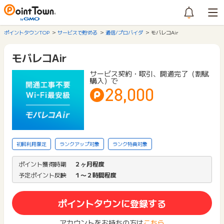
ポイントタウンTOP
サービスで貯める
通信/プロバイダ
モバレコAir
モバレコAir
サービス契約・取引、開通完了（割賦
購入）で
28,000
初回利用限定
ランクアップ対象
ランク特典対象
ポイント獲得時期
２ヶ月程度
予定ポイント反映
１〜２時間程度
ポイントタウンに登録する
アカウントをお持ちの方は
こちら