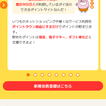
獲得待ち・獲得失敗の状態でお問い合わせされる際に、該当の
累計900万人
が利用しているポイ活の
メールを送っていただく場合がございます。
できるポイントサイトなんだ！
そのため、紛失・破棄された場合は対応いたしかねますので、
ご注意ください。
いつものネットショッピングや様々なサービス利用を
(※) SafariやChromeなどwebサイトを表示するアプリのこと
ポイントタウン経由にするだけ
でポイントが貯まりま
す。
貯めたポイントは
現金、電子マネー、ギフト券など
と
交換できるよ！
新規会員登録はこちら