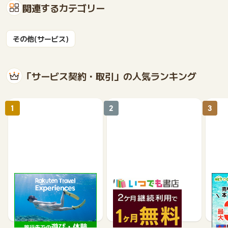
関連するカテゴリー
その他(サービス)
「サービス契約・取引」の人気ランキング
1
2
3
楽天トラベル観光体験
いつでも書店
【ネ
買取
2.5%
990