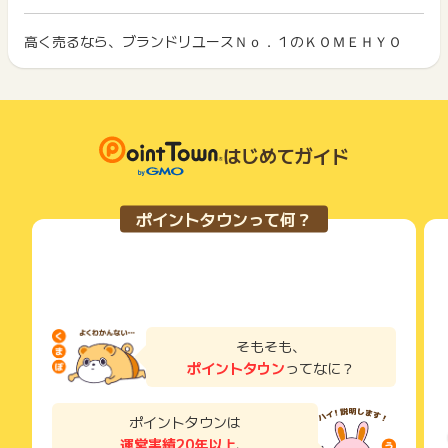
イント獲得ができません。
・＜事前見積もり依頼＞からの申込み
ポイント獲得が1ポイント未満のものは切り捨てとなり、ポイ
・コピー品や買取不可商品
ント履歴には記載されません。
高く売るなら、ブランドリユースＮｏ．１のＫＯＭＥＨＹＯ
2回以上同じお買い物・サービスをご利用される場合は、毎回
・買取不成立
原則として広告主側のポイント等を利用して支払われた金額分
ポイントタウンに戻り、「 サイトへ行ってポイントGET 」ボ
・買取金額8,000円未満の場合
につきましては、ポイントタウンのポイント獲得の対象には含
もっと見る
タンを押してからご利用ください。
※足切り買取金8,000円に関して、買取金額はキャンペーンなら
まれません。
びクーポンを使用する前の金額を基準とします。
広告主が運営しているサービスの都合もしくは会員様の都合で
下記の事項に該当する場合、広告主側で対象外とみなし、「獲
・リスティング違反の場合
商品の交換や一部でもキャンセルされた場合、ポイントが無効
得無効」となる可能性があります。
・LINEで査定・申込書印刷からのお申込み
になる可能性もございます。
はじめてガイド
・同一端末や同一世帯で、繰り返し利用不可のサービス・お買
・同一ユーザーならび同一世帯からの申し込みが場合月6回以
各サービス・お買い物の獲得ポイントや獲得条件、キャンペー
い物を複数回ご利用された場合
上の場合、6回目以降は非承認（2025年6月1日～）
ン期間が予告なしに変更される場合がございますが、ご利用さ
・他のポイントサイトや比較サイト、検索サイトなどを経由し
れた時点の条件が適用されます。
て一度でも同サービス・お買い物を利用されたことがある場合
ポイントタウンって何？
※ポイントに関するお問い合わせは、
ポイントタウンのサポート
条件を達成しているかどうかは各広告主ではなく、代理店が行
ご利用前には、Cookieの削除をおこなっていただくことを推奨
までお問い合わせください。ポイントについて、広告主に直接
っているため、広告主はポイントに関する詳細を把握しており
します。
お問い合わせをした場合、ポイント獲得対象外となる場合がご
ません。
ざいます。
そのため、ポイントタウンのポイントに関するお問い合わせを
サービス・お買い物利用時にお電話など2つ以上の申し込み方
広告主様に直接行わないようお願いいたします。
法がある場合、必ずサイト上のWEBフォームからお申し込みく
掲載中のプログラムの掲載終了日はあくまで予定となってお
ださい。
り、急遽終了となる場合がございます。
各サービス・お買い物に掲載されている獲得条件を必ずよくお
そもそも、
広告に遷移しない場合は掲載が終了となっておりポイントが獲
読みください。
ポイントタウン
ってなに？
得できませんので、ご注意くださいませ。
お申し込みやお買い物後、利用したサイトから送られる購入完
了などのメールは、ポイント獲得するまで必ず保管してくださ
ポイントタウンは
い。
運営実績20年以上
、