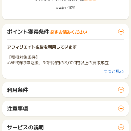
10%
友達紹介
ポイント獲得条件
必ずお読みください
アフィリエイト広告を利用しています
【獲得対象条件】
※WEB買取申込後、90日以内の8,000円以上の買取成立
もっと見る
【広告の使い方】
・WEB買取申込後、90日以内の8,000円以上の買取成立
・同一ユーザーならび同一世帯からの申し込みの場合月5回ま
利用条件
で（2025年6月1日～）
「 サイトへ行ってポイントGET 」ボタンから広告主サイトを
訪問し、ご利用ください。
広告サイトへアクセス→「お申込みはこちら」をクリック→ロ
サイトに移動してからお申し込みやお買い物が完了するまでの
グインまたは新規会員登録→必要事項の入力→入力内容の確認
注意事項
間に、同じブラウザ（※）で他のサイトに移動した場合はポイン
→宅配買取申込み→買取希望商品の発送→査定→査定結果連絡
ポイントの獲得の対象となるのは、税抜き・送料抜き価格とな
ト獲得ができません。
→入金確認→買取成立完了！
ります。
「 サイトへ行ってポイントGET 」ボタンを押した時とサービ
一部のサービスにつきましては、1商品につき10円単位の金額
サービスの説明
ス・お買い物利用時で、デバイス・ブラウザが異なる場合はポ
【獲得対象外条件】
は切り捨てとなります。