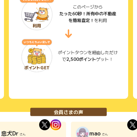
このページから
たった60秒！所有中の不動産
を簡易査定！
を利用
ポイントタウンを経由しただけ
で
2,500ポイント
ゲット！
会員さまの声
忠犬Dr
mao
さん
さん