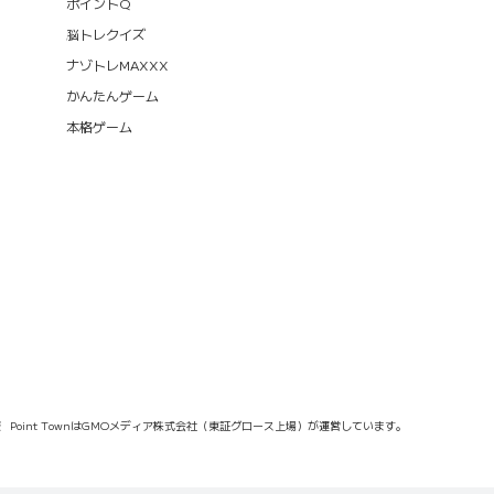
ポイントQ
脳トレクイズ
ナゾトレMAXXX
かんたんゲーム
本格ゲーム
報
Point TownはGMOメディア株式会社（東証グロース上場）が運営しています。