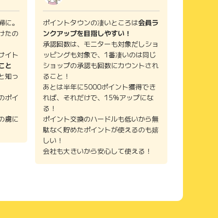
婦に。
ポイントタウンの凄いところは
会員ラ
けたの
ンクアップを目指しやすい！
承認回数は、モニターも対象だしショ
サイト
ッピングも対象で、1番凄いのは同じ
こと
ショップの承認も回数にカウントされ
と知っ
ること！
あとは半年に5000ポイント獲得でき
のポイ
れば、それだけで、15%アップにな
る！
の虜に
ポイント交換のハードルも低いから無
駄なく貯めたポイントが使えるのも嬉
しい！
会社も大きいから安心して使える！