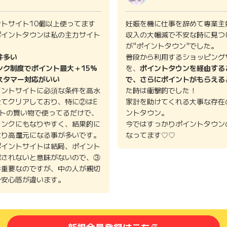
ントサイト10個以上使ってます
妊娠を機に仕事を辞めて専業主
ポイントタウンは私の主力サイト
収入の大幅減で不安な時に見つ
。
が"ポイントタウン"でした。
件多い
普段から利用するショッピング
ンク制度でポイント最大＋15%
を、
ポイントタウンを経由する
スタマー対応がいい
で、さらにポイントがもらえる
イントサイトに必須な条件を高水
た時は衝撃的でした！
全てクリアしており、特に②はE
家計を助けてくれる大事な存在
イトの買い物で使ってるだけで、
ントタウン。
ランクにもなりやすく、結果的に
今ではすっかりポイントタウン
より高還元になる事が多いです。
なってます♡♡
ポイントサイトは結局、ポイント
認されないと意味がないので、③
番重要なのですが、中の人が親切
で安心感が違います。