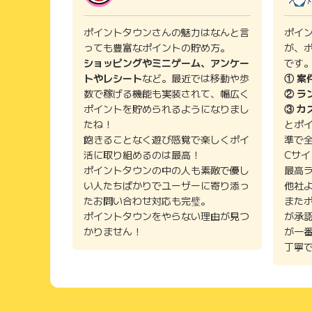
ポイントタウンさんの魅力はなんと言
ポイ
っても豊富なポイントの貯め方。
が、
ショッピングやミニゲーム、アンケー
です
トやレシート
など。最近では移動や歩
① 案
数で稼げる機能も実装されて、幅広く
② ラ
ポイントを貯められるようになりまし
③ カ
たね！
とポ
飽きることなく遊び感覚で楽しくポイ
準で
活に取り組めるのは最高！
Cサ
ポイントタウンの中の人も素敵で優し
最高
い人たちばかりでユーザーに寄り添っ
他社
たお問い合わせ対応も完璧。
また
ポイントタウンをやらない理由が見つ
が承
かりません！
が一
丁寧