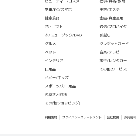
ビューティー/コスメ
仕事/資格/教育
家電/PC/スマホ
美容/エステ
健康食品
金融/資産運用
花・ギフト
通信/プロバイダ
本/ミュージック/DVD
引越し
グルメ
クレジットカード
ペット
音楽/テレビ
インテリア
旅行/レンタカー
日用品
その他(サービス)
ベビー/キッズ
スポーツ/カー用品
ふるさと納税
その他(ショッピング)
利用規約
プライバシーステートメント
会社概要
採用情