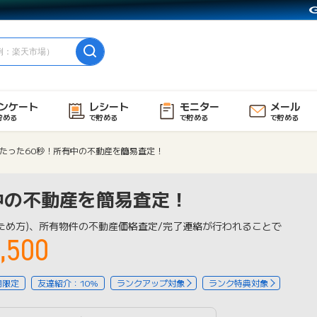
ンケート
レシート
モニター
メール
貯める
で貯める
で貯める
で貯める
たった60秒！所有中の不動産を簡易査定！
中の不動産を簡易査定！
ため方)、所有物件の不動産価格査定/完了連絡が行われることで
,500
用限定
友達紹介：10%
ランクアップ対象
ランク特典対象