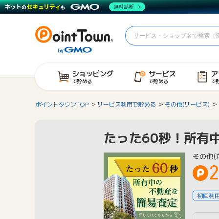
無料診断
ショッピング
サービス
ア
で貯める
で貯める
で
ポイントタウンTOP
サービス利用で貯める
その他(サービス)
たった60秒！所有
その他(
2
初回利