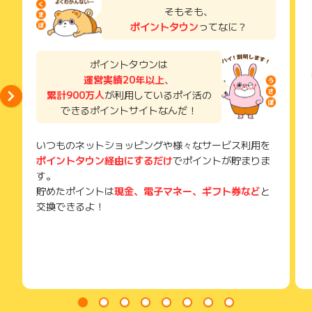
【14】面談中に弊社以外から成約となった場合、謄本などエビ
了などのメールは、ポイント獲得するまで必ず保管してくださ
そもそも、
デンスの提出に応じていただける方
い。
ポイントタウン
ってなに？
(虚偽ではない事の確認のため提出をお願いしております)
獲得待ち・獲得失敗の状態でお問い合わせされる際に、該当の
上記 【1】～【14】 の条件を全て満たしていなくても、ご成
メールを送っていただく場合がございます。
約後、特典を進呈する場合があります。
そのため、紛失・破棄された場合は対応いたしかねますので、
ポイントタウンは
なお、この場合、付与決定までは「付与保留」の取り扱いとさ
ご注意ください。
運営実績20年以上
、
せていただきますので、ご了承ください。
（例1） 現金で投資用不動産をご購入いただけた方
累計900万人
が利用しているポイ活の
(※) SafariやChromeなどwebサイトを表示するアプリのこと
（例2）頭金として現金をお支払いいただくことにより、投資
できるポイントサイトなんだ！
用不動産をご購入いただけた方
（例3）年収500万円未満または勤続1年未満でも、当社提携の
いつものネットショッピングや様々なサービス利用を
金融機関から融資を受け、投資用不動産をご購入いただけた方
ポイントタウン経由にするだけ
でポイントが貯まりま
【ポイント獲得対象外条件】
す。
上記獲得条件を満たさない場合
貯めたポイントは
現金、電子マネー、ギフト券など
と
本人以外の面談の場合（いたずら、なりすまし、代理など）
交換できるよ！
※同業他社にお勤めの方
※面談への遅刻・途中退席などされる方
※面談前、面談中、面談後の質問事項にすべてお答えいただけな
かった場合
※ご融資を受けられない疾病をお持ちの場合
正常な申込みでないと判断された場合
※本キャンペーンページ以外からのお申込み
※連絡を取ることができなくなった場合（当社に申告がない連絡