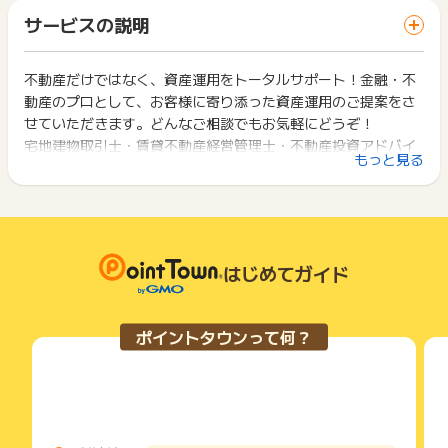
「 サイトへ行ってポイントGET 」ボタンを押した時とサービ
【4】初めてCREAL PBのサービスをご利用される方
一部のサービスにつきましては、1商品につき10円単位の金額
サービスの説明
ス・お買い物利用時で、デバイス・ブラウザが異なる場合はポ
【5】過去に「クリアルパートナーズ（旧社名ブリッジ・シ
は切り捨てとなります。
イント獲得ができません。
ー・エステート）」のサービス（個別面談・セミナー・資料請
ポイント獲得が1ポイント未満のものは切り捨てとなり、ポイ
求）を受けたことがない方(1世帯1回まで)
ント履歴には記載されません。
不動産だけではなく、資産運用をトータルサポート！金融・不
2回以上同じお買い物・サービスをご利用される場合は、毎回
【6】面談申込後1週間以内に面談日程が確定し、30日以内にご
原則として広告主側のポイント等を利用して支払われた金額分
動産のプロとして、お客様に寄り添った資産運用のご提案をさ
ポイントタウンに戻り、「 サイトへ行ってポイントGET 」ボ
面談を実施いただいた方(電話のみは対象外)
につきましては、ポイントタウンのポイント獲得の対象には含
タンを押してからご利用ください。
せていただきます。どんなご相談でもお気軽にどうぞ！
【7】昨年度の年収が500万円以上の方
まれません。
宅地建物取引士・賃貸不動産経営管理士・不動産投資アドバイ
【8】本人確認と年収の証明をするため、顔写真付きの身分証
広告主が運営しているサービスの都合もしくは会員様の都合で
下記の事項に該当する場合、広告主側で対象外とみなし、「獲
もっと見る
明書、源泉徴収票や確定申告書等の書類提出が可能な方
ザー等の不動産に関する有資格者の他、公認会計士・税理士・
商品の交換や一部でもキャンセルされた場合、ポイントが無効
得無効」となる可能性があります。
【9】社会人歴3年以上で、現在試用期間中ではない方
になる可能性もございます。
ファイナンシャルプランナーなどお金のプロも在籍しておりま
・同一端末や同一世帯で、繰り返し利用不可のサービス・お買
【10】上場企業または上場企業グループの役員・正社員、公務
各サービス・お買い物の獲得ポイントや獲得条件、キャンペー
す。
い物を複数回ご利用された場合
員、弁護士、会計士、税理士、医者として現在お勤めの方
ン期間が予告なしに変更される場合がございますが、ご利用さ
・他のポイントサイトや比較サイト、検索サイトなどを経由し
不動産投資だけではなく、資産形成のトータルプランニングも
【11】当社において、基礎情報（個人情報を含まない年収、勤
れた時点の条件が適用されます。
て一度でも同サービス・お買い物を利用されたことがある場合
可能です。
務先、勤続年数等）から投資用不動産ローンの融資を受けるこ
条件を達成しているかどうかは各広告主ではなく、代理店が行
はじめてガイド
ご利用前には、Cookieの削除をおこなっていただくことを推奨
とができる、と判断できること
っているため、広告主はポイントに関する詳細を把握しており
します。
（本項目の判断基準についての詳細はお答え致しかねますので
ません。
ご了承ください）
そのため、ポイントタウンのポイントに関するお問い合わせを
サービス・お買い物利用時にお電話など2つ以上の申し込み方
ポイントタウンって何？
【12】お申し込み後、事前の内容確認のお電話にご対応いただ
広告主様に直接行わないようお願いいたします。
法がある場合、必ずサイト上のWEBフォームからお申し込みく
ける方
掲載中のプログラムの掲載終了日はあくまで予定となってお
ださい。
（不動産購入が難しいと広告主担当が判断した場合は面談をお
り、急遽終了となる場合がございます。
各サービス・お買い物に掲載されている獲得条件を必ずよくお
断りする場合があります。その場合は獲得対象外となりますの
広告に遷移しない場合は掲載が終了となっておりポイントが獲
読みください。
であらかじめご了承ください。）
得できませんので、ご注意くださいませ。
【13】広告主の提案を全てお話しさせていただけた方
お申し込みやお買い物後、利用したサイトから送られる購入完