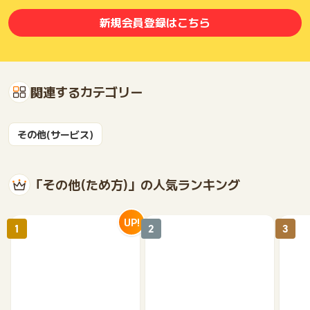
先変更、クリアルPB個人情報削除依頼があった場合、最後の連
絡から1週間以上反応がなかった場合など)
新規会員登録はこちら
※広告主へポイントに関する問い合わせを直接行った場合
※ポイントについて広告主に脅迫のような連絡をした場合
※悪質ななりすましやいたずらは、サイト運営者等に通報する場
合があります
※不備・不正・虚偽・重複（同一IP、同一世帯）・いたずら・キ
関連するカテゴリー
ャンセル・なりすまし・代理
※その他お申込内容に不備がある場合
※現在の不動産市況と乖離のある利回りを要求される場合(利回
その他(サービス)
り3%前後が相場感のエリアで、利回り10%を要求されるなど)
家族構成の変化（例：離婚、出産、家族の介護が必要になっ
た）により、不動産投資の検討が困難になった場合。
お客様自身、または家族の重大な病気や怪我により、不動産投
「その他(ため方)」の人気ランキング
資の検討が困難になった場合。
当社が提携している金融機関で4,000万円以上の投資用不動産
ローンの融資を受けることができない方
UP!
1
2
3
お客様の環境変化(お仕事上、ご家庭事情等)により不動産の検
討を中断される場合
※ご家族やご関係者の反対により不動産投資のご検討が難しくな
った場合
※ご自宅の購入を並行して検討されており、住宅ローン優先で不
動産投資のご判断が難しい場合