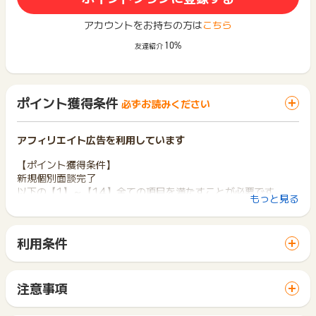
アカウントをお持ちの方は
こちら
10%
友達紹介
ポイント獲得条件
必ずお読みください
アフィリエイト広告を利用しています
【ポイント獲得条件】
新規個別面談完了
以下の【1】～【14】全ての項目を満たすことが必要です。
もっと見る
※お客様に不動産投資に関する決裁権がない場合、不動産投資に
関する決裁権を有する方（配偶者等）が【1】～【14】を満た
すことが必要です。
利用条件
【1】担当者との対面もしくはWEB面談での実施
「 サイトへ行ってポイントGET 」ボタンから広告主サイトを
【2】WEB面談の場合は、マイク・カメラONで参加の上、他の
訪問し、ご利用ください。
作業をせずに面談に応じていただける方
サイトに移動してからお申し込みやお買い物が完了するまでの
（移動しながら、家事をしながらなどは不可）
注意事項
間に、同じブラウザ（※）で他のサイトに移動した場合はポイン
【3】WEB面談ご希望の場合は、PCまたはタブレット端末でご
ポイントの獲得の対象となるのは、税抜き・送料抜き価格とな
ト獲得ができません。
参加いただくこと
ります。