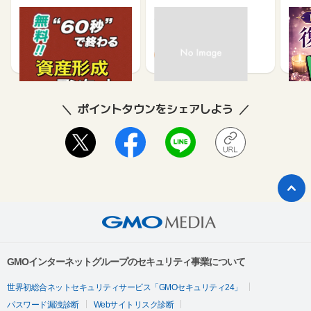
【お問い合わせ必要情報】
【無料・60秒で終わる】
モニポ LINE会員登録
復縁
面談完了日、氏名、メールアドレス、お電話番号
資産形成に関するアンケ
ケー
ート
1,200
64
※ポイントに関するお問い合わせは、
ポイントタウンのサポート
675
までお問い合わせください。ポイントについて、広告主に直接
お問い合わせをした場合、ポイント獲得対象外となる場合がご
ざいます。
ポイントタウンをシェアしよう
GMOインターネットグループのセキュリティ事業について
世界初総合ネットセキュリティサービス「GMOセキュリティ24」
パスワード漏洩診断
Webサイトリスク診断