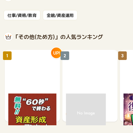
仕事/資格/教育
金融/資産運用
「その他(ため方)」の人気ランキング
UP!
1
2
3
【無料・60秒で終わる】
モニポ LINE会員登録
復縁
資産形成に関するアンケ
ケー
ート
1,200
64
675