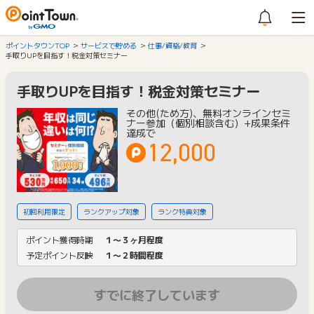
ポイントタウンTOP
サービスで貯める
仕事/資格/教育
手取りUPを目指す！税金対策セミナー
手取りUPを目指す！税金対策セミナー
その他(ため方)、無料オンラインセミ
ナー参加（個別相談含む）+成果条件
達成で
12,000
初回利用限定
ランクアップ対象
ランク特典対象
ポイント獲得時期
１〜３ヶ月程度
予定ポイント反映
１〜２時間程度
すでに終了しています