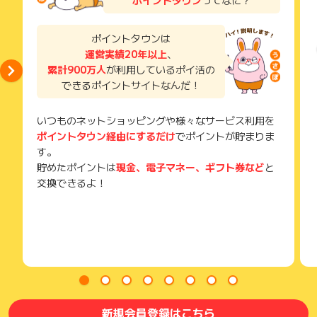
獲得待ち・獲得失敗の状態でお問い合わせされる際に、該当の
メールを送っていただく場合がございます。
そのため、紛失・破棄された場合は対応いたしかねますので、
ポイントタウンは
ご注意ください。
運営実績20年以上
、
累計900万人
が利用しているポイ活の
(※) SafariやChromeなどwebサイトを表示するアプリのこと
できるポイントサイトなんだ！
いつものネットショッピングや様々なサービス利用を
ポイントタウン経由にするだけ
でポイントが貯まりま
す。
貯めたポイントは
現金、電子マネー、ギフト券など
と
交換できるよ！
新規会員登録はこちら