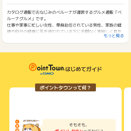
お問い合わせをした場合、ポイント獲得対象外となる場合がご
イント獲得ができません。
ポイント獲得が1ポイント未満のものは切り捨てとなり、ポイ
ざいます。
ント履歴には記載されません。
カタログ通販でおなじみのベルーナが運営するグルメ通販「ベ
2回以上同じお買い物・サービスをご利用される場合は、毎回
原則として広告主側のポイント等を利用して支払われた金額分
ルーナグルメ」です。
ポイントタウンに戻り、「 ショッピングでポイントGET 」ボ
につきましては、ポイントタウンのポイント獲得の対象には含
タンを押してからご利用ください。
仕事や家事に忙しい女性、単身赴任されている男性、家族の健
まれません。
康や自分の健康に気を使われている方に手間なく美味しく食を
広告主が運営しているサービスの都合もしくは会員様の都合で
下記の事項に該当する場合、広告主側で対象外とみなし、「獲
もっと見る
楽しんでいただける様、全国選りすぐりのグルメを豊富に取り
商品の交換や一部でもキャンセルされた場合、ポイントが無効
得無効」となる可能性があります。
になる可能性もございます。
揃えております。
・同一端末や同一世帯で、繰り返し利用不可のサービス・お買
各サービス・お買い物の獲得ポイントや獲得条件、キャンペー
7,560円（税込）以上お買い上げで＜送料無料＞です。
い物を複数回ご利用された場合
ン期間が予告なしに変更される場合がございますが、ご利用さ
・他のポイントサイトや比較サイト、検索サイトなどを経由し
れた時点の条件が適用されます。
て一度でも同サービス・お買い物を利用されたことがある場合
#ベルーナグルメ #ベルーナ #冷凍食品
条件を達成しているかどうかは各広告主ではなく、代理店が行
はじめてガイド
ご利用前には、Cookieの削除をおこなっていただくことを推奨
っているため、広告主はポイントに関する詳細を把握しており
します。
ません。
そのため、ポイントタウンのポイントに関するお問い合わせを
サービス・お買い物利用時にお電話など2つ以上の申し込み方
ポイントタウンって何？
広告主様に直接行わないようお願いいたします。
法がある場合、必ずサイト上のWEBフォームからお申し込みく
掲載中のプログラムの掲載終了日はあくまで予定となってお
ださい。
り、急遽終了となる場合がございます。
各サービス・お買い物に掲載されている獲得条件を必ずよくお
広告に遷移しない場合は掲載が終了となっておりポイントが獲
読みください。
得できませんので、ご注意くださいませ。
お申し込みやお買い物後、利用したサイトから送られる購入完
了などのメールは、ポイント獲得するまで必ず保管してくださ
そもそも、
い。
ポイントタウン
ってなに？