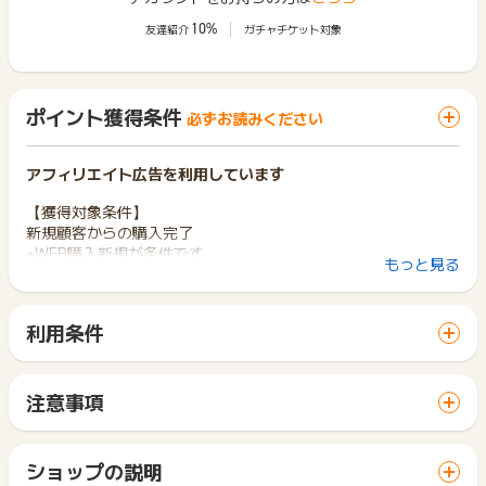
10%
友達紹介
ガチャチケット対象
ポイント獲得条件
必ずお読みください
アフィリエイト広告を利用しています
【獲得対象条件】
新規顧客からの購入完了
※WEB購入新規が条件です
もっと見る
【獲得対象外条件】
WEB購入新規でない場合、既存顧客からの購入の場合、虚偽、
利用条件
入力内容不備、返品、キャンセル、未入金、不正、受取拒否、
「 ショッピングでポイントGET 」ボタンから広告主サイトを
ご注文完了メールの未着、悪戯、ベルーナグルメ公式サイト以
訪問し、ご利用ください。
外の購入、アプリ経由の商品購入
サイトに移動してからお申し込みやお買い物が完了するまでの
他サイトとの重複申込で当サイトが最終クリックからの購入で
注意事項
間に、同じブラウザ（※）で他のサイトに移動した場合はポイン
ない場合
ポイントの獲得の対象となるのは、税抜き・送料抜き価格とな
ト獲得ができません。
ります。
※ポイントに関するお問い合わせは、
ポイントタウンのサポート
「 ショッピングでポイントGET 」ボタンを押した時とサービ
一部のサービスにつきましては、1商品につき10円単位の金額
ショップの説明
までお問い合わせください。ポイントについて、広告主に直接
ス・お買い物利用時で、デバイス・ブラウザが異なる場合はポ
は切り捨てとなります。