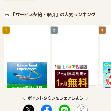
「サービス契約・取引」の人気ランキング
1
2
3
楽天トラベル観光体験
いつでも書店
【ネ
買取
2.5%
990
ポイントタウンをシェアしよう