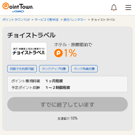
ポイントタウンTOP
サービスで貯める
旅行/レンタカー
チョイストラベル
チョイストラベル
ホテル・旅館宿泊で
1%
何度でも利用可能
ランクアップ対象
ランク特典対象
ポイント獲得時期
１ヶ月程度
予定ポイント反映
１〜２時間程度
すでに終了しています
10%
友達紹介