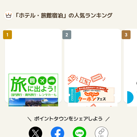
「ホテル・旅館宿泊」の人気ランキング
1
2
3
楽天トラベル
じゃらんnet
《a
テル
1%
1.2%
2
ポイントタウンをシェアしよう