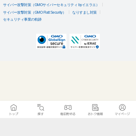
い。
サイバー攻撃対策（GMOサイバーセキュリティ byイエラエ）
・クリック発生から60日以上経過したものは調査不可となりま
サイバー攻撃対策（GMO Flatt Security）
なりすまし対策
す。
セキュリティ事業の軌跡
・成果調査完了までにアプリをアンインストールされた場合は
成果調査対象外となりますのでご了承ください。
・ポイント未付与に関する調査の際は下記が必要になりますの
でご準備ください。
①クリック日時
②広告をクリックしてから成果地点到達まで掛かった日数
③成果到達日時
④新規無料会員登録後の初回利用完了（利用履歴）が確認でき
るキャプチャ
⑤アイカサ ユーザーID
※ポイントに関するお問い合わせは、
ポイントタウンのサポート
までお問い合わせください。ポイントについて、広告主に直接
お問い合わせをした場合、ポイント獲得対象外となる場合がご
ざいます。
トップ
探す
毎日貯める
おトク情報
マイページ