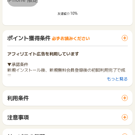
10%
友達紹介
ポイント獲得条件
必ずお読みください
アフィリエイト広告を利用しています
▼承認条件
新規インストール後、新規無料会員登録後の初回利用完了で成
果
もっと見る
※成果到達目安：新規インストール後、30分程度
※広告クリックから（当日を1日目とし）30日以内での達成が条
件となります。
利用条件
※初めて「アイカサ」を利用する方が対象となります。
「 アプリインストールでポイントGET 」ボタンから広告主サ
イトを訪問し、ご利用ください。
▼成果までの流れ
サイトに移動してからお申し込みやお買い物が完了するまでの
1.広告クリック
注意事項
間に、同じブラウザ（※）で他のサイトに移動した場合はポイン
2.インストール後、起動
対象キャリア:docomo au softbank その他
ト獲得ができません。
3.無料登録
「 アプリインストールでポイントGET 」ボタンを押した時と
4.ログイン(LINE,Google,App Store)
ポイントの獲得の対象となるのは、税抜き・送料抜き価格とな