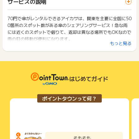
サービスの説明
サービス・お買い物利用時で、デバイス・ブラウザが異なる場
5.決済方法の登録を行う
ります。
合はポイント獲得ができません。
6.アプリ内ホームのタブにて借りる場所の選択
一部のサービスにつきましては、1商品につき10円単位の金額
7.借りるを押す
は切り捨てとなります。
70円で傘がレンタルできるアイカサは、関東を主要に全国に50
2回以上同じお買い物・サービスをご利用される場合は、毎回
8.利用地域の選択
ポイント獲得が1ポイント未満のものは切り捨てとなり、ポイ
0箇所のスポット数がある傘のシェアリングサービス！急な雨
ポイントタウンに戻り、「 アプリインストールでポイントGET
9.QRコードの読み込み
ント履歴には記載されません。
」ボタンを押してからご利用ください。
には近くのスポットで借りて、返却は異なる場所でもOKなので
10.初回利用完了
原則として広告主側のポイント等を利用して支払われた金額分
雨の日の移動が便利になります。
につきましては、ポイントタウンのポイント獲得の対象には含
下記の事項に該当する場合、広告主側で対象外とみなし、「獲
もっと見る
▼却下条件
まれません。
【利用できるエリア】
得無効」となる可能性があります。
・過去にインストール済の場合は、「新規アプリインストー
広告主が運営しているサービスの都合もしくは会員様の都合で
■関東：東京、神奈川、埼玉、茨城
・同一端末や同一世帯で、繰り返し利用不可のサービス・お買
ル」に該当しないためポイント付与対象外になります。
商品の交換や一部でもキャンセルされた場合、ポイントが無効
■中部：愛知
い物を複数回ご利用された場合
※広告クリックから（当日を1日目とし）31日以上経過して到達
になる可能性もございます。
・他のポイントサイトや比較サイト、検索サイトなどを経由し
■関西：大阪、兵庫、奈良
した場合は成果対象外となります。
各サービス・お買い物の獲得ポイントや獲得条件、キャンペー
て一度でも同サービス・お買い物を利用されたことがある場合
■九州：福岡、佐賀
・公共WiFiを使用してインストールした場合。
ン期間が予告なしに変更される場合がございますが、ご利用さ
はじめてガイド
ご利用前には、Cookieの削除をおこなっていただくことを推奨
■中国・四国：岡山
・同じIPアドレスから他の端末でインストールまたは成果地点
れた時点の条件が適用されます。
します。
に到達した場合
条件を達成しているかどうかは各広告主ではなく、代理店が行
・インストール時に回線が不安定な場合
っているため、広告主はポイントに関する詳細を把握しており
サービス・お買い物利用時にお電話など2つ以上の申し込み方
ポイントタウンって何？
・インストール中に他の操作をした場合
ません。
法がある場合、必ずサイト上のWEBフォームからお申し込みく
・広告ブロックを使用している場合
そのため、ポイントタウンのポイントに関するお問い合わせを
ださい。
・オフラインでアプリを使用した場合
広告主様に直接行わないようお願いいたします。
各サービス・お買い物に掲載されている獲得条件を必ずよくお
・エミュレータでご参加された場合
掲載中のプログラムの掲載終了日はあくまで予定となってお
読みください。
・過去に同じアプリをインストールしたことがある場合、また
り、急遽終了となる場合がございます。
は成果地点到達をしたことがある場合
広告に遷移しない場合は掲載が終了となっておりポイントが獲
お申し込みやお買い物後、利用したサイトから送られる購入完
・新しい端末にデータを引き継いで成果条件に到達した場合、
得できませんので、ご注意くださいませ。
了などのメールは、ポイント獲得するまで必ず保管してくださ
そもそも、