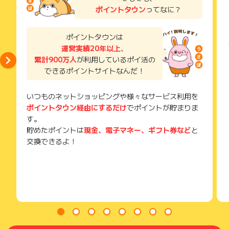
または新しい端末とは別の端末にデータを引き継いで成果条件
い。
ポイントタウン
ってなに？
に到達した場合
獲得待ち・獲得失敗の状態でお問い合わせされる際に、該当の
・不備や不正、虚偽、重複、いたずらの申請を行った場合
メールを送っていただく場合がございます。
・本広告以外からのインストールを行った場合
そのため、紛失・破棄された場合は対応いたしかねますので、
ポイントタウンは
・お問い合わせ時に該当アプリをアンインストールしている場
ご注意ください。
運営実績20年以上
、
合、または成果条件達成までにアプリをアンインストールして
いる場合
累計900万人
が利用しているポイ活の
(※) SafariやChromeなどwebサイトを表示するアプリのこと
・広告主が正常な成果でないと判断した場合
できるポイントサイトなんだ！
・日本国外からのアクセスまたは日本国外のIPアドレスからク
リックした場合
いつものネットショッピングや様々なサービス利用を
・「アプリからのトラッキング要求」を許可しないになってい
ポイントタウン経由にするだけ
でポイントが貯まりま
る場合
す。
▼注意事項
貯めたポイントは
現金、電子マネー、ギフト券など
と
・広告をクリックしてから1時間以内に初回起動が完了しない
交換できるよ！
場合、広告成果とはみなされない場合がございます。
※初回起動が1時間以上かかる場合は、もう一度広告をクリック
してください。
・同じアプリでの広告利用は1人1回までとなります。(OSが異
なっても1回のみ参加可能)
※異なる成果地点で広告参加をされたことがある場合も成果とな
りません。
・過去に同じアプリで広告参加をしたことがある場合は別の端
末で初回インストールをしても成果になりません。