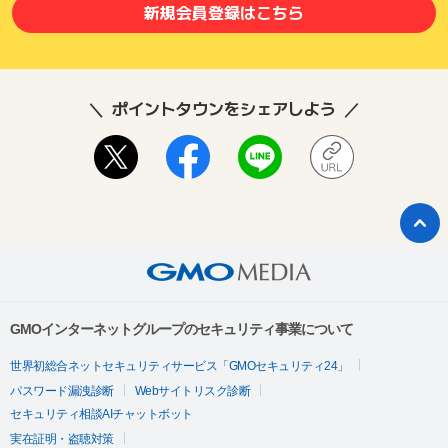
・成果達成後、ポイントの獲得がされるまでに最大24時間かか
新規会員登録はこちら
る場合がございます。
・アプリ内のキャンペーン（イベント）は予告なく変更または
終了する場合がございます。
・端末の「Appからのトラッキング要求を許可」設定がOFFの
場合、ポイントを獲得できない可能性がございます。
ポイントタウンをシェアしよう
・URLを他のユーザーと共有したり、コピーしたURLのご使用
はお控えください。コピーしたURLからのインストールは成果
対象外となります。
・意図的に広告IDを削除またはリセットすると、不正利用とみ
なされる場合がございますので、削除やリセットはお控えくだ
さい。
・アプリ内バグなどのお問合せを頂く際に広告IDをご提供頂く
場合がございます。
※ご提供頂けない場合は調査不可となる恐れがございます。
【配信終了後の成果受付期間】終了日を含め30日間
GMOインターネットグループのセキュリティ事業について
※上記成果受付期間内に成果条件達成をしない場合は後日否認処
理をいたします。
世界初総合ネットセキュリティサービス「GMOセキュリティ24」
▼成果調査に関して
パスワード漏洩診断
Webサイトリスク診断
・成果条件達成後にポイントが未付与の場合、本サイトのお問
セキュリティ相談AIチャットボット
合せフォームよりご連絡ください。
実在証明・盗聴対策
・直接スポンサーサイトへ問い合わせることはお控えくださ