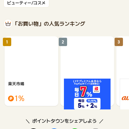
ビューティー/コスメ
「お買い物」の人気ランキング
1
2
3
楽天市場
Yahoo!ショッピング
au 
（旧：
1%
1%
ポイントタウンをシェアしよう