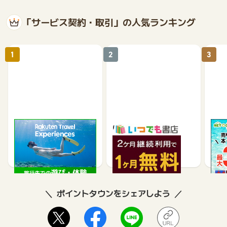
「サービス契約・取引」の人気ランキング
1
2
3
楽天トラベル観光体験
いつでも書店
【ネ
買取
2.5%
990
ポイントタウンをシェアしよう