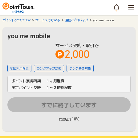
ポイントタウンTOP
サービスで貯める
通信/プロバイダ
you me mobile
you me mobile
サービス契約・取引で
2,000
初回利用限定
ランクアップ対象
ランク特典対象
ポイント獲得時期
１ヶ月程度
予定ポイント反映
１〜２時間程度
すでに終了しています
10%
友達紹介