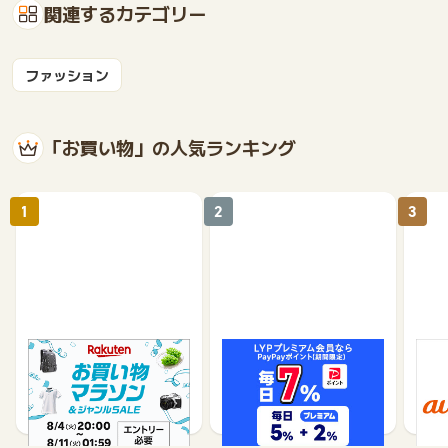
関連するカテゴリー
ファッション
「お買い物」の人気ランキング
1
2
3
楽天市場
Yahoo!ショッピング
au 
（旧：
1%
1%