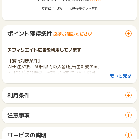
10%
友達紹介
ガチャチケット対象
ポイント獲得条件
必ずお読みください
アフィリエイト広告を利用しています
【獲得対象条件】
WEB注文後、30日以内の入金(広告主新規のみ)
・「つぶより野菜 お試し15本セット」のみ
もっと見る
【獲得対象外条件】
※キャンセル、未入金、その他不正申込みなどの場合
利用条件
※当広告主を利用したことがある方の場合
「 ショッピングでポイントGET 」ボタンから広告主サイトを
※同一ユーザーの二回目以降の申込の場合
訪問し、ご利用ください。
※商品の受け取り拒否をされた場合
サイトに移動してからお申し込みやお買い物が完了するまでの
※商品の受け取りが未確認の場合
注意事項
間に、同じブラウザ（※）で他のサイトに移動した場合はポイン
※商品交換、転売目的での購入の場合
ポイントの獲得の対象となるのは、税抜き・送料抜き価格とな
ト獲得ができません。
ります。
※ポイントに関するお問い合わせは、
ポイントタウンのサポート
「 ショッピングでポイントGET 」ボタンを押した時とサービ
一部のサービスにつきましては、1商品につき10円単位の金額
サービスの説明
までお問い合わせください。ポイントについて、広告主に直接
ス・お買い物利用時で、デバイス・ブラウザが異なる場合はポ
は切り捨てとなります。