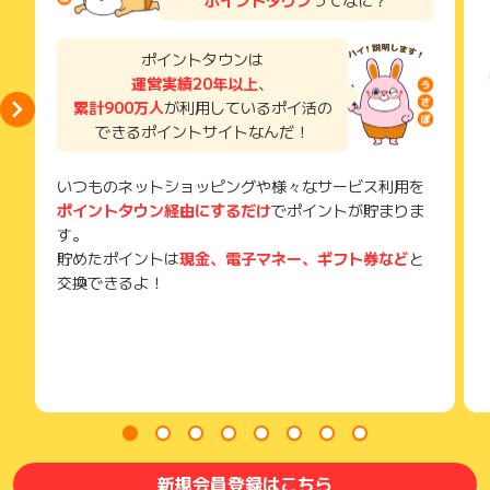
獲得待ち・獲得失敗の状態でお問い合わせされる際に、該当の
メールを送っていただく場合がございます。
そのため、紛失・破棄された場合は対応いたしかねますので、
ポイントタウンは
ご注意ください。
運営実績20年以上
、
累計900万人
が利用しているポイ活の
(※) SafariやChromeなどwebサイトを表示するアプリのこと
できるポイントサイトなんだ！
いつものネットショッピングや様々なサービス利用を
ポイントタウン経由にするだけ
でポイントが貯まりま
す。
貯めたポイントは
現金、電子マネー、ギフト券など
と
交換できるよ！
新規会員登録はこちら