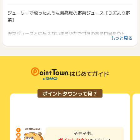
お問い合わせをした場合、ポイント獲得対象外となる場合がご
イント獲得ができません。
ポイント獲得が1ポイント未満のものは切り捨てとなり、ポイ
ざいます。
ント履歴には記載されません。
ジューサーで絞ったような新感覚の野菜ジュース【つぶより野
2回以上同じお買い物・サービスをご利用される場合は、毎回
原則として広告主側のポイント等を利用して支払われた金額分
菜】
ポイントタウンに戻り、「 ショッピングでポイントGET 」ボ
につきましては、ポイントタウンのポイント獲得の対象には含
タンを押してからご利用ください。
まれません。
野菜ジュースとは思えないまろやかで甘みのある口当たりと、
広告主が運営しているサービスの都合もしくは会員様の都合で
下記の事項に該当する場合、広告主側で対象外とみなし、「獲
もっと見る
野菜を感じられる食感が大好評♪
商品の交換や一部でもキャンセルされた場合、ポイントが無効
得無効」となる可能性があります。
になる可能性もございます。
市販の野菜ジュースとは一味もふた味も違う味わいを是非！
・同一端末や同一世帯で、繰り返し利用不可のサービス・お買
各サービス・お買い物の獲得ポイントや獲得条件、キャンペー
い物を複数回ご利用された場合
ン期間が予告なしに変更される場合がございますが、ご利用さ
・他のポイントサイトや比較サイト、検索サイトなどを経由し
ただ今【15本セットを1,980円（税込）】、1日132円でお試
れた時点の条件が適用されます。
て一度でも同サービス・お買い物を利用されたことがある場合
しいただけます。
条件を達成しているかどうかは各広告主ではなく、代理店が行
はじめてガイド
ご利用前には、Cookieの削除をおこなっていただくことを推奨
っているため、広告主はポイントに関する詳細を把握しており
します。
ません。
そのため、ポイントタウンのポイントに関するお問い合わせを
サービス・お買い物利用時にお電話など2つ以上の申し込み方
ポイントタウンって何？
広告主様に直接行わないようお願いいたします。
法がある場合、必ずサイト上のWEBフォームからお申し込みく
掲載中のプログラムの掲載終了日はあくまで予定となってお
ださい。
り、急遽終了となる場合がございます。
各サービス・お買い物に掲載されている獲得条件を必ずよくお
広告に遷移しない場合は掲載が終了となっておりポイントが獲
読みください。
得できませんので、ご注意くださいませ。
お申し込みやお買い物後、利用したサイトから送られる購入完
了などのメールは、ポイント獲得するまで必ず保管してくださ
そもそも、
い。
ポイントタウン
ってなに？