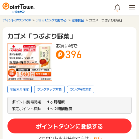
ポイントタウンTOP
ショッピングで貯める
健康食品
カゴメ「つぶより野菜」
カゴメ「つぶより野菜」
お買い物で
396
初回利用限定
ランクアップ対象
ランク特典対象
ポイント獲得時期
１ヶ月程度
予定ポイント反映
１〜２時間程度
ポイントタウンに登録する
アカウントをお持ちの方は
こちら