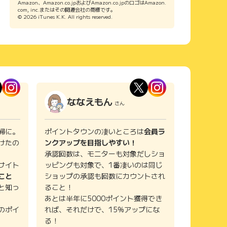
Amazon、Amazon.co.jpおよびAmazon.co.jpのロゴはAmazon.
com, inc.またはその関連会社の商標です。
© 2026 iTunes K.K. All rights reserved.
ななえもん
さん
婦に。
ポイントタウンの凄いところは
会員ラ
けたの
ンクアップを目指しやすい！
承認回数は、モニターも対象だしショ
サイト
ッピングも対象で、1番凄いのは同じ
こと
ショップの承認も回数にカウントされ
と知っ
ること！
あとは半年に5000ポイント獲得でき
のポイ
れば、それだけで、15%アップにな
る！