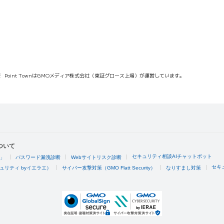
報
Point TownはGMOメディア株式会社（東証グロース上場）が運営しています。
ついて
セキュリティ相談AIチャットボット
4」
パスワード漏洩診断
Webサイトリスク診断
セキ
ュリティ byイエラエ）
サイバー攻撃対策（GMO Flatt Security）
なりすまし対策