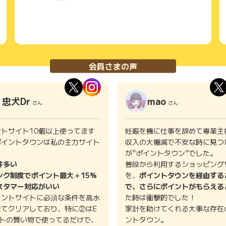
会員さまの声
忠犬Dr
mao
さん
さん
ントサイト10個以上使ってます
妊娠を機に仕事を辞めて専業主
ポイントタウンは私の主力サイト
収入の大幅減で不安な時に見つ
。
が"ポイントタウン"でした。
件多い
普段から利用するショッピング
ンク制度でポイント最大＋15%
を、
ポイントタウンを経由する
スタマー対応がいい
で、さらにポイントがもらえる
イントサイトに必須な条件を高水
た時は衝撃的でした！
全てクリアしており、特に②はE
家計を助けてくれる大事な存在
イトの買い物で使ってるだけで、
ントタウン。