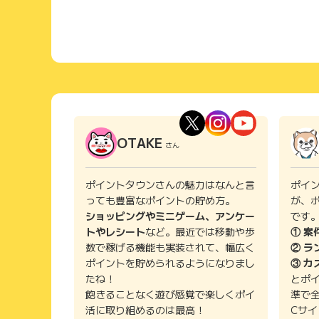
OTAKE
さん
ポイントタウンさんの魅力はなんと言
ポイ
っても豊富なポイントの貯め方。
が、
ショッピングやミニゲーム、アンケー
です
トやレシート
など。最近では移動や歩
① 案
数で稼げる機能も実装されて、幅広く
② ラ
ポイントを貯められるようになりまし
③ カ
たね！
とポ
飽きることなく遊び感覚で楽しくポイ
準で
活に取り組めるのは最高！
Cサ