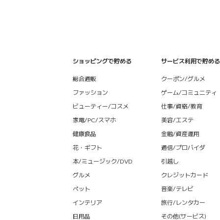
ショッピングで貯める
サービス利用で貯める
総合通販
クーポン/グルメ
ファッション
ゲーム/コミュニティ
ビューティー/コスメ
仕事/資格/教育
家電/PC/スマホ
美容/エステ
健康食品
金融/資産運用
花・ギフト
通信/プロバイダ
本/ミュージック/DVD
引越し
グルメ
クレジットカード
ペット
音楽/テレビ
インテリア
旅行/レンタカー
日用品
その他(サービス)