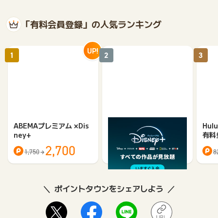
「有料会員登録」の人気ランキング
UP!
1
2
3
ABEMAプレミアム ×Dis
Disney+ (ディズニープ
Hu
ney+
ラス)<月額プラン>
有料
2,700
974
1,750
8
ポイントタウンをシェアしよう