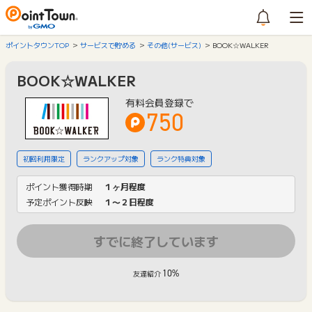
ポイントタウンTOP
サービスで貯める
その他(サービス)
BOOK☆WALKER
BOOK☆WALKER
有料会員登録で
750
初回利用限定
ランクアップ対象
ランク特典対象
ポイント獲得時期
１ヶ月程度
予定ポイント反映
１〜２日程度
すでに終了しています
10%
友達紹介