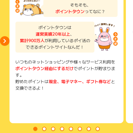
※基本料金
了などのメールは、ポイント獲得するまで必ず保管してくださ
そもそも、
い。
電力会社が契約プランごとに設定した固定料金のことです。
ポイントタウン
ってなに？
獲得待ち・獲得失敗の状態でお問い合わせされる際に、該当の
電力をまったく使わなかったとしても基本料金は発生し支払う
メールを送っていただく場合がございます。
必要があります。
そのため、紛失・破棄された場合は対応いたしかねますので、
ポイントタウンは
電力会社により、「基本料金」ではなく、「最低料金」と呼ぶ
ご注意ください。
運営実績20年以上
、
場合もありますが、基本的な考え方は同じです。
累計900万人
が利用しているポイ活の
(※) SafariやChromeなどwebサイトを表示するアプリのこと
できるポイントサイトなんだ！
※燃料調整費
電気料金プランの多くは、火力発電の燃料価格や電力市場価格
等の変動に合わせて
いつものネットショッピングや様々なサービス利用を
電気料金（電力量料金）を自動で調整する燃料費調整の仕組み
ポイントタウン経由にするだけ
でポイントが貯まりま
が取り入れられています。
す。
これにより、毎月電気料金が変動します。
貯めたポイントは
現金、電子マネー、ギフト券など
と
交換できるよ！
※容量拠出金
容量拠出金は、急増する再エネへの対応等のため日本全体で必
要な供給力をkW価値として電力会社等が負担するものとなりま
す。
特に市場連動型プランの場合、容量拠出金によって電気代が大
きく上昇することがあります。