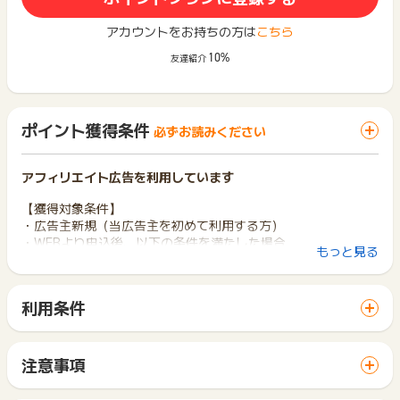
アカウントをお持ちの方は
こちら
10%
友達紹介
ポイント獲得条件
必ずお読みください
アフィリエイト広告を利用しています
【獲得対象条件】
・広告主新規（当広告主を初めて利用する方）
・WEBより申込後、以下の条件を満たした場合
もっと見る
(1)60日以内の開通完了
(2)開通後、3か月の継続
・対象エリア：栃木県、群馬県、茨城県、埼玉県、千葉県、 東
利用条件
京都（島嶼地域を除く）、神奈川県
「 サイトへ行ってポイントGET 」ボタンから広告主サイトを
訪問し、ご利用ください。
【獲得対象外条件】
サイトに移動してからお申し込みやお買い物が完了するまでの
・不正、いたずら、未入金
注意事項
間に、同じブラウザ（※）で他のサイトに移動した場合はポイン
・解約後の再供給
ポイントの獲得の対象となるのは、税抜き・送料抜き価格とな
ト獲得ができません。
・1世帯2回以上の申込
ります。