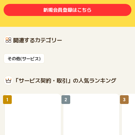
※託送料金
新規会員登録はこちら
送配電網の利用料金として一般送配電事業者が経済産業大臣の
認可の下で設定するものとなります。
多くの電気料金プランでは、託送料金が変更される場合に単価
変動が発生し電気代に一定の影響を与えるものとなります。
関連するカテゴリー
その他(サービス)
「サービス契約・取引」の人気ランキング
1
2
3