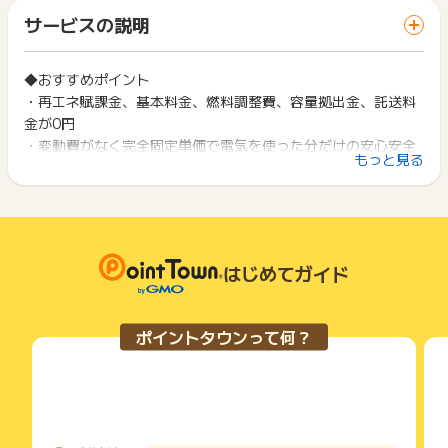
「 サイトへ行ってポイントGET 」ボタンを押した時とサービ
・四つ葉電力が自社で行うキャンペーン以外のキャンペーンと
一部のサービスにつきましては、1商品につき10円単位の金額
サービスの説明
ス・お買い物利用時で、デバイス・ブラウザが異なる場合はポ
の併用は不可
は切り捨てとなります。
イント獲得ができません。
ポイント獲得が1ポイント未満のものは切り捨てとなり、ポイ
※ポイントに関するお問い合わせは、
ポイントタウンのサポート
ント履歴には記載されません。
◆おすすめポイント
2回以上同じお買い物・サービスをご利用される場合は、毎回
までお問い合わせください。ポイントについて、広告主に直接
原則として広告主側のポイント等を利用して支払われた金額分
・再エネ賦課金、基本料金、燃料調整費、容量拠出金、託送料
ポイントタウンに戻り、「 サイトへ行ってポイントGET 」ボ
お問い合わせをした場合、ポイント獲得対象外となる場合がご
につきましては、ポイントタウンのポイント獲得の対象には含
タンを押してからご利用ください。
金が0円
ざいます。
まれません。
・変動費がなく完全固定単価で電気を使った分だけの安心安全
広告主が運営しているサービスの都合もしくは会員様の都合で
下記の事項に該当する場合、広告主側で対象外とみなし、「獲
もっと見る
な電気料金プラン
商品の交換や一部でもキャンセルされた場合、ポイントが無効
得無効」となる可能性があります。
になる可能性もございます。
・電力会社の送電網を使って電気をお届け。電気の品質・信頼
・同一端末や同一世帯で、繰り返し利用不可のサービス・お買
各サービス・お買い物の獲得ポイントや獲得条件、キャンペー
性は今まで通り
い物を複数回ご利用された場合
ン期間が予告なしに変更される場合がございますが、ご利用さ
・他のポイントサイトや比較サイト、検索サイトなどを経由し
・WEBからいつでも簡単お申込み
れた時点の条件が適用されます。
て一度でも同サービス・お買い物を利用されたことがある場合
・定期的に節電キャンペーンなどの企画あり
条件を達成しているかどうかは各広告主ではなく、代理店が行
はじめてガイド
ご利用前には、Cookieの削除をおこなっていただくことを推奨
っているため、広告主はポイントに関する詳細を把握しており
します。
※再エネ賦課金
ません。
「再生可能エネルギーの固定価格買取制度」によって電力会社
そのため、ポイントタウンのポイントに関するお問い合わせを
サービス・お買い物利用時にお電話など2つ以上の申し込み方
ポイントタウンって何？
広告主様に直接行わないようお願いいたします。
等が再エネの買取りに要した費用を、
法がある場合、必ずサイト上のWEBフォームからお申し込みく
掲載中のプログラムの掲載終了日はあくまで予定となってお
ださい。
電気を使用する方が負担するものとなります。
り、急遽終了となる場合がございます。
各サービス・お買い物に掲載されている獲得条件を必ずよくお
賦課金単価は、毎年度、経済産業大臣によって定められ、毎年
広告に遷移しない場合は掲載が終了となっておりポイントが獲
読みください。
５月分から翌年の４月分の電気料金に適用されます。
得できませんので、ご注意くださいませ。
お申し込みやお買い物後、利用したサイトから送られる購入完