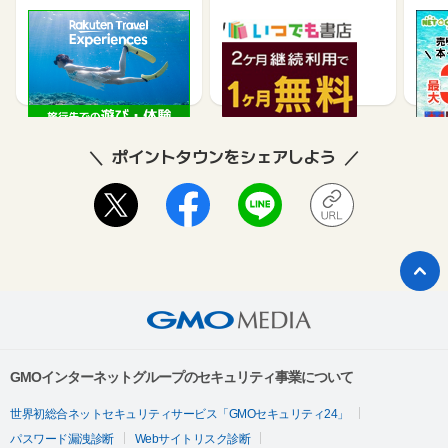
楽天トラベル観光体験
いつでも書店
【ネ
買取
2.5%
990
ポイントタウンをシェアしよう
GMOインターネットグループのセキュリティ事業について
世界初総合ネットセキュリティサービス「GMOセキュリティ24」
パスワード漏洩診断
Webサイトリスク診断