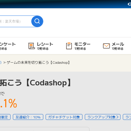
ンケート
レシート
モニター
メール
貯める
で貯める
で貯める
で貯める
)
ゲームの未来を切り拓こう【Codashop】
こう【Codashop】
物で
.1%
用限定
友達紹介：10%
ガチャチケット対象
ランクアップ対象
ラ