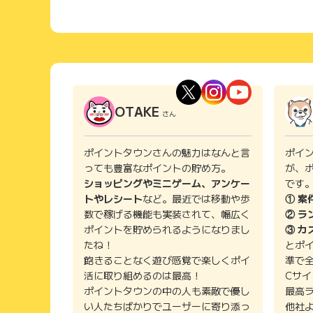
OTAKE
さん
ポイントタウンさんの魅力はなんと言
ポイ
っても豊富なポイントの貯め方。
が、
ショッピングやミニゲーム、アンケー
です
トやレシート
など。最近では移動や歩
① 案
数で稼げる機能も実装されて、幅広く
② ラ
ポイントを貯められるようになりまし
③ カ
たね！
とポ
飽きることなく遊び感覚で楽しくポイ
準で
活に取り組めるのは最高！
Cサ
ポイントタウンの中の人も素敵で優し
最高
い人たちばかりでユーザーに寄り添っ
他社