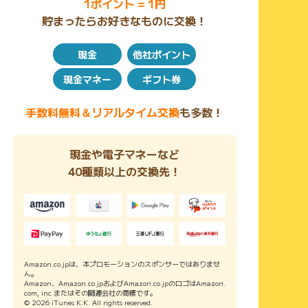
1ポイント = 1円
貯まったらお好きなものに交換！
現金
他社ポイント
現金マネー
ギフト券
手数料無料＆リアルタイム交換
も多数！
現金や電子マネーなど
40種類以上の交換先！
Amazon.co.jpは、本プロモーションのスポンサーではありませ
ん。
Amazon、Amazon.co.jpおよびAmazon.co.jpのロゴはAmazon.
com, inc.またはその関連会社の商標です。
© 2026 iTunes K.K. All rights reserved.