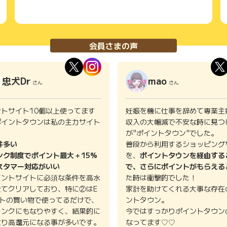
会員さまの声
忠犬Dr
mao
さん
さん
ントサイト10個以上使ってます
妊娠を機に仕事を辞めて専業主
ポイントタウンは私の主力サイト
収入の大幅減で不安な時に見つ
。
が"ポイントタウン"でした。
件多い
普段から利用するショッピング
ンク制度でポイント最大＋15%
を、
ポイントタウンを経由する
スタマー対応がいい
で、さらにポイントがもらえる
イントサイトに必須な条件を高水
た時は衝撃的でした！
全てクリアしており、特に②はE
家計を助けてくれる大事な存在
イトの買い物で使ってるだけで、
ントタウン。
ランクにもなりやすく、結果的に
今ではすっかりポイントタウン
より高還元になる事が多いです。
なってます♡♡