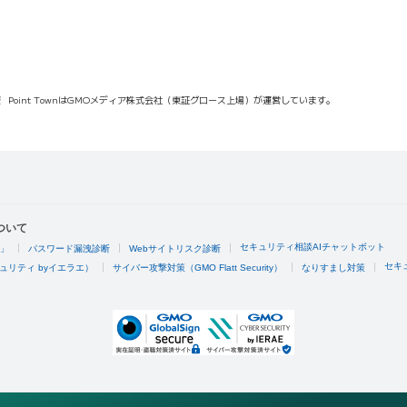
報
Point TownはGMOメディア株式会社（東証グロース上場）が運営しています。
ついて
セキュリティ相談AIチャットボット
4」
パスワード漏洩診断
Webサイトリスク診断
セキ
ュリティ byイエラエ）
サイバー攻撃対策（GMO Flatt Security）
なりすまし対策