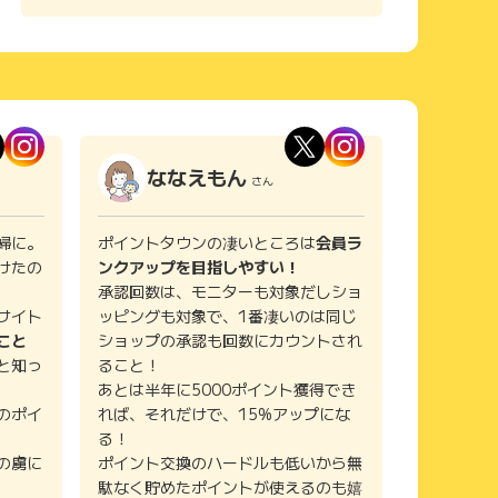
ななえもん
さん
婦に。
ポイントタウンの凄いところは
会員ラ
けたの
ンクアップを目指しやすい！
承認回数は、モニターも対象だしショ
サイト
ッピングも対象で、1番凄いのは同じ
こと
ショップの承認も回数にカウントされ
と知っ
ること！
あとは半年に5000ポイント獲得でき
のポイ
れば、それだけで、15%アップにな
る！
の虜に
ポイント交換のハードルも低いから無
駄なく貯めたポイントが使えるのも嬉