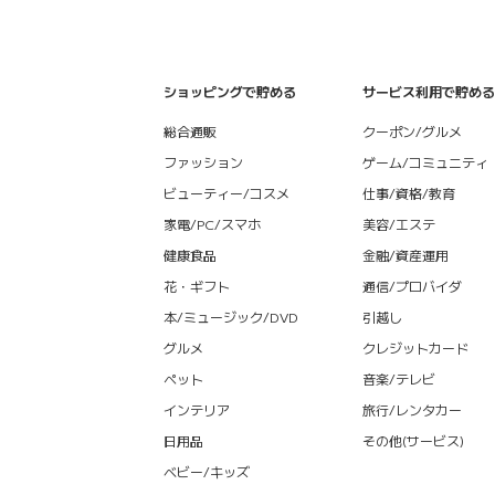
ショッピングで貯める
サービス利用で貯める
総合通販
クーポン/グルメ
ファッション
ゲーム/コミュニティ
ビューティー/コスメ
仕事/資格/教育
家電/PC/スマホ
美容/エステ
健康食品
金融/資産運用
花・ギフト
通信/プロバイダ
本/ミュージック/DVD
引越し
グルメ
クレジットカード
ペット
音楽/テレビ
インテリア
旅行/レンタカー
日用品
その他(サービス)
ベビー/キッズ