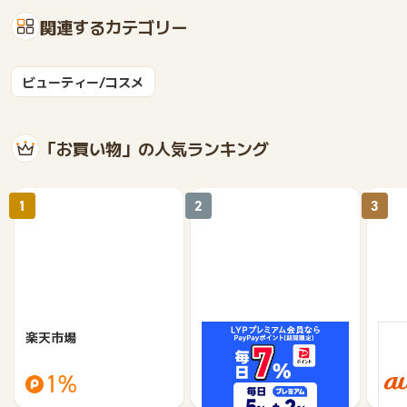
関連するカテゴリー
ビューティー/コスメ
「お買い物」の人気ランキング
1
2
3
楽天市場
Yahoo!ショッピング
au 
（旧：
1%
1%