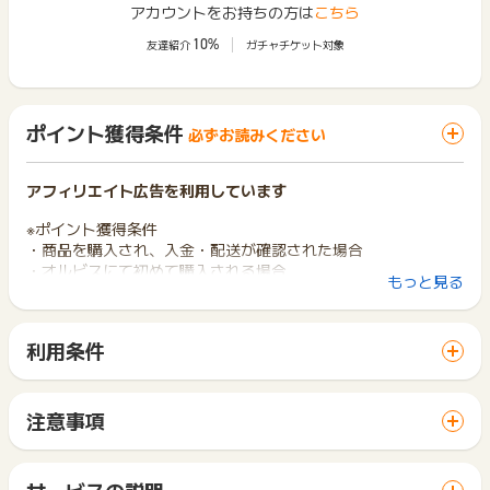
アカウントをお持ちの方は
こちら
10%
友達紹介
ガチャチケット対象
ポイント獲得条件
必ずお読みください
アフィリエイト広告を利用しています
※ポイント獲得条件
・商品を購入され、入金・配送が確認された場合
・オルビスにて初めて購入される場合
もっと見る
※ポイント獲得対象外条件
・虚偽、いたずら、重複
利用条件
・登録不備
「 ショッピングでポイントGET 」ボタンから広告主サイトを
・注文キャンセル（クーリングオフ）
訪問し、ご利用ください。
・オルビスにて過去に商品を購入されたことがある場合
サイトに移動してからお申し込みやお買い物が完了するまでの
注意事項
間に、同じブラウザ（※）で他のサイトに移動した場合はポイン
※本広告は以下に関する調査依頼を一切お受けできません。
ポイントの獲得の対象となるのは、税抜き・送料抜き価格とな
ト獲得ができません。
ポイントタウンサポートでも対応いたしかねますので、ご了承
ります。
「 ショッピングでポイントGET 」ボタンを押した時とサービ
のうえご利用ください。
一部のサービスにつきましては、1商品につき10円単位の金額
サービスの説明