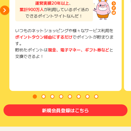
い。
運営実績20年以上
、
獲得待ち・獲得失敗の状態でお問い合わせされる際に、該当の
累計900万人
が利用しているポイ活の
メールを送っていただく場合がございます。
できるポイントサイトなんだ！
そのため、紛失・破棄された場合は対応いたしかねますので、
ご注意ください。
いつものネットショッピングや様々なサービス利用を
(※) SafariやChromeなどwebサイトを表示するアプリのこと
ポイントタウン経由にするだけ
でポイントが貯まりま
す。
貯めたポイントは
現金、電子マネー、ギフト券など
と
交換できるよ！
新規会員登録はこちら