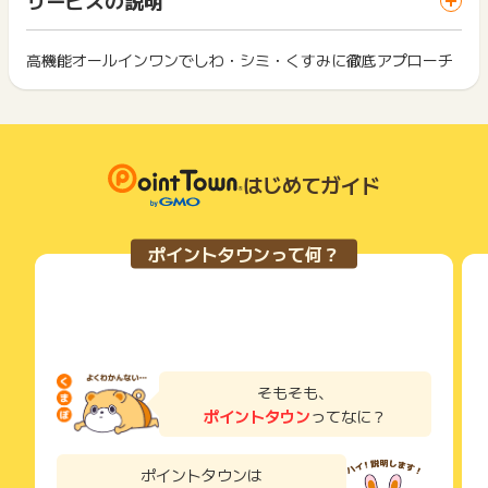
ス・お買い物利用時で、デバイス・ブラウザが異なる場合はポ
・獲得予定ポイントに反映されない
は切り捨てとなります。
イント獲得ができません。
ポイント獲得が1ポイント未満のものは切り捨てとなり、ポイ
※ポイントに関するお問い合わせは、
ポイントタウンのサポート
ント履歴には記載されません。
高機能オールインワンでしわ・シミ・くすみに徹底アプローチ
2回以上同じお買い物・サービスをご利用される場合は、毎回
までお問い合わせください。ポイントについて、広告主に直接
原則として広告主側のポイント等を利用して支払われた金額分
ポイントタウンに戻り、「 ショッピングでポイントGET 」ボ
お問い合わせをした場合、ポイント獲得対象外となる場合がご
につきましては、ポイントタウンのポイント獲得の対象には含
もっと見る
タンを押してからご利用ください。
ざいます。
まれません。
広告主が運営しているサービスの都合もしくは会員様の都合で
下記の事項に該当する場合、広告主側で対象外とみなし、「獲
商品の交換や一部でもキャンセルされた場合、ポイントが無効
得無効」となる可能性があります。
になる可能性もございます。
はじめてガイド
・同一端末や同一世帯で、繰り返し利用不可のサービス・お買
各サービス・お買い物の獲得ポイントや獲得条件、キャンペー
い物を複数回ご利用された場合
ン期間が予告なしに変更される場合がございますが、ご利用さ
・他のポイントサイトや比較サイト、検索サイトなどを経由し
れた時点の条件が適用されます。
て一度でも同サービス・お買い物を利用されたことがある場合
ポイントタウンって何？
条件を達成しているかどうかは各広告主ではなく、代理店が行
ご利用前には、Cookieの削除をおこなっていただくことを推奨
っているため、広告主はポイントに関する詳細を把握しており
します。
ません。
そのため、ポイントタウンのポイントに関するお問い合わせを
サービス・お買い物利用時にお電話など2つ以上の申し込み方
広告主様に直接行わないようお願いいたします。
法がある場合、必ずサイト上のWEBフォームからお申し込みく
掲載中のプログラムの掲載終了日はあくまで予定となってお
ださい。
り、急遽終了となる場合がございます。
各サービス・お買い物に掲載されている獲得条件を必ずよくお
そもそも、
広告に遷移しない場合は掲載が終了となっておりポイントが獲
読みください。
ポイントタウン
ってなに？
得できませんので、ご注意くださいませ。
お申し込みやお買い物後、利用したサイトから送られる購入完
了などのメールは、ポイント獲得するまで必ず保管してくださ
ポイントタウンは