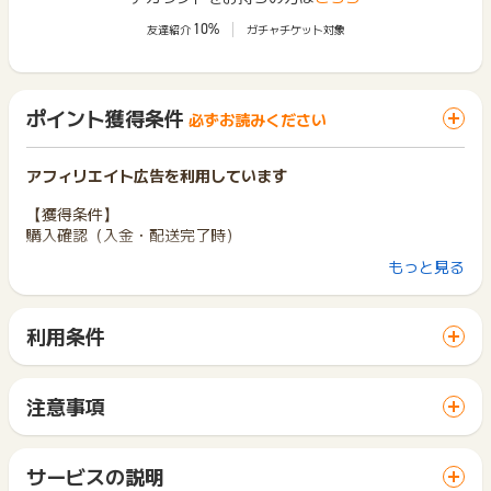
10%
友達紹介
ガチャチケット対象
ポイント獲得条件
必ずお読みください
アフィリエイト広告を利用しています
【獲得条件】
購入確認（入金・配送完了時）
もっと見る
【獲得対象外】
重複、虚偽、入力内容不備、返品、キャンセル、未入金、クレ
ジット不正利用
利用条件
※ポイントに関するお問い合わせは、
ポイントタウンのサポート
「 ショッピングでポイントGET 」ボタンから広告主サイトを
までお問い合わせください。ポイントについて、広告主に直接
訪問し、ご利用ください。
お問い合わせをした場合、ポイント獲得対象外となる場合がご
サイトに移動してからお申し込みやお買い物が完了するまでの
注意事項
ざいます。
間に、同じブラウザ（※）で他のサイトに移動した場合はポイン
ポイントの獲得の対象となるのは、税抜き・送料抜き価格とな
ト獲得ができません。
ります。
「 ショッピングでポイントGET 」ボタンを押した時とサービ
一部のサービスにつきましては、1商品につき10円単位の金額
サービスの説明
ス・お買い物利用時で、デバイス・ブラウザが異なる場合はポ
は切り捨てとなります。