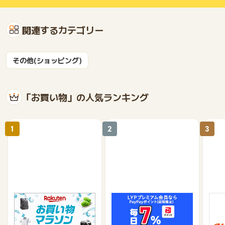
関連するカテゴリー
その他(ショッピング)
「お買い物」の人気ランキング
1
2
3
楽天市場
Yahoo!ショッピング
au 
（旧：