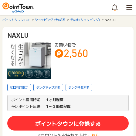
ポイントタウンTOP
ショッピングで貯める
その他(ショッピング)
NAXLU
NAXLU
お買い物で
2,560
初回利用限定
ランクアップ対象
ランク特典対象
ポイント獲得時期
１ヶ月程度
予定ポイント反映
１〜２時間程度
ポイントタウンに登録する
アカウントをお持ちの方は
こちら