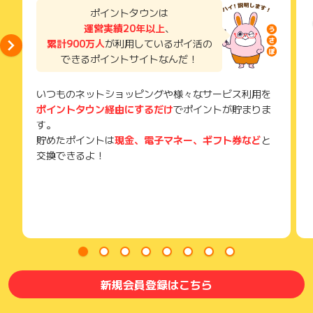
獲得待ち・獲得失敗の状態でお問い合わせされる際に、該当の
ポイントタウンは
メールを送っていただく場合がございます。
運営実績20年以上
、
そのため、紛失・破棄された場合は対応いたしかねますので、
累計900万人
が利用しているポイ活の
ご注意ください。
できるポイントサイトなんだ！
(※) SafariやChromeなどwebサイトを表示するアプリのこと
いつものネットショッピングや様々なサービス利用を
ポイントタウン経由にするだけ
でポイントが貯まりま
す。
貯めたポイントは
現金、電子マネー、ギフト券など
と
交換できるよ！
新規会員登録はこちら