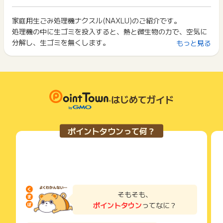
イント獲得ができません。
ポイント獲得が1ポイント未満のものは切り捨てとなり、ポイ
ント履歴には記載されません。
家庭用生ごみ処理機ナクスル(NAXLU)のご紹介です。
2回以上同じお買い物・サービスをご利用される場合は、毎回
原則として広告主側のポイント等を利用して支払われた金額分
処理機の中に生ゴミを投入すると、熱と微生物の力で、空気に
ポイントタウンに戻り、「 ショッピングでポイントGET 」ボ
につきましては、ポイントタウンのポイント獲得の対象には含
タンを押してからご利用ください。
分解し、生ゴミを無くします。
もっと見る
まれません。
広告主が運営しているサービスの都合もしくは会員様の都合で
下記の事項に該当する場合、広告主側で対象外とみなし、「獲
商品の交換や一部でもキャンセルされた場合、ポイントが無効
得無効」となる可能性があります。
になる可能性もございます。
・同一端末や同一世帯で、繰り返し利用不可のサービス・お買
各サービス・お買い物の獲得ポイントや獲得条件、キャンペー
い物を複数回ご利用された場合
ン期間が予告なしに変更される場合がございますが、ご利用さ
・他のポイントサイトや比較サイト、検索サイトなどを経由し
はじめてガイド
れた時点の条件が適用されます。
て一度でも同サービス・お買い物を利用されたことがある場合
条件を達成しているかどうかは各広告主ではなく、代理店が行
ご利用前には、Cookieの削除をおこなっていただくことを推奨
っているため、広告主はポイントに関する詳細を把握しており
します。
ポイントタウンって何？
ません。
そのため、ポイントタウンのポイントに関するお問い合わせを
サービス・お買い物利用時にお電話など2つ以上の申し込み方
広告主様に直接行わないようお願いいたします。
法がある場合、必ずサイト上のWEBフォームからお申し込みく
掲載中のプログラムの掲載終了日はあくまで予定となってお
ださい。
り、急遽終了となる場合がございます。
各サービス・お買い物に掲載されている獲得条件を必ずよくお
広告に遷移しない場合は掲載が終了となっておりポイントが獲
読みください。
得できませんので、ご注意くださいませ。
そもそも、
お申し込みやお買い物後、利用したサイトから送られる購入完
ポイントタウン
ってなに？
了などのメールは、ポイント獲得するまで必ず保管してくださ
い。